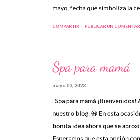
mayo, fecha que simboliza la ce
Agradecemos a los autores de 
COMPARTIR
PUBLICAR UN COMENTAR
nosotros sólo lo compartimos c
nuestra labor como agentes de 
continuación 👇 Etiquetas para 
Spa para mamá
diariamente. No olvides compar
para más contenido educativo
mayo 03, 2023
unirte a Grupos de WhatsApp y
Spa para mamá ¡Bienvenidos! A
comparte gran variedad de mate
nuestro blog. 😀 En esta ocasi
Efemérides de mayo Cajitas par
bonita idea ahora que se aproxi
Esperamos que esta opción cont