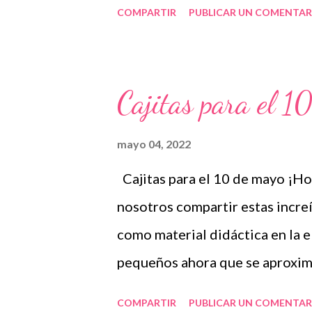
COMPARTIR
PUBLICAR UN COMENTAR
Durante el siglo XVII, en Ingla
de servir a la madre”, dedicado a
empleados de servicio no labora
Cajitas para el 1
madres, a quienes regalaban un
algunos colonos ingleses en Am
mayo 04, 2022
Estados Unidos la primera celeb
Cajitas para el 10 de mayo ¡Ho
embargo, este festejo no tuvo 
nosotros compartir estas incre
curiosamente, una madre inició
como material didáctica en la e
que un día específico al año fue
pequeños ahora que se aproxima
Agradecemos a los autores de e
COMPARTIR
PUBLICAR UN COMENTAR