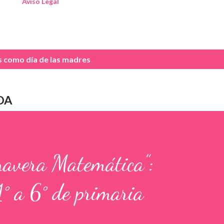
Aviso Legal
as como
día de las madres
DA
mavera Matemática”:
1° a 6° de primaria