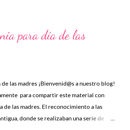
nido educativo. 👉 Grupo de Facebook
s de WhatsApp y seguir a Salón didáctico
ad de material didáctico. También te puede
nia para día de las
dial de la cruz roja Actividades: Batalla de
 de las madres ¡Bienvenid@s a nuestro blog!
vamente para compartir este material con
a de las madres. El reconocimiento a las
ntigua, donde se realizaban una serie de
a Rhea, madre de Júpiter, Neptuno y Plutón.