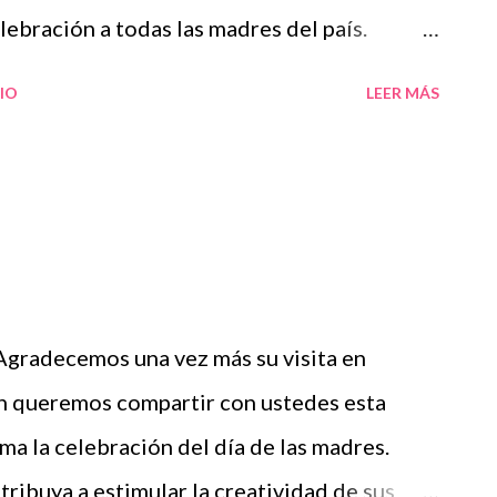
lebración a todas las madres del país.
tan magnífico material recordándoles que
IO
LEER MÁS
on fines informativos y educativos en
la educación. 👏 Obtén material completo a
mamá ¡Gracias por tu visita! 😉 Publicamos
tir nuestra página y unirte a nuestro grupo
 👉 Grupo de Facebook Además, puedes
 seguir a Salón didáctico donde se
gradecemos una vez más su visita en
rial didáctico. También te puede interesar:
ón queremos compartir con ustedes esta
a el 10 de mayo Blog Salón didáctico
ma la celebración del día de las madres.
ribuya a estimular la creatividad de sus