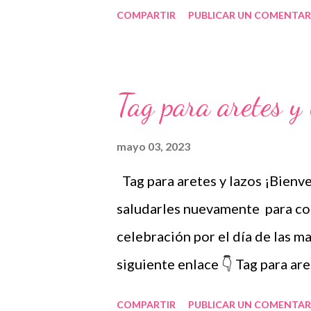
publicación en el medio informa
COMPARTIR
PUBLICAR UN COMENTAR
celebración del día. La propues
Educación de la presidencia, Jo
igualmente por el Episcopado y
Tag para aretes y 
día se ubicó en mayo siguiendo 
posteriormente, en el año 1923, 
mayo 03, 2023
Rafael Alducín, popularizando 
Tag para aretes y lazos ¡Bienve
momento. El 10 de mayo de 1949,
saludarles nuevamente para co
se logró la propuesta de erigir
celebración por el día de las m
cual está ubicada en el Jardín de
siguiente enlace 👇 Tag para are
Publicamos diariamente. No olv
COMPARTIR
PUBLICAR UN COMENTAR