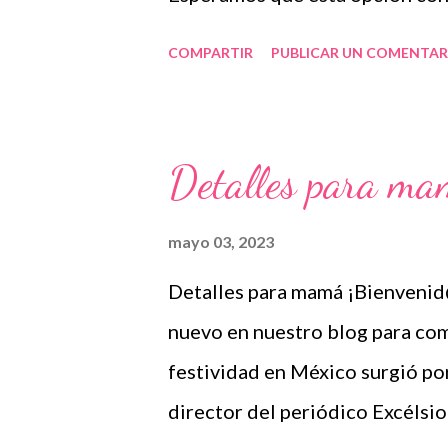
estudiantes y a realizar un bon
COMPARTIR
PUBLICAR UN COMENTAR
entusiasmo agradecemos a los a
duda alguna será muy divertid
nosotros únicamente lo compar
Detalles para m
en nuestra labor como agentes 
completo en la siguiente liga 👇
mayo 03, 2023
Publicamos diariamente. No olv
Detalles para mamá ¡Bienveni
nuestro grupo para más conte
nuevo en nuestro blog para comp
Además, puedes unirte a Grup
festividad en México surgió por
donde se comparte gran varieda
director del periódico Excélsior