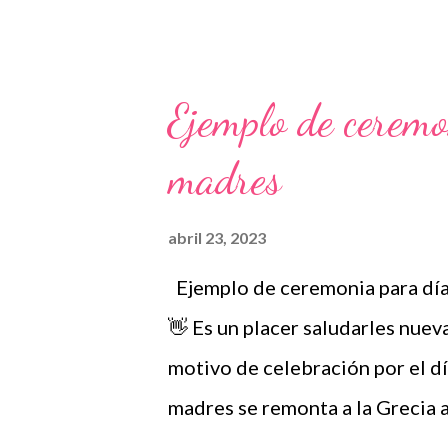
nuestro grupo para más conte
Además, puedes unirte a Grupo
donde se comparte gran varied
Ejemplo de ceremo
interesar: Actividades: Día mun
madres
Puebla Blog salón didáctico
abril 23, 2023
Ejemplo de ceremonia para día
👋 Es un placer saludarles nue
motivo de celebración por el dí
madres se remonta a la Grecia a
festividades en honor a la dios