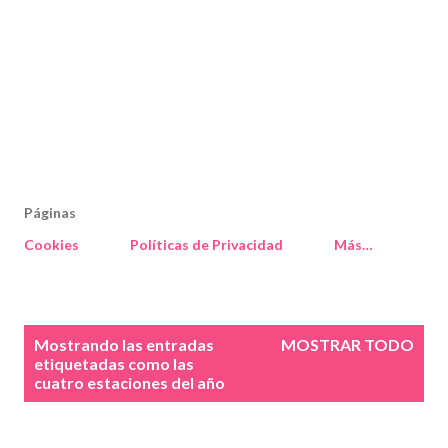
Páginas
Cookies
Políticas de Privacidad
Más…
E
Mostrando las entradas
MOSTRAR TODO
n
etiquetadas como
las
cuatro estaciones del año
t
r
a