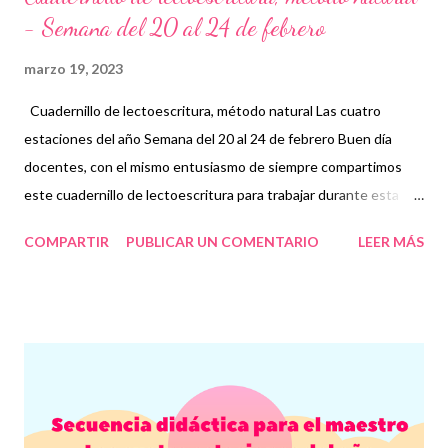
- Semana del 20 al 24 de febrero
marzo 19, 2023
Cuadernillo de lectoescritura, método natural Las cuatro
estaciones del año Semana del 20 al 24 de febrero Buen día
docentes, con el mismo entusiasmo de siempre compartimos
este cuadernillo de lectoescritura para trabajar durante esta
semana. Esperamos sea de gran utilidad para complementar sus
COMPARTIR
PUBLICAR UN COMENTARIO
LEER MÁS
recursos didácticos y educativos. Cuando hablamos de
lectoescritura y nos referimos a los métodos naturales,
hacemos referencia a aquellos que orientan sus objetivos desde
la experiencia vital del niño y sus ritmos propios. En este método
se empieza trabajando la escritura, a partir del dibujo, hasta que
ambas se desprenden la una de la otra, llegando a diferenciarse.
A partir de aquí, toda labor consistirá en ofrecer motivación
suficiente al alumno para que continúe su perfeccionamiento y