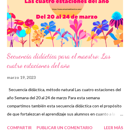
originalidad. Además, existen varias técnicas que estimulan el
tanteo experimental, la creatividad, la libre expresión infantil, la
cooperación y la investigación del entorno pensados sobre la
base funci...
Secuencia didáctica para el maestro: Las
cuatro estaciones del año
marzo 19, 2023
Secuencia didáctica, método natural Las cuatro estaciones del
año Semana del 20 al 24 de marzo Para esta semana
compartimos también esta secuencia didáctica con el propósito
de que fortalezcan el aprendizaje sus alumnos en cuanto a la
escritura y el método natural con la alfabetización. Para ello, se
COMPARTIR
PUBLICAR UN COMENTARIO
LEER MÁS