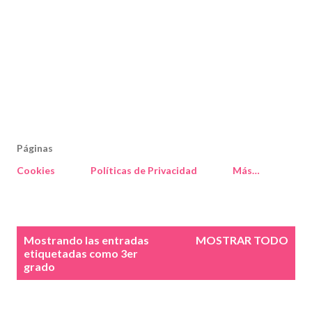
Páginas
Cookies
Políticas de Privacidad
Más…
E
Mostrando las entradas
MOSTRAR TODO
n
etiquetadas como
3er
grado
t
r
a