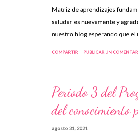
Matriz de aprendizajes fundame
material que sin duda alguna l
saludarles nuevamente y agrad
que nosotros ú...
nuestro blog esperando que el
de gran utilidad para ustedes. 
COMPARTIR
PUBLICAR UN COMENTAR
más que la SEP ha puesto a nue
secuencia de actividades que va
comprenden aprendizajes esper
Periodo 3 del Pr
podemos trabajar y las páginas 
del conocimiento 
asignaturas de español, matemát
conoce como matriz de aprendi
agosto 31, 2021
forma parte del programa de r