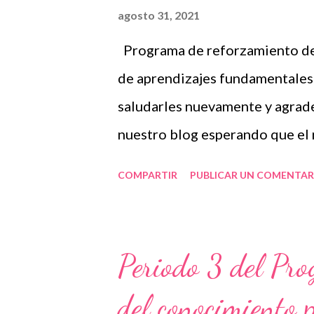
agosto 31, 2021
forma parte del programa de r
Programa de reforzamiento del
Agradecemos con mucho entusi
de aprendizajes fundamentales 
material que sin duda alguna l
saludarles nuevamente y agrad
que nosotros únicam...
nuestro blog esperando que el
de gran utilidad para ustedes. 
COMPARTIR
PUBLICAR UN COMENTAR
más que la SEP ha puesto a nue
secuencia de actividades que va
comprenden aprendizajes esper
Periodo 3 del Pr
podemos trabajar y las páginas 
del conocimiento 
asignaturas de español, matemát