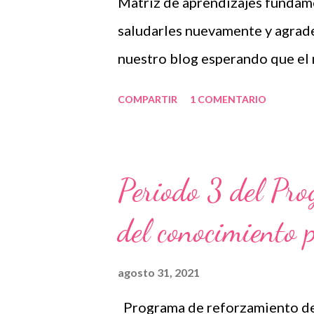
Matriz de aprendizajes fundame
saludarles nuevamente y agrad
nuestro blog esperando que el
de gran utilidad para ustedes. 
COMPARTIR
1 COMENTARIO
más que la SEP ha puesto a nue
secuencia de actividades que va
comprenden aprendizajes esper
Periodo 3 del Pr
podemos trabajar y las páginas 
del conocimiento 
asignaturas de español, matemát
conoce como matriz de aprendi
agosto 31, 2021
forma parte del programa de r
Programa de reforzamiento del
Agradecemos con mucho entusi