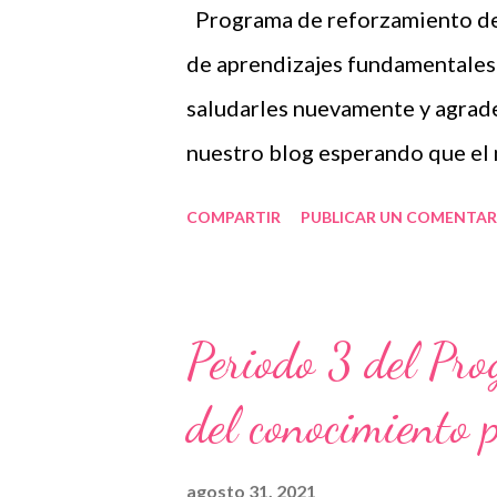
Programa de reforzamiento del
Agradecemos con mucho entusi
de aprendizajes fundamentales 
material que sin duda alguna l
saludarles nuevamente y agrad
que nosotros únicam...
nuestro blog esperando que el
de gran utilidad para ustedes. 
COMPARTIR
PUBLICAR UN COMENTAR
más que la SEP ha puesto a nue
secuencia de actividades que va
comprenden aprendizajes esper
Periodo 3 del Pr
podemos trabajar y las páginas 
del conocimiento 
asignaturas de español, matemát
conoce como matriz de aprendi
agosto 31, 2021