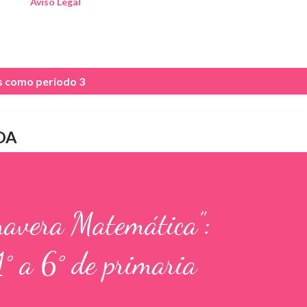
Aviso Legal
as como
periodo 3
DA
mavera Matemática”:
1° a 6° de primaria