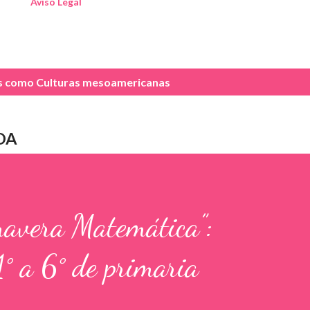
Aviso Legal
as como
Culturas mesoamericanas
DA
mavera Matemática”:
1° a 6° de primaria