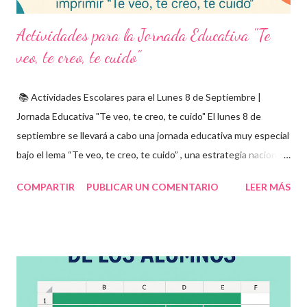
Actividades para la Jornada Educativa "Te
veo, te creo, te cuido"
📚 Actividades Escolares para el Lunes 8 de Septiembre |
Jornada Educativa "Te veo, te creo, te cuido" El lunes 8 de
septiembre se llevará a cabo una jornada educativa muy especial
bajo el lema “Te veo, te creo, te cuido” , una estrategia nacional
para fomentar la escuela libre de violencia , prevenir el abuso
COMPARTIR
PUBLICAR UN COMENTARIO
LEER MÁS
infantil , y promover la convivencia escolar armónica . Desde el
aula, esta fecha se convierte en una oportunidad para trabajar
habilidades socioemocionales , desarrollar el respeto por los
demás y fortalecer la relación entre docentes, estudiantes y
familias . Para lograrlo, hemos preparado una serie de
actividades educativas que podrás aplicar fácilmente en tu