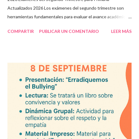
Actualizados 2026 Los exámenes del segundo trimestre son
herramientas fundamentales para evaluar el avance académico
en educación online y presencial. Aquí encontrarás material
COMPARTIR
PUBLICAR UN COMENTARIO
LEER MÁS
descargable en PDF, diseñado para docentes que buscan
recursos educativos premium alineados a la formación docente
actual. Contenido del artículo: Beneficios de estos exámenes
Asignaturas incluidas Descargar exámenes en PDF Preguntas
frecuentes Beneficios de utilizar estos exámenes trimestrales
Evaluaciones alineadas al programa oficial. Formato optimizado
para impresión o uso en plataformas educativas. Reactivos que
fortalecen la comprensión y el pensamiento crítico. Ideal para
formación docente y evaluación diagnóstica. Material
descargable PDF editable. Estos exámenes también pueden
integrarse en herramientas digitales pa...