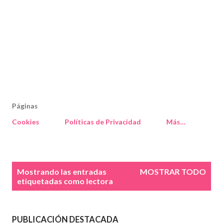
Páginas
Cookies
Políticas de Privacidad
Más…
E
Mostrando las entradas
MOSTRAR TODO
n
etiquetadas como
lectora
t
r
a
PUBLICACIÓN DESTACADA