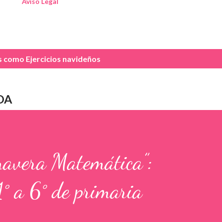
Aviso Legal
as como
Ejercicios navideños
DA
mavera Matemática”:
1° a 6° de primaria