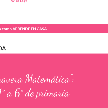
Aviso Legal
as como
APRENDE EN CASA.
DA
mavera Matemática”:
1° a 6° de primaria