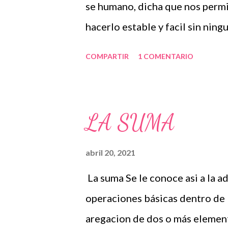
se humano, dicha que nos permi
SUELEN LLAMARSE SILABAS
hacerlo estable y facil sin ning
DIVIDEN O CONFORMAN UN
ya que presenta muchos matices 
COMPARTIR
1 COMENTARIO
AGRUPACION DE SONIFOS AR
entro de un aula y en la via cot
UNION DE ÁLGUNA VOCAL Y
del pensamiento, el lenguaje y l
TRATA DE FRAGMENTOS, SO
procesos tenemos la garantia de
LA SUMA
PALAB...
didactico ,EDUCACION,PRI
CASA.,LECTOESCRITURA,CICLO
abril 20, 2021
👨‍🏫 LA LECTURA:LA ACCIO
La suma Se le conoce asi a la a
DE PASAR LA VISTA,OBSERV
operaciones básicas dentro de l
ALGUN TEXTO PARA INTERP
aregacion de dos o más element