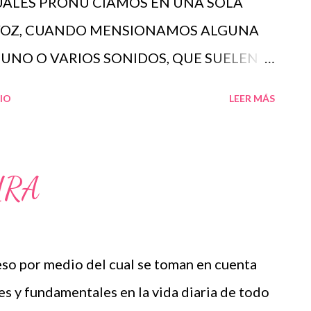
UALES PRONU CIAMOS EN UNA SOLA
 VOZ, CUANDO MENSIONAMOS ALGUNA
UNO O VARIOS SONIDOS, QUE SUELEN
ES Y CONSONANTES. CON LAS VOCALES
IO
LEER MÁS
SILABAS: I- DE -A MIENTRAS QUE CON
GRAR FORMARSE COMO TAL, TIENEN
OCAL PARA PODER CONSTRUIR SILABAS.
URA
NOCER Y SEPARAR SON CONFORMADAS
S. EN OTROS IDIOMAS , EXISTE UNA
 QUE SE LE CONOCE COMO MORA,LA
 por medio del cual se toman en cuenta
DAD CON LA QUE SE MIDE EL PESO
s y fundamentales en la vida diaria de todo
SEGMENTOS SONOROS. EN OTROS CASOS