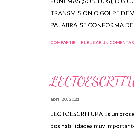
FONEMAS (SONIDOS), LOS C
TRANSMISION O GOLPE DE
PALABRA. SE CONFORMA DE 
REPRESENTARSE CON VOCAL
COMPARTIR
PUBLICAR UN COMENTAR
SOLAS PODEMOS CONSTRUIR 
LAS CONSONANTES PARA LO
QUE ESTAR UNIDAS A UNA V
LECTOESCRIT
LAS MAS FACILES DE RECO
POR CONSONANTES Y VOCALE
abril 20, 2021
ESTRUCTURA MINIMA, A LA
LECTOESCRITURA Es un proceso
CUAL CONSISTE EN UNA UNI
dos habilidades muy importante
SILABICO O DURACION DE 