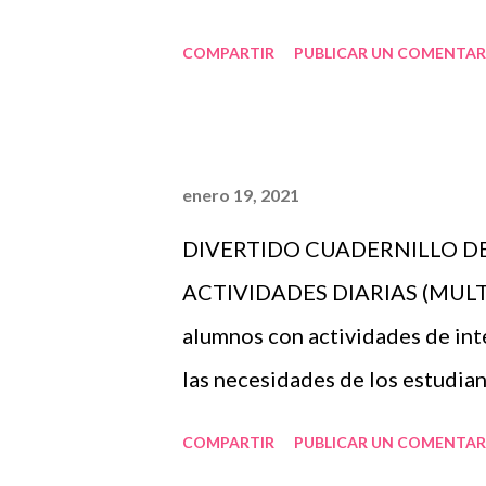
INFORMACION LA CONOCEM
COMPARTIR
PUBLICAR UN COMENTAR
REPRESENTACION, UNA REC
SIGNOS GRAFICOS AYUDA A P
DIFERENCIA POR PICTOGRA
enero 19, 2021
ESTRUCTURAS SECUENCIALES
DIVERTIDO CUADERNILLO DE
DOS TIPOS DE ESCRITURA:
ACTIVIDADES DIARIAS (MULTIP
REPRESENTAN CONCEPTOS Y
alumnos con actividades de int
GRAFEMAS LOS CUALES REP
las necesidades de los estudian
SONIDOS;SILABATICOS ALFAB
desarrollando las destrezas, e
UNA FORMA CON LA CUAL 
COMPARTIR
PUBLICAR UN COMENTAR
involucren las operaciones bás
TRANSITIR O COMUNICARNO