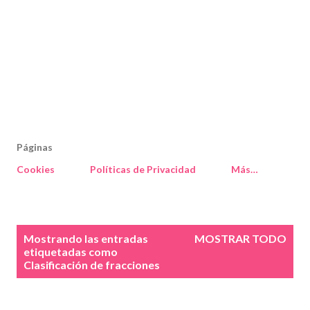
Páginas
Cookies
Políticas de Privacidad
Más…
E
Mostrando las entradas
MOSTRAR TODO
n
etiquetadas como
Clasificación de fracciones
t
r
a