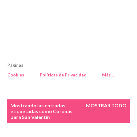
Páginas
Cookies
Políticas de Privacidad
Más…
E
Mostrando las entradas
MOSTRAR TODO
n
etiquetadas como
Coronas
para San Valentín
t
r
a