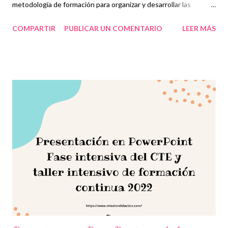
metodología de formación para organizar y desarrollar las
diferentes sesiones del CTE y el Taller Intensivo de Formación
COMPARTIR
PUBLICAR UN COMENTARIO
LEER MÁS
Continua para Docentes: Plan y Programas de Estudio de la
Educación Básica 2022. La aproximación al Plan y Programas de
Estudio de la Educación Básica 2022 se da de forma paulatina, a
partir del encuentro con las trayectorias profesionales, los
saberes y las experiencias de las maestras y de los maestros. El
desarrollo de las actividades implica, en primer lugar, un
momento de recuperación de nuestras experiencias
profesionales, abriendo espacio al reconocimiento de las
sensaciones y emociones que se hacen presentes a lo largo de
la vida y de las cuales nuestra labor docente no está exenta.
Esto hará posible entrar en contacto con el tema y que no sea
ajeno, pues existirá un an...