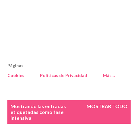
Páginas
Cookies
Políticas de Privacidad
Más…
E
Mostrando las entradas
MOSTRAR TODO
n
etiquetadas como
fase
intensiva
t
r
a