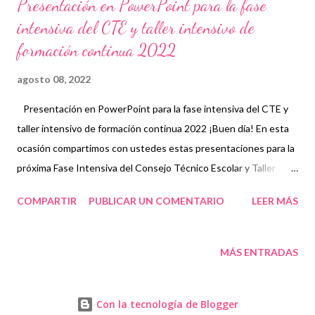
Presentación en PowerPoint para la fase
intensiva del CTE y taller intensivo de
formación continua 2022
agosto 08, 2022
Presentación en PowerPoint para la fase intensiva del CTE y
taller intensivo de formación continua 2022 ¡Buen día! En esta
ocasión compartimos con ustedes estas presentaciones para la
próxima Fase Intensiva del Consejo Técnico Escolar y Taller
Intensivo de Formación Continua que contiene los puntos más
COMPARTIR
PUBLICAR UN COMENTARIO
LEER MÁS
importantes a considerar. Esperamos que sea de gran interés y
utilidad en las actividades que se tienen programadas. 👏
Agradecemos con mucho entusiasmo a los autores de estas
MÁS ENTRADAS
opciones. Recordamos que para contribuir de la mejor manera en
sus labores educativas, nosotros sólo compartimos el material
Con la tecnología de Blogger
con fines informativos y educativos. Obtén presentación