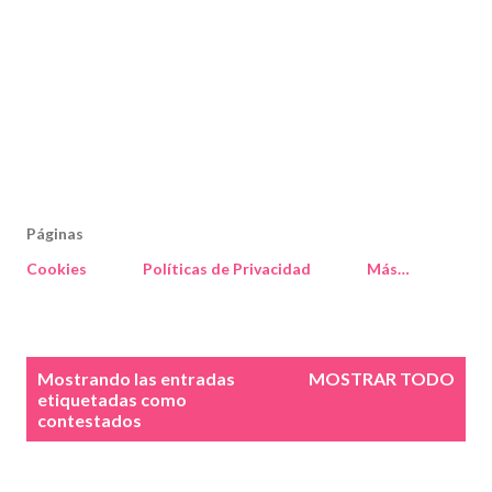
Páginas
Cookies
Políticas de Privacidad
Más…
E
Mostrando las entradas
MOSTRAR TODO
n
etiquetadas como
contestados
t
r
a