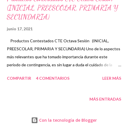
(INICIAL, PREESCOLAR, PRIMARIA Y
SECUNDARIA)
junio 17, 2021
Productos Contestados CTE Octava Sesión (INICIAL,
PREESCOLAR, PRIMARIA Y SECUNDARIA) Uno de lo aspectos
más relevantes que ha tomado importancia durante este
periodo de contingencia, es sin lugar a duda el cuidado de la
educación socio emocional de las niñas , niños y adolescentes
COMPARTIR
4 COMENTARIOS
LEER MÁS
(NNA), así mismo como los demás agentes de aprendizaje, como
lo es, los padres de familia y maestros. Por esta razón, uno de
los propósitos de esta quinta sesión ordinaria es el desarrollo de
MÁS ENTRADAS
estrategias para favorecer junto con las familias ambientes de
aprendizaje en casa, en los que se procure el bienestar
Con la tecnología de Blogger
emocional del alumnado, como base para su aprendizaje y