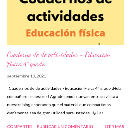
hecho, que los estudiantes se interesen en algún deporte que
permita el razonamiento, las tácticas y la formación integral para
mejorar sus habilidades motrices. Para este día le...
Cuaderno de de actividades - Educación
Física 4° grado
septiembre 10, 2021
Cuadernos de de actividades - Educación Física 4° grado ¡Hola
compañeros maestros! Agradecemos nuevamente su visita a
nuestro blog esperando que el material que compartimos
diariamente sea de gran utilidad para ustedes. 🙋 Las
actividades de educación física son fundamentales en el
COMPARTIR
PUBLICAR UN COMENTARIO
LEER MÁS
desarrollo interactivo de los estudiantes no sólo porque se