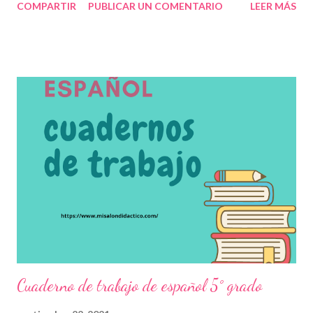
COMPARTIR
PUBLICAR UN COMENTARIO
LEER MÁS
los niños deberán adquirir, de acuerdo a su nivel, para consolidar
aquellos que ya hayan obtenido anteriormente, Para ello, se les
proporcionará una serie de fichas que favorecerán el trabajo
colaborativo entre estudiantes, docentes y padres de familia
mediante desafíos y actividades que, en su momento, deberán
resolver y que les servirá como práctica para asuntos de la vida
cotidiana. Esperamos que este material sea de gran ayuda y
agradecemos a los autores recordando que nosotros
únicamente lo compartimos con fines informativos y educativos.
👏 Descarga material a continuación 👇 Cuaderno de trabajo de
español 4° grado ¡Gracias por tu visita! 😉 No ol...
Cuaderno de trabajo de español 5° grado