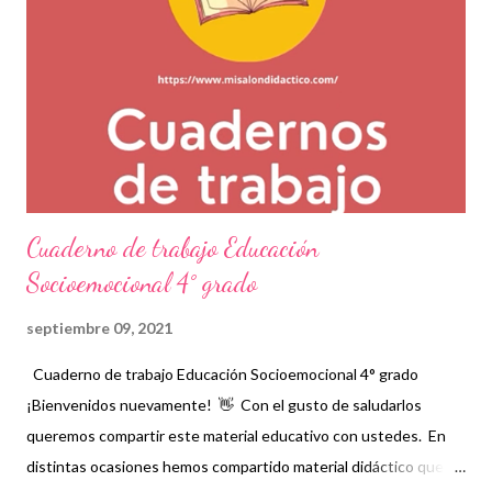
la educación socioemocional de los niños. Esperamos que este
material sea de gran ayuda y agradecemos a los autores
recordando que nosotros únicamente lo compartimos con fines
informativos y educativos. 👏 Descarga cuaderno de trabajo
completo en el siguiente enlace 👇 Cuaderno de trabajo
Educación Socioemocional 3er grado...
Cuaderno de trabajo Educación
Socioemocional 4° grado
septiembre 09, 2021
Cuaderno de trabajo Educación Socioemocional 4° grado
¡Bienvenidos nuevamente! 👋 Con el gusto de saludarlos
queremos compartir este material educativo con ustedes. En
distintas ocasiones hemos compartido material didáctico que