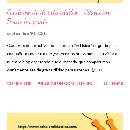
Cuaderno de de actividades - Educación
Física 1er grado
septiembre 10, 2021
Cuaderno de de actividades - Educación Física 1er grado ¡Hola
compañeros maestros! Agradecemos nuevamente su visita a
nuestro blog esperando que el material que compartimos
diariamente sea de gran utilidad para ustedes. 🙋 Las
actividades de educación física son fundamentales en el
COMPARTIR
PUBLICAR UN COMENTARIO
LEER MÁS
desarrollo interactivo de los estudiantes no sólo porque se
relacionan con sus compañeros sino porque permiten que su
cuerpo se mantenga en movimiento lo cual permitirá obtener
resultados favorables en la salud de los niños y en general de
todas las personas que practiquen actividades físicas. En la
asignatura de educación física se han estableciendo estrategias