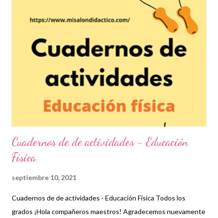
mediante desafíos y actividades que, en su momento, deberán
resolver y que les servirá como práctica para asuntos de la vida
cotidiana. Esperamos que este material sea de gran ayuda y
agradecemos a los autores recordando que nosotros
únicamente lo compartimos con fines informativos y educativos.
👏 Descarga material a continuación 👇 Cuaderno de trabajo de
español 6° grado ¡Gracias por tu visita! 😉 No ol...
Cuadernos de de actividades - Educación
Física
septiembre 10, 2021
Cuadernos de de actividades - Educación Física Todos los
grados ¡Hola compañeros maestros! Agradecemos nuevamente