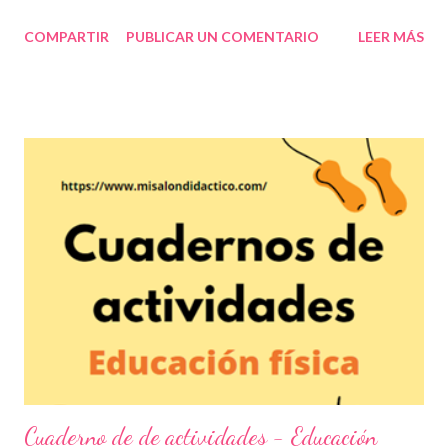
actividades de educación física son fundamentales en el
COMPARTIR
PUBLICAR UN COMENTARIO
LEER MÁS
desarrollo interactivo de los estudiantes no sólo porque se
relacionan con sus compañeros sino porque permiten que su
cuerpo se mantenga en movimiento lo cual permitirá obtener
resultados favorables en la salud de los niños y en general de
todas las personas que practiquen actividades físicas. En la
asignatura de educación física se han estableciendo estrategias
que se llevan a cabo mediante prácticas deportivas que van más
allá de simples ejercicios ya que ahora es más común y mejor de
hecho, que los estudiantes se interesen en algún deporte que
permita el razonamiento, las tácticas y la formación integral para
mejorar sus habilidades motrices. Para este día les ...
Cuaderno de de actividades - Educación