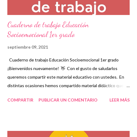
Cuaderno de trabajo Educación
Socioemocional 1er grado
septiembre 09, 2021
Cuaderno de trabajo Educación Socioemocional 1er grado
¡Bienvenidos nuevamente! 👋 Con el gusto de saludarlos
queremos compartir este material educativo con ustedes. En
distintas ocasiones hemos compartido material didáctico que
incluye prácticas, ejercicios y actividades que ayudan a
COMPARTIR
PUBLICAR UN COMENTARIO
LEER MÁS
fortalecer los aprendizajes que día a día adquieren los niños.
Como docentes siempre buscamos diferentes opciones que
nos permitan elegir qué material es el apto para trabajar con
nuestros estudiantes, por ello en nuestro blog decidimos
compartir una amplia gama de material como lo son estos