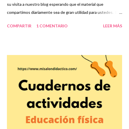
su visita a nuestro blog esperando que el material que
compartimos diariamente sea de gran utilidad para ustedes. 🙋
Las actividades de educación física son fundamentales en el
COMPARTIR
1 COMENTARIO
LEER MÁS
desarrollo interactivo de los estudiantes no sólo porque se
relacionan con sus compañeros sino porque permiten que su
cuerpo se mantenga en movimiento lo cual permitirá obtener
resultados favorables en la salud de los niños y en general de
todas las personas que practiquen actividades físicas. En la
asignatura de educación física se han estableciendo estrategias
que se llevan a cabo mediante prácticas deportivas que van más
allá de simples ejercicios ya que ahora es más común y mejor de
hecho, que los estudiantes se interesen en algún deporte que
permita el razonamiento, las tácticas y la formación integral para
mejorar sus habilidades motrices. Para este...