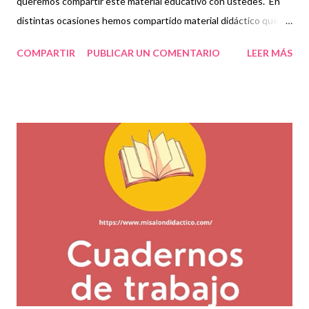
queremos compartir este material educativo con ustedes. En
distintas ocasiones hemos compartido material didáctico que
incluye prácticas, ejercicios y actividades que ayudan a
COMPARTIR
PUBLICAR UN COMENTARIO
LEER MÁS
fortalecer los aprendizajes que día a día adquieren los niños.
Como docentes siempre buscamos diferentes opciones que
nos permitan elegir qué material es el apto para trabajar con
nuestros estudiantes, por ello en nuestro blog decidimos
compartir una amplia gama de material como lo son estos
cuadernos de trabajo que contienen temas indispensables para
la educación socioemocional de los niños. Esperamos que este
material sea de gran ayuda y agradecemos a los autores
recordando que nosotros únicamente lo compartimos con fines
informativos y educativos. 👏 Descarga cuaderno de trabajo
completo en el siguiente enlace 👇 Cuaderno de trabajo
Educación Socioemocional 2° grado ¡...