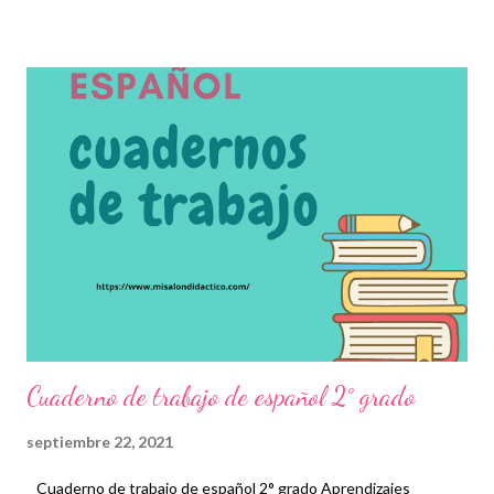
proporcionará una serie de fichas que favorecerán el trabajo
colaborativo entre estudiantes, docentes y padres de familia
mediante desafíos y actividades que, en su momento, deberán
resolver y que les servirá como práctica para asuntos de la vida
cotidiana. Esperamos que este material sea de gran ayuda y
agradecemos a los autores recordando que nosotros
únicamente lo compartimos con fines informativos y educativos.
👏 Descarga material a continuación 👇 Cuaderno de trabajo de
español 1er grado ¡Gracias por tu visita! 😉 No olvide...
Cuaderno de trabajo de español 2° grado
septiembre 22, 2021
Cuaderno de trabajo de español 2° grado Aprendizajes