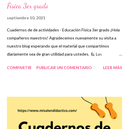
Física 3er grado
septiembre 10, 2021
Cuadernos de de actividades - Educación Física 3er grado ¡Hola
compañeros maestros! Agradecemos nuevamente su visita a
nuestro blog esperando que el material que compartimos
diariamente sea de gran utilidad para ustedes. 🙋 Las
actividades de educación física son fundamentales en el
COMPARTIR
PUBLICAR UN COMENTARIO
LEER MÁS
desarrollo interactivo de los estudiantes no sólo porque se
relacionan con sus compañeros sino porque permiten que su
cuerpo se mantenga en movimiento lo cual permitirá obtener
resultados favorables en la salud de los niños y en general de
todas las personas que practiquen actividades físicas. En la
asignatura de educación física se han estableciendo estrategias
que se llevan a cabo mediante prácticas deportivas que van más
allá de simples ejercicios ya que ahora es más común y mejor de