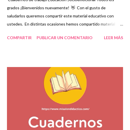
grados ¡Bienvenidos nuevamente! 👋 Con el gusto de
saludarlos queremos compartir este material educativo con
ustedes. En distintas ocasiones hemos compartido material
didáctico que incluye prácticas, ejercicios y actividades que
COMPARTIR
PUBLICAR UN COMENTARIO
LEER MÁS
ayudan a fortalecer los aprendizajes que día a día adquieren los
niños. Como docentes siempre buscamos diferentes opciones
que nos permitan elegir qué material es el apto para trabajar con
nuestros estudiantes, por ello en nuestro blog decidimos
compartir una amplia gama de material como lo son estos
cuadernos de trabajo que contienen temas indispensables para
la educación socioemocional de los niños. Esperamos que este
material sea de gran ayuda y agradecemos a los autores
recordando que nosotros únicamente lo compartimos con fines
informativos y educativos. 👏 Visita las siguientes ligas de
acuerdo al grado de tu interés 👇 Cuaderno de trabajo
Educación Socioemocional 1...