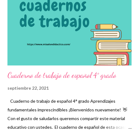
cotidiana. Esperamos que este material sea de gran ayuda y
agradecemos a los autores recordando que nosotros
únicamente lo compartimos con fines informativos y educativos.
👏 Descarga material a continuación 👇 Cuaderno de trabajo de
español 3er grado ¡Gracias por tu visita! 😉 No ...
Cuaderno de trabajo de español 4° grado
septiembre 22, 2021
Cuaderno de trabajo de español 4° grado Aprendizajes
fundamentales imprescindibles ¡Bienvenidos nuevamente! 👋
Con el gusto de saludarlos queremos compartir este material
educativo con ustedes. El cuaderno de español de esta ocasión
contiene los aprendizajes fundamentales imprescindibles que