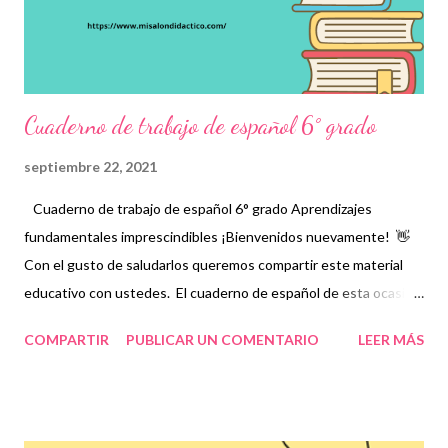
español 5° grado ¡Gracias por tu visita! 😉 No ol...
Cuaderno de trabajo de español 6° grado
septiembre 22, 2021
Cuaderno de trabajo de español 6° grado Aprendizajes
fundamentales imprescindibles ¡Bienvenidos nuevamente! 👋
Con el gusto de saludarlos queremos compartir este material
educativo con ustedes. El cuaderno de español de esta ocasión
contiene los aprendizajes fundamentales imprescindibles que
COMPARTIR
PUBLICAR UN COMENTARIO
LEER MÁS
los niños deberán adquirir, de acuerdo a su nivel, para consolidar
aquellos que ya hayan obtenido anteriormente, Para ello, se les
proporcionará una serie de fichas que favorecerán el trabajo
colaborativo entre estudiantes, docentes y padres de familia