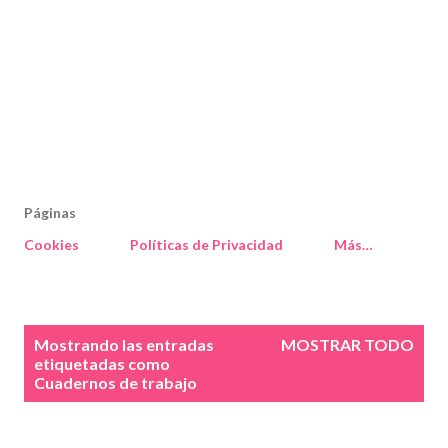
Páginas
Cookies
Políticas de Privacidad
Más…
E
Mostrando las entradas
MOSTRAR TODO
n
etiquetadas como
Cuadernos de trabajo
t
r
a