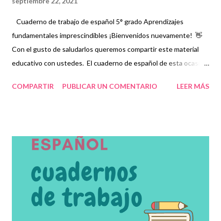
septiembre 22, 2021
Cuaderno de trabajo de español 5° grado Aprendizajes
fundamentales imprescindibles ¡Bienvenidos nuevamente! 👋
Con el gusto de saludarlos queremos compartir este material
educativo con ustedes. El cuaderno de español de esta ocasión
contiene los aprendizajes fundamentales imprescindibles que
COMPARTIR
PUBLICAR UN COMENTARIO
LEER MÁS
los niños deberán adquirir, de acuerdo a su nivel, para consolidar
aquellos que ya hayan obtenido anteriormente, Para ello, se les
proporcionará una serie de fichas que favorecerán el trabajo
colaborativo entre estudiantes, docentes y padres de familia
mediante desafíos y actividades que, en su momento, deberán
resolver y que les servirá como práctica para asuntos de la vida
cotidiana. Esperamos que este material sea de gran ayuda y
agradecemos a los autores recordando que nosotros
únicamente lo compartimos con fines informativos y educativos.
👏 Descarga material a continuación 👇 Cuaderno de trabajo de