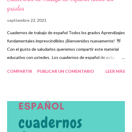
grados
septiembre 22, 2021
Cuadernos de trabajo de español Todos los grados Aprendizajes
fundamentales imprescindibles ¡Bienvenidos nuevamente! 👋
Con el gusto de saludarlos queremos compartir este material
educativo con ustedes. Los cuadernos de español de esta
ocasión contienen los aprendizajes fundamentales
COMPARTIR
PUBLICAR UN COMENTARIO
LEER MÁS
imprescindibles que los niños deberán adquirir, de acuerdo a su
nivel, para consolidar aquellos que ya hayan obtenido
anteriormente, Para ello, se les proporcionará una serie de
fichas que favorecerán el trabajo colaborativo entre
estudiantes, docentes y padres de familia mediante desafíos y
actividades que, en su momento, deberán resolver y que les
servirá como práctica para asuntos de la vida cotidiana.
Esperamos que este material sea de gran ayuda y agradecemos