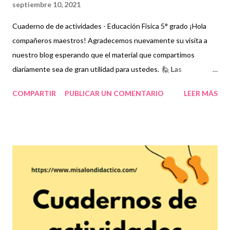
septiembre 10, 2021
Cuaderno de de actividades - Educación Física 5° grado ¡Hola
compañeros maestros! Agradecemos nuevamente su visita a
nuestro blog esperando que el material que compartimos
diariamente sea de gran utilidad para ustedes. 🙋 Las
actividades de educación física son fundamentales en el
COMPARTIR
PUBLICAR UN COMENTARIO
LEER MÁS
desarrollo interactivo de los estudiantes no sólo porque se
relacionan con sus compañeros sino porque permiten que su
cuerpo se mantenga en movimiento lo cual permitirá obtener
resultados favorables en la salud de los niños y en general de
todas las personas que practiquen actividades físicas. En la
asignatura de educación física se han estableciendo estrategias
que se llevan a cabo mediante prácticas deportivas que van más
allá de simples ejercicios ya que ahora es más común y mejor de
hecho, que los estudiantes se interesen en algún deporte que
permita el razonamiento, las tácticas y la formación integral para