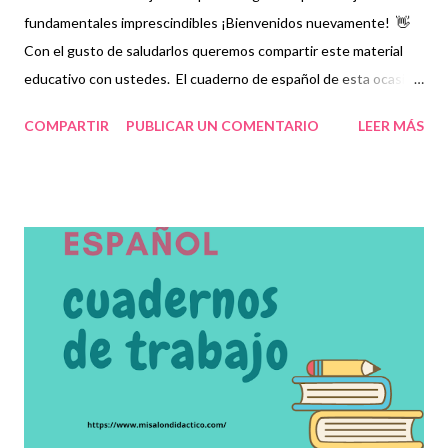
fundamentales imprescindibles ¡Bienvenidos nuevamente! 👋
Con el gusto de saludarlos queremos compartir este material
educativo con ustedes. El cuaderno de español de esta ocasión
contiene los aprendizajes fundamentales imprescindibles que
COMPARTIR
PUBLICAR UN COMENTARIO
LEER MÁS
los niños deberán adquirir, de acuerdo a su nivel, para consolidar
aquellos que ya hayan obtenido anteriormente, Para ello, se les
proporcionará una serie de fichas que favorecerán el trabajo
colaborativo entre estudiantes, docentes y padres de familia
mediante desafíos y actividades que, en su momento, deberán
resolver y que les servirá como práctica para asuntos de la vida
cotidiana. Esperamos que este material sea de gran ayuda y
agradecemos a los autores recordando que nosotros
únicamente lo compartimos con fines informativos y educativos.
👏 Descarga material a continuación 👇 Cuaderno de trabajo de
español 2° grado ¡Gracias por tu visita! 😉 No ol...