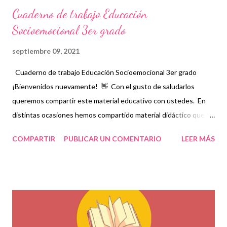
Cuaderno de trabajo Educación
Socioemocional 3er grado
septiembre 09, 2021
Cuaderno de trabajo Educación Socioemocional 3er grado
¡Bienvenidos nuevamente! 👋 Con el gusto de saludarlos
queremos compartir este material educativo con ustedes. En
distintas ocasiones hemos compartido material didáctico que
incluye prácticas, ejercicios y actividades que ayudan a
COMPARTIR
PUBLICAR UN COMENTARIO
LEER MÁS
fortalecer los aprendizajes que día a día adquieren los niños.
Como docentes siempre buscamos diferentes opciones que
nos permitan elegir qué material es el apto para trabajar con
nuestros estudiantes, por ello en nuestro blog decidimos
compartir una amplia gama de material como lo son estos
cuadernos de trabajo que contienen temas indispensables para