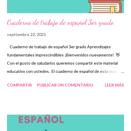
Cuaderno de trabajo de español 3er grado
septiembre 22, 2021
Cuaderno de trabajo de español 3er grado Aprendizajes
fundamentales imprescindibles ¡Bienvenidos nuevamente! 👋
Con el gusto de saludarlos queremos compartir este material
educativo con ustedes. El cuaderno de español de esta ocasión
contiene los aprendizajes fundamentales imprescindibles que
COMPARTIR
PUBLICAR UN COMENTARIO
LEER MÁS
los niños deberán adquirir, de acuerdo a su nivel, para consolidar
aquellos que ya hayan obtenido anteriormente, Para ello, se les
proporcionará una serie de fichas que favorecerán el trabajo
colaborativo entre estudiantes, docentes y padres de familia
mediante desafíos y actividades que, en su momento, deberán
resolver y que les servirá como práctica para asuntos de la vida