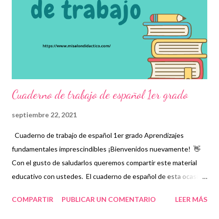
a los autores recordando que nosotros únicamente lo
compartimos con fines informativos y educativos. 👏 Visita las
siguientes ligas de acuerdo al grado de tu interés 👇 Cuaderno
de trabajo de español 1er gra...
Cuaderno de trabajo de español 1er grado
septiembre 22, 2021
Cuaderno de trabajo de español 1er grado Aprendizajes
fundamentales imprescindibles ¡Bienvenidos nuevamente! 👋
Con el gusto de saludarlos queremos compartir este material
educativo con ustedes. El cuaderno de español de esta ocasión
contiene los aprendizajes fundamentales imprescindibles que
COMPARTIR
PUBLICAR UN COMENTARIO
LEER MÁS
los niños deberán adquirir, de acuerdo a su nivel, para consolidar
aquellos que ya hayan obtenido anteriormente, Para ello, se les