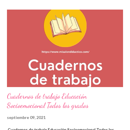
resultados favorables en la salud de los niños y en general de
todas las personas que practiquen actividades físicas. En la
asignatura de educación física se han estableciendo estrategias
que se llevan a cabo mediante prácticas deportivas que van más
allá de simples ejercicios ya que ahora es más común y mejor de
hecho, que los estudiantes se interesen en algún deporte que
permita el razonamiento, las tácticas y la formación integral para
mejorar sus habilidades motrices. Para este día les ...
Cuadernos de trabajo Educación
Socioemocional Todos los grados
septiembre 09, 2021
Cuadernos de trabajo Educación Socioemocional Todos los