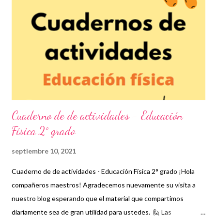
que se llevan a cabo mediante prácticas deportivas que van más
allá de simples ejercicios ya que ahora es más común y mejor de
hecho, que los estudiantes se interesen en algún deporte que
permita el razonamiento, las tácticas y la formación integral para
mejorar sus habilidades motrices. Para este día les...
Cuaderno de de actividades - Educación
Física 2° grado
septiembre 10, 2021
Cuaderno de de actividades - Educación Física 2° grado ¡Hola
compañeros maestros! Agradecemos nuevamente su visita a
nuestro blog esperando que el material que compartimos
diariamente sea de gran utilidad para ustedes. 🙋 Las