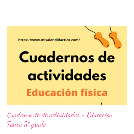
relacionan con sus compañeros sino porque permiten que su
cuerpo se mantenga en movimiento lo cual permitirá obtener
resultados favorables en la salud de los niños y en general de
todas las personas que practiquen actividades físicas. En la
asignatura de educación física se han estableciendo estrategias
que se llevan a cabo mediante prácticas deportivas que van más
allá de simples ejercicios ya que ahora es más común y mejor de
hecho, que los estudiantes se interesen en algún deporte que
permita el razonamiento, las tácticas y la formación integral para
mejorar sus habilidades motrices. Para este ...
Cuaderno de de actividades - Educación
Física 5° grado