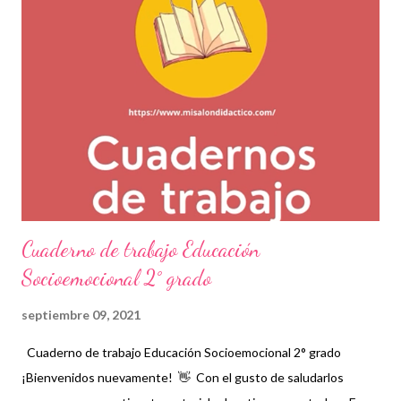
cuadernos de trabajo que contienen temas indispensables para
la educación socioemocional de los niños. Esperamos que este
material sea de gran ayuda y agradecemos a los autores
recordando que nosotros únicamente lo compartimos con fines
informativos y educativos. 👏 Descarga cuaderno de trabajo
completo en el siguiente enlace 👇 Cuaderno de trabajo
Educación Socioemocional 1er grado...
Cuaderno de trabajo Educación
Socioemocional 2° grado
septiembre 09, 2021
Cuaderno de trabajo Educación Socioemocional 2° grado
¡Bienvenidos nuevamente! 👋 Con el gusto de saludarlos