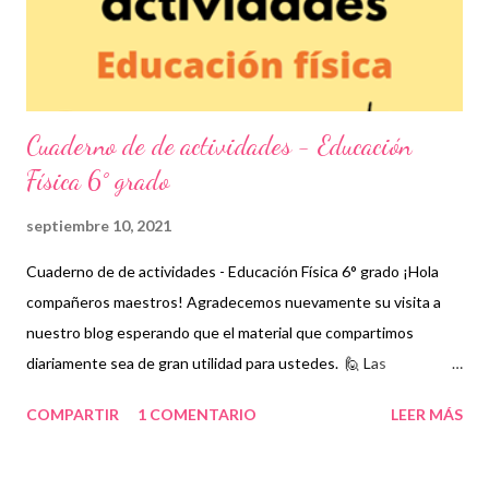
mejorar sus habilidades motrices. Para este día les ...
Cuaderno de de actividades - Educación
Física 6° grado
septiembre 10, 2021
Cuaderno de de actividades - Educación Física 6° grado ¡Hola
compañeros maestros! Agradecemos nuevamente su visita a
nuestro blog esperando que el material que compartimos
diariamente sea de gran utilidad para ustedes. 🙋 Las
actividades de educación física son fundamentales en el
COMPARTIR
1 COMENTARIO
LEER MÁS
desarrollo interactivo de los estudiantes no sólo porque se
relacionan con sus compañeros sino porque permiten que su
cuerpo se mantenga en movimiento lo cual permitirá obtener