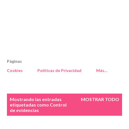
Páginas
Cookies
Políticas de Privacidad
Más…
E
Mostrando las entradas
MOSTRAR TODO
n
etiquetadas como
Control
de evidencias
t
r
a