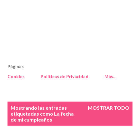
Páginas
Cookies
Políticas de Privacidad
Más…
E
Mostrando las entradas
MOSTRAR TODO
n
etiquetadas como
La fecha
de mi cumpleaños
t
r
a