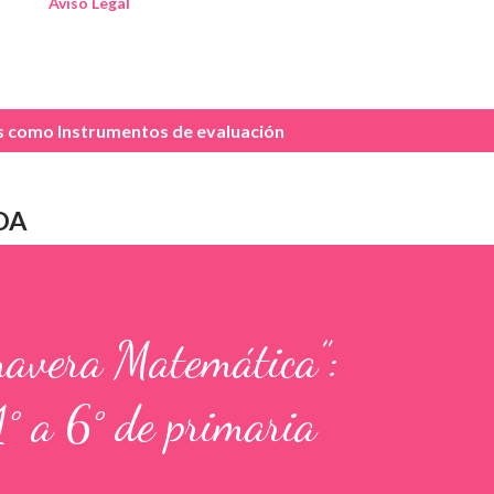
Aviso Legal
as como
Instrumentos de evaluación
DA
mavera Matemática”:
1° a 6° de primaria