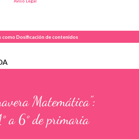
Aviso Legal
as como
Dosificación de contenidos
DA
mavera Matemática”:
1° a 6° de primaria