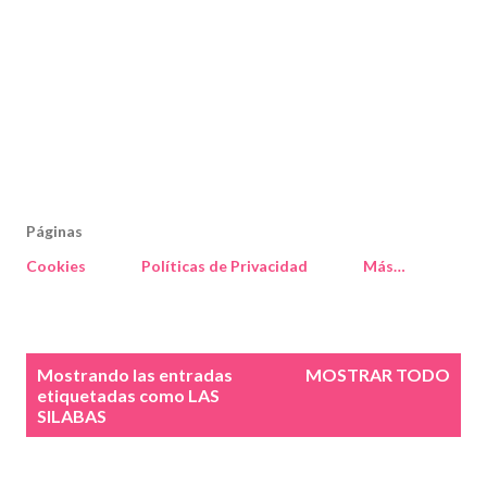
Páginas
Cookies
Políticas de Privacidad
Más…
E
Mostrando las entradas
MOSTRAR TODO
n
etiquetadas como
LAS
SILABAS
t
r
a