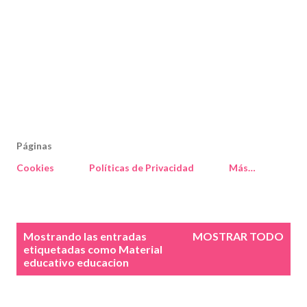
Páginas
Cookies
Políticas de Privacidad
Más…
E
Mostrando las entradas
MOSTRAR TODO
n
etiquetadas como
Material
educativo educacion
t
r
a