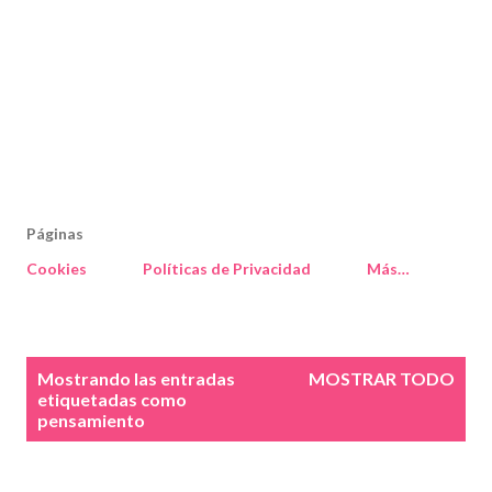
Páginas
Cookies
Políticas de Privacidad
Más…
E
Mostrando las entradas
MOSTRAR TODO
n
etiquetadas como
pensamiento
t
r
a