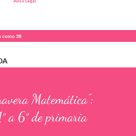
Aviso Legal
as como
38
DA
mavera Matemática”:
1° a 6° de primaria