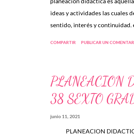
planeación didáctica es aquell
ideas y actividades las cuales 
sentido, interés y continuidad.
permiten trabajar de forma ord
COMPARTIR
PUBLICAR UN COMENTAR
el estudiante podrá enfrentar e
forma seria el caso de algún p
de trabajo en el cual se conte
PLANEACION 
ayudaran en el proceso de apre
38 SEXTO GRA
faciliten y favorezcan en el de
es que una planeación didáctic
junio 11, 2021
dentro del salón de clases est
PLANEACION DIDACTICA 
tener las enseñanzas en esta p