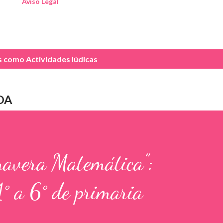
Aviso Legal
as como
Actividades lúdicas
DA
mavera Matemática”:
1° a 6° de primaria