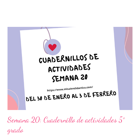
asignaturas que estudien durante esta semana. Además,
reforzarán y complementarán aquellos contenidos que sean
indispensables y que correspondan a la planeación elaborada
por sus docentes para mejorar el nivel educativo de cada
estudiante. Es muy importante mantener a nuestros alumnos en
el mismo nivel, por lo cual debemos estar atentos a que la
ejecución de estas actividades en conjunto con los vídeos que
se proporcionan se realicen en tiempo y forma para no perder la
secuencia de cada una. Expresamos nuestro más sincero
agradecimiento a los autores de tan estupendo material que sin
duda alguna les será de gran ayud...
Semana 20: Cuadernillo de actividades 5°
grado