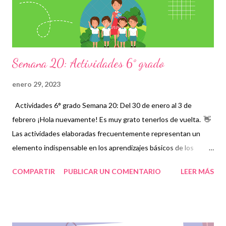
créditos correspondientes a los autores de tan extraordinarias
actividades recordando que, para ...
Semana 20: Actividades 6° grado
enero 29, 2023
Actividades 6° grado Semana 20: Del 30 de enero al 3 de
febrero ¡Hola nuevamente! Es muy grato tenerlos de vuelta. 👋
Las actividades elaboradas frecuentemente representan un
elemento indispensable en los aprendizajes básicos de los
alumnos sobre todo cuando existen temas complejos que no
COMPARTIR
PUBLICAR UN COMENTARIO
LEER MÁS
terminan de entender en su totalidad, por ello es necesario
contar con periodos en los que se estudien aquellos contenidos
en los que se observe mayor rezago educativo, por lo que es
muy importante evaluar y complementar las clases con este tipo