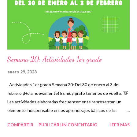
ejercicios, prácticas y en general material didáctico que llame su
atención y que les permita comprender con mayor facilidad cada
contenido. Damos los créditos correspondientes a los autores
de tan extraordinarias actividades recordan...
Semana 20: Actividades 1er grado
enero 29, 2023
Actividades 1er grado Semana 20: Del 30 de enero al 3 de
febrero ¡Hola nuevamente! Es muy grato tenerlos de vuelta. 👋
Las actividades elaboradas frecuentemente representan un
elemento indispensable en los aprendizajes básicos de los
alumnos sobre todo cuando existen temas complejos que no
COMPARTIR
PUBLICAR UN COMENTARIO
LEER MÁS
terminan de entender en su totalidad, por ello es necesario
contar con periodos en los que se estudien aquellos contenidos