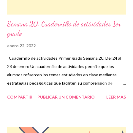
Semana 20: Cuadernillo de actividades 1er
grado
enero 22, 2022
Cuadernillo de actividades Primer grado Semana 20: Del 24 al
28 de enero Un cuadernillo de actividades permite que los
alumnos refuercen los temas estudiados en clase mediante
estrategias pedagógicas que faciliten su comprensión de
acuerdo a las asignaturas que se organizan a lo largo del periodo
COMPARTIR
PUBLICAR UN COMENTARIO
LEER MÁS
en el que se pretende trabajar con este tipo de cuadernillo. Esto
a su vez, favorece el aprendizaje de los estudiantes sobre los
temas que resulten fundamentales y que de manera
colaborativa, entre docentes, padres y los propios alumnos
ayuden a tener un mejor desempeño escolar. Para realizar una