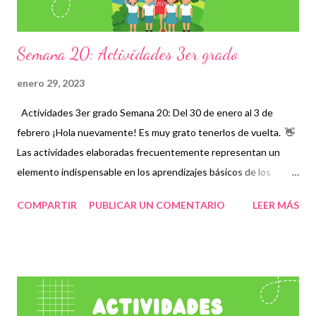
Semana 20: Actividades 3er grado
enero 29, 2023
Actividades 3er grado Semana 20: Del 30 de enero al 3 de
febrero ¡Hola nuevamente! Es muy grato tenerlos de vuelta. 👋
Las actividades elaboradas frecuentemente representan un
elemento indispensable en los aprendizajes básicos de los
alumnos sobre todo cuando existen temas complejos que no
COMPARTIR
PUBLICAR UN COMENTARIO
LEER MÁS
terminan de entender en su totalidad, por ello es necesario
contar con periodos en los que se estudien aquellos contenidos
en los que se observe mayor rezago educativo, por lo que es
muy importante evaluar y complementar las clases con este tipo
de recursos. Establecer esto como un trabajo conjunto que
permita a maestros, padres de familia y alumnos trabajar con