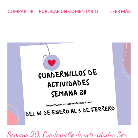
ejercicios, prácticas y diferentes propuestas con las que los
COMPARTIR
PUBLICAR UN COMENTARIO
LEER MÁS
niños podrán trabajar para mejorar sus aprendizajes en las
asignaturas que estudien durante esta semana. Además,
reforzarán y complementarán aquellos contenidos que sean
indispensables y que correspondan a la planeación elaborada
por sus docentes para mejorar el nivel educativo de cada
estudiante. Es muy importante mantener a nuestros alumnos en
el mismo nivel, por lo cual debemos estar atentos a que la
ejecución de estas actividades en conjunto con los vídeos que
se proporcionan se realicen en tiempo y forma para no perder la
secuencia de cada una. Expresamos nuestro más sincero
agradecimiento a los autores de tan estupendo material que sin
duda alguna les será de gran ayu...
Semana 20: Cuadernillo de actividades 3er