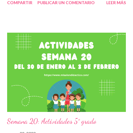
COMPARTIR
PUBLICAR UN COMENTARIO
LEER MÁS
terminan de entender en su totalidad, por ello es necesario
contar con periodos en los que se estudien aquellos contenidos
en los que se observe mayor rezago educativo, por lo que es
muy importante evaluar y complementar las clases con este tipo
de recursos. Establecer esto como un trabajo conjunto que
permita a maestros, padres de familia y alumnos trabajar con
especial atención, será fundamental durante todo el ciclo
escolar a través de vídeos, ejercicios, prácticas y en general
material didáctico que llame su atención y que les permita
comprender con mayor facilidad cada contenido. Damos los
créditos correspondientes a los autores de tan extraordinarias
actividades recordando que, para ...
Semana 20: Actividades 5° grado