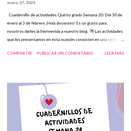
enero 27, 2023
Cuadernillo de actividades Quinto grado Semana 20: Del 30 de
enero al 3 de febrero ¡Hola docentes! Es un gusto para
nosotros darles la bienvenida a nuestro blog. 👋 Las actividades
que les presentamos en esta ocasión consisten en una serie de
ejercicios, prácticas y diferentes propuestas con las que los
COMPARTIR
PUBLICAR UN COMENTARIO
LEER MÁS
niños podrán trabajar para mejorar sus aprendizajes en las
asignaturas que estudien durante esta semana. Además,
reforzarán y complementarán aquellos contenidos que sean
indispensables y que correspondan a la planeación elaborada
por sus docentes para mejorar el nivel educativo de cada
estudiante. Es muy importante mantener a nuestros alumnos en
el mismo nivel, por lo cual debemos estar atentos a que la
ejecución de estas actividades en conjunto con los vídeos que
se proporcionan se realicen en tiempo y forma para no perder la
secuencia de cada una. Expresamos nuestro más sincero