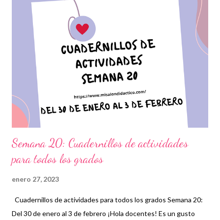
de recursos. Establecer esto como un trabajo conjunto que
permita a maestros, padres de familia y alumnos trabajar con
especial atención, será fundamental durante todo el ciclo
escolar a través de vídeos, ejercicios, prácticas y en general
material didáctico que llame su atención y que les permita
comprender con mayor facilidad cada contenido. Damos los
créditos correspondientes a los autores de tan extraordinarias
actividades recordando que, para ...
Semana 20: Cuadernillos de actividades
para todos los grados
enero 27, 2023
Cuadernillos de actividades para todos los grados Semana 20:
Del 30 de enero al 3 de febrero ¡Hola docentes! Es un gusto