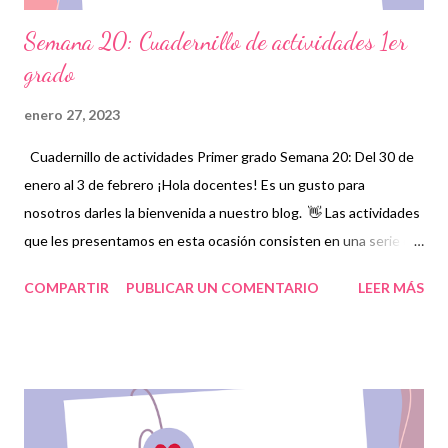
Semana 20: Cuadernillo de actividades 1er
grado
enero 27, 2023
Cuadernillo de actividades Primer grado Semana 20: Del 30 de
enero al 3 de febrero ¡Hola docentes! Es un gusto para
nosotros darles la bienvenida a nuestro blog. 👋 Las actividades
que les presentamos en esta ocasión consisten en una serie de
ejercicios, prácticas y diferentes propuestas con las que los
COMPARTIR
PUBLICAR UN COMENTARIO
LEER MÁS
niños podrán trabajar para mejorar sus aprendizajes en las
asignaturas que estudien durante esta semana. Además,
reforzarán y complementarán aquellos contenidos que sean
indispensables y que correspondan a la planeación elaborada
por sus docentes para mejorar el nivel educativo de cada
estudiante. Es muy importante mantener a nuestros alumnos en