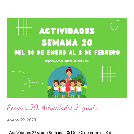
en los que se observe mayor rezago educativo, por lo que es
muy importante evaluar y complementar las clases con este tipo
de recursos. Establecer esto como un trabajo conjunto que
permita a maestros, padres de familia y alumnos trabajar con
especial atención, será fundamental durante todo el ciclo
escolar a través de vídeos, ejercicios, prácticas y en general
material didáctico que llame su atención y que les permita
comprender con mayor facilidad cada contenido. Damos los
créditos correspondientes a los autores de tan extraordinarias
actividades recordando que, para...
Semana 20: Actividades 2° grado
enero 29, 2023
Actividades 2° grado Semana 20: Del 30 de enero al 3 de