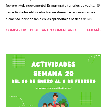
febrero ¡Hola nuevamente! Es muy grato tenerlos de vuelta. 👋
Las actividades elaboradas frecuentemente representan un
elemento indispensable en los aprendizajes básicos de los
alumnos sobre todo cuando existen temas complejos que no
COMPARTIR
PUBLICAR UN COMENTARIO
LEER MÁS
terminan de entender en su totalidad, por ello es necesario
contar con periodos en los que se estudien aquellos contenidos
en los que se observe mayor rezago educativo, por lo que es
muy importante evaluar y complementar las clases con este tipo
de recursos. Establecer esto como un trabajo conjunto que
permita a maestros, padres de familia y alumnos trabajar con
especial atención, será fundamental durante todo el ciclo
escolar a través de vídeos, ejercicios, prácticas y en general
material didáctico que llame su atención y que les permita
comprender con mayor facilidad cada contenido. Damos los
créditos correspondientes a los autores de tan extraordinarias
actividades recordando que, para ...