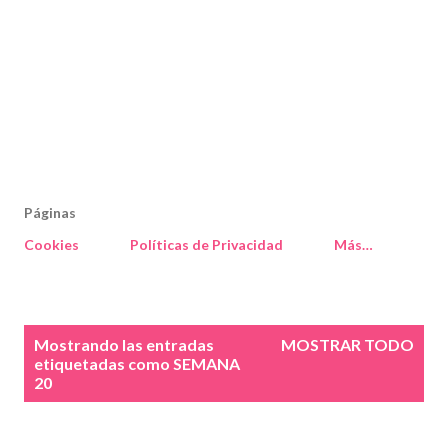
Páginas
Cookies
Políticas de Privacidad
Más…
E
Mostrando las entradas
MOSTRAR TODO
n
etiquetadas como
SEMANA
20
t
r
a