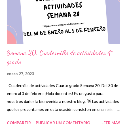
se proporcionan se realicen en tiempo y forma para no perder la
secuencia de cada una. Expresamos nuestro más sincero
agradecimiento a los autores de tan estupendo material que sin
duda alguna les será de gran ayud...
Semana 20: Cuadernillo de actividades 4°
grado
enero 27, 2023
Cuadernillo de actividades Cuarto grado Semana 20: Del 30 de
enero al 3 de febrero ¡Hola docentes! Es un gusto para
nosotros darles la bienvenida a nuestro blog. 👋 Las actividades
que les presentamos en esta ocasión consisten en una serie de
ejercicios, prácticas y diferentes propuestas con las que los
COMPARTIR
PUBLICAR UN COMENTARIO
LEER MÁS
niños podrán trabajar para mejorar sus aprendizajes en las