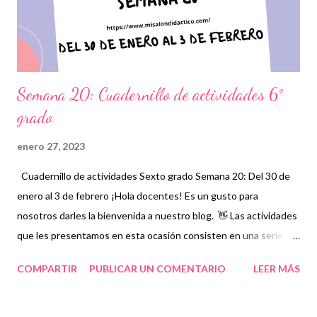
agradecimiento a los autores de tan estupendo material que sin
duda alguna les será de gran ayud...
Semana 20: Cuadernillo de actividades 6°
grado
enero 27, 2023
Cuadernillo de actividades Sexto grado Semana 20: Del 30 de
enero al 3 de febrero ¡Hola docentes! Es un gusto para
nosotros darles la bienvenida a nuestro blog. 👋 Las actividades
que les presentamos en esta ocasión consisten en una serie de
ejercicios, prácticas y diferentes propuestas con las que los
COMPARTIR
PUBLICAR UN COMENTARIO
LEER MÁS
niños podrán trabajar para mejorar sus aprendizajes en las
asignaturas que estudien durante esta semana. Además,
reforzarán y complementarán aquellos contenidos que sean