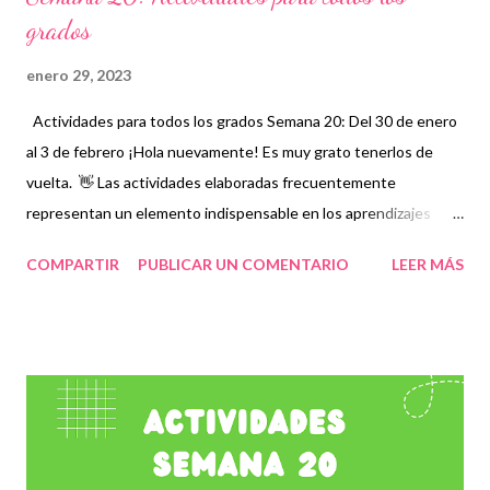
grados
enero 29, 2023
Actividades para todos los grados Semana 20: Del 30 de enero
al 3 de febrero ¡Hola nuevamente! Es muy grato tenerlos de
vuelta. 👋 Las actividades elaboradas frecuentemente
representan un elemento indispensable en los aprendizajes
básicos de los alumnos sobre todo cuando existen temas
COMPARTIR
PUBLICAR UN COMENTARIO
LEER MÁS
complejos que no terminan de entender en su totalidad, por ello
es necesario contar con periodos en los que se estudien
aquellos contenidos en los que se observe mayor rezago
educativo, por lo que es muy importante evaluar y
complementar las clases con este tipo de recursos. Establecer
esto como un trabajo conjunto que permita a maestros, padres
de familia y alumnos trabajar con especial atención, será
fundamental durante todo el ciclo escolar a través de vídeos,