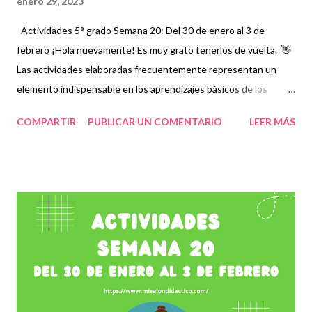
enero 29, 2023
Actividades 5° grado Semana 20: Del 30 de enero al 3 de
febrero ¡Hola nuevamente! Es muy grato tenerlos de vuelta. 👋
Las actividades elaboradas frecuentemente representan un
elemento indispensable en los aprendizajes básicos de los
alumnos sobre todo cuando existen temas complejos que no
COMPARTIR
PUBLICAR UN COMENTARIO
LEER MÁS
terminan de entender en su totalidad, por ello es necesario
contar con periodos en los que se estudien aquellos contenidos
en los que se observe mayor rezago educativo, por lo que es
muy importante evaluar y complementar las clases con este tipo
de recursos. Establecer esto como un trabajo conjunto que
permita a maestros, padres de familia y alumnos trabajar con
especial atención, será fundamental durante todo el ciclo
escolar a través de vídeos, ejercicios, prácticas y en general
material didáctico que llame su atención y que les permita
comprender con mayor facilidad cada contenido. Damos los