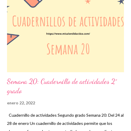
correcta organización de las actividades que se trabajarán
semana tras semana es necesario realizar una planeación previa
en la que se identifiquen los aprendizajes esperados dado que,
como herramientas escolares, todos estos materiales permitirán
que el docente coordine sus sesiones con los recursos que
proporcione a los alumnos contribuyendo así, el impulso a su
for...
Semana 20: Cuadernillo de actividades 2°
grado
enero 22, 2022
Cuadernillo de actividades Segundo grado Semana 20: Del 24 al
28 de enero Un cuadernillo de actividades permite que los