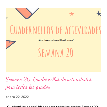
indispensables y que correspondan a la planeación elaborada
por sus docentes para mejorar el nivel educativo de cada
estudiante. Es muy importante mantener a nuestros alumnos en
el mismo nivel, por lo cual debemos estar atentos a que la
ejecución de estas actividades en conjunto con los vídeos que
se proporcionan se realicen en tiempo y forma para no perder la
secuencia de cada una. Expresamos nuestro más sincero
agradecimiento a los autores de tan estupendo material que sin
duda alguna les será de gran ayuda...
Semana 20: Cuadernillos de actividades
para todos los grados
enero 22, 2022
Cuadernillos de actividades para todos los grados Semana 20: