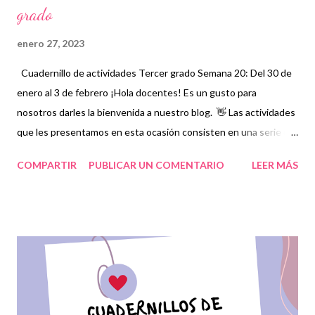
grado
enero 27, 2023
Cuadernillo de actividades Tercer grado Semana 20: Del 30 de
enero al 3 de febrero ¡Hola docentes! Es un gusto para
nosotros darles la bienvenida a nuestro blog. 👋 Las actividades
que les presentamos en esta ocasión consisten en una serie de
ejercicios, prácticas y diferentes propuestas con las que los
COMPARTIR
PUBLICAR UN COMENTARIO
LEER MÁS
niños podrán trabajar para mejorar sus aprendizajes en las
asignaturas que estudien durante esta semana. Además,
reforzarán y complementarán aquellos contenidos que sean
indispensables y que correspondan a la planeación elaborada
por sus docentes para mejorar el nivel educativo de cada
estudiante. Es muy importante mantener a nuestros alumnos en
el mismo nivel, por lo cual debemos estar atentos a que la
ejecución de estas actividades en conjunto con los vídeos que