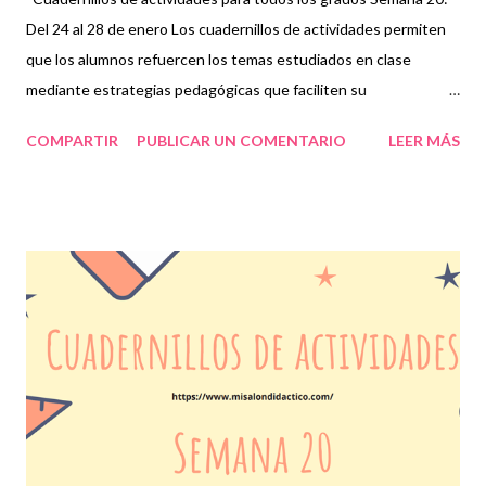
Del 24 al 28 de enero Los cuadernillos de actividades permiten
que los alumnos refuercen los temas estudiados en clase
mediante estrategias pedagógicas que faciliten su
comprensión de acuerdo a las asignaturas que se organizan a lo
COMPARTIR
PUBLICAR UN COMENTARIO
LEER MÁS
largo del periodo en el que se pretende trabajar con este tipo de
cuadernillos. Esto a su vez, favorece el aprendizaje de los
estudiantes sobre los temas que resulten fundamentales y
que de manera colaborativa, entre docentes, padres y los
propios alumnos ayuden a tener un mejor desempeño escolar.
Para realizar una correcta organización de las actividades que se
trabajarán semana tras semana es necesario realizar una
planeación previa en la que se identifiquen los aprendizajes
esperados dado que, como herramientas escolares, todos estos
materiales permitirán que el docente coordine sus sesiones con
los recursos que proporcione a los alumnos contribuyendo así, el
im...