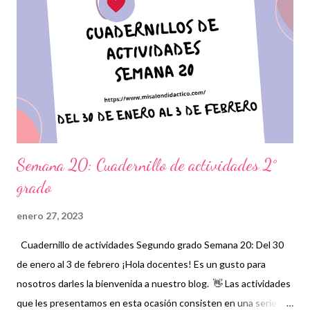
el mismo nivel, por lo cual debemos estar atentos a que la
ejecución de estas actividades en conjunto con los vídeos que
se proporcionan se realicen en tiempo y forma para no perder la
secuencia de cada una. Expresamos nuestro más sincero
agradecimiento a los autores de tan estupendo material que sin
duda alguna les será de gran ayud...
Semana 20: Cuadernillo de actividades 2°
grado
enero 27, 2023
Cuadernillo de actividades Segundo grado Semana 20: Del 30
de enero al 3 de febrero ¡Hola docentes! Es un gusto para
nosotros darles la bienvenida a nuestro blog. 👋 Las actividades
que les presentamos en esta ocasión consisten en una serie de