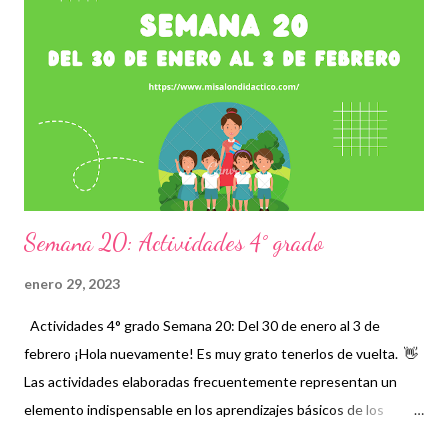
especial atención, será fundamental durante todo el ciclo
escolar a través de vídeos, ejercicios, prácticas y en general
material didáctico que llame su atención y que les permita
comprender con mayor facilidad cada contenido. Damos los
créditos correspondientes a los autores de tan extraordinarias
actividades recordando que, para...
Semana 20: Actividades 4° grado
enero 29, 2023
Actividades 4° grado Semana 20: Del 30 de enero al 3 de
febrero ¡Hola nuevamente! Es muy grato tenerlos de vuelta. 👋
Las actividades elaboradas frecuentemente representan un
elemento indispensable en los aprendizajes básicos de los
alumnos sobre todo cuando existen temas complejos que no