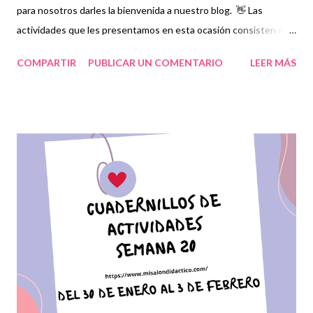
para nosotros darles la bienvenida a nuestro blog. 👋 Las
actividades que les presentamos en esta ocasión consisten en
una serie de ejercicios, prácticas y diferentes propuestas con
COMPARTIR
PUBLICAR UN COMENTARIO
LEER MÁS
las que los niños podrán trabajar para mejorar sus aprendizajes
en las asignaturas que estudien durante esta semana. Además,
reforzarán y complementarán aquellos contenidos que sean
indispensables y que correspondan a la planeación elaborada
por sus docentes para mejorar el nivel educativo de cada
estudiante. Es muy importante mantener a nuestros alumnos en
el mismo nivel, por lo cual debemos estar atentos a que la
ejecución de estas actividades en conjunto con los vídeos que
se proporcionan se realicen en tiempo y forma para no perder la
secuencia de cada una. Expresamos nuestro más sincero
agradecimiento a los autores de tan estupendo material que sin
duda alguna les será de...