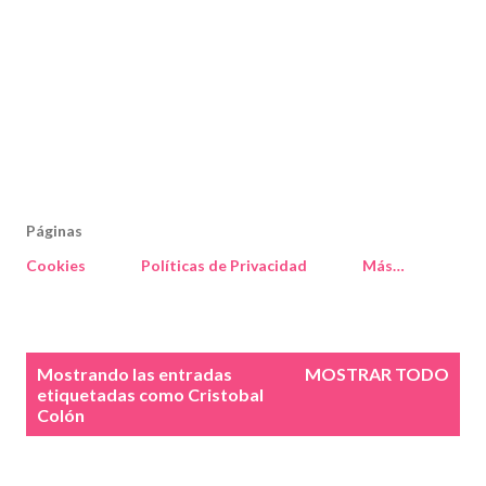
Páginas
Cookies
Políticas de Privacidad
Más…
E
Mostrando las entradas
MOSTRAR TODO
n
etiquetadas como
Cristobal
Colón
t
r
a