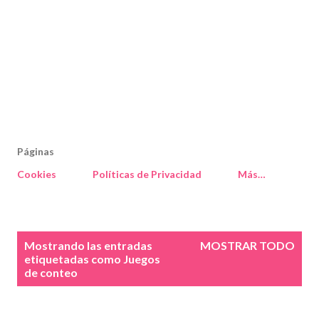
Páginas
Cookies
Políticas de Privacidad
Más…
E
Mostrando las entradas
MOSTRAR TODO
n
etiquetadas como
Juegos
de conteo
t
r
a