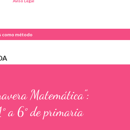
Aviso Legal
as como
método
DA
mavera Matemática”:
1° a 6° de primaria