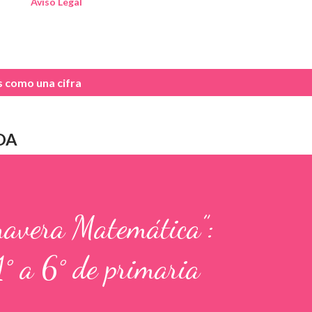
Aviso Legal
as como
una cifra
DA
mavera Matemática”:
1° a 6° de primaria