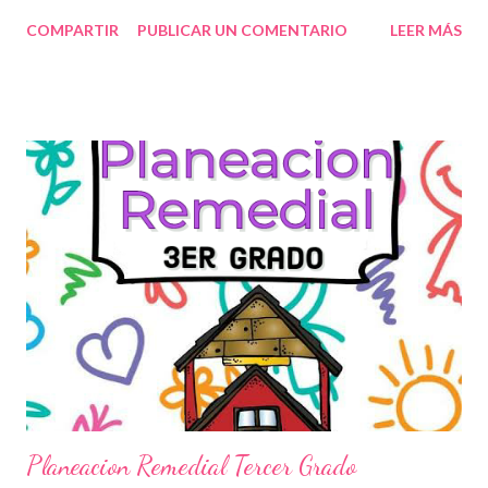
palabras claves,o ideas centrales Este método es muy eficiente
COMPARTIR
PUBLICAR UN COMENTARIO
LEER MÁS
dentro del aula para representar información importante de
manera creativa, comúnmente la utilizamos para exposiciones ya
que solo colocamos poca información pero representativa. A
LOS CREADORES DE ESTE GRANDIOSO MATERIAL QUE NOS
AYUDARA EN ESTA CUARENTENA, NOSOTROS SOLO LO
COMPARTIMOS CON FINES EDUCATIVOS. ATENTAMENTE.
COMUNIDAD MULTIGRADO UNITARIA AUTORES. GRACIAS
POR SU VISITA😃 Les comparto la siguiente actividad espero
sea util NO OLVIDES COMPATIR NUESTRO BLOG CON
COMPAÑEROS MAESTROS.👍 Mapas mentales (Desarrollo de
la pronunciacion)
Planeacion Remedial Tercer Grado