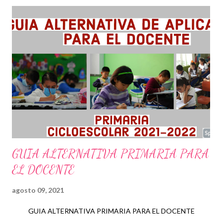
forma ordenada y congruente, acciones con las cuales el
estudiante podrá enfrentar en su vida cotidiana o profesional de
igual forma seria el caso de algún profesor. también es
considerada como un plan de trabajo en el cual se contempla
con atención los elementos que ayudaran en el proceso de
aprendizaje organizándolas de tal manera que faciliten y
favorezcan en el desarrollo de sus capacidades. de esta manera
es que una planeación didáctica guía los contenidos a ser
japrendidos dentr...
GUIA ALTERNATIVA PRIMARIA PARA
EL DOCENTE
agosto 09, 2021
GUIA ALTERNATIVA PRIMARIA PARA EL DOCENTE