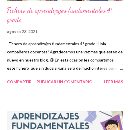
Fichero de aprendizajes fundamentales 4°
grado
agosto 23, 2021
Fichero de aprendizajes fundamentales 4° grado ¡Hola
compañeros docentes! Agradecemos una vez más que estén de
nuevo en nuestro blog. 😀 En esta ocasión les compartimos
este fichero que sin duda alguna será de mucho interés para
docentes y alumnos. 👦👧 Un fichero de aprendizaje es una
COMPARTIR
PUBLICAR UN COMENTARIO
LEER MÁS
herramienta didáctica que tiene como propósito fomentar
actividades educativas básicas e importantes para el correcto
desempeño de los estudiantes mediante contenidos, imagines,
textos y demás actividades pedagógicas para enriquecer el
proceso de enseñanza en educación básica. Los ficheros de
aprendizajes fundamentales, como su nombre lo indica, contiene