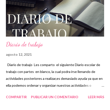
pandemia nos ha retrasado en diversas acciones que
habitualmente se ejemplificaban de mejor manera cuando las
clases eran presenciales. Nuevamente nuestro reconocimiento
y agradecimiento a los autores de este magnífico material,...
Diario de trabajo
agosto 12, 2021
Diario de trabajo Les comparto el siguiente Diario escolar de
trabajo con partes en blanco, la cual podra irse llenando de
actividades posteriores a realizar,es demasiado ayuda ya que en
ella podemos ordenar y organizar nuestras actividades o
eventos que pretendemos llevar acabo pre sitos en cierto
COMPARTIR
PUBLICAR UN COMENTARIO
LEER MÁS
tiempo de algún trabajo escuela,en fin cualquier actividad
pendiente la agenda nos facilita para recordar asuntos