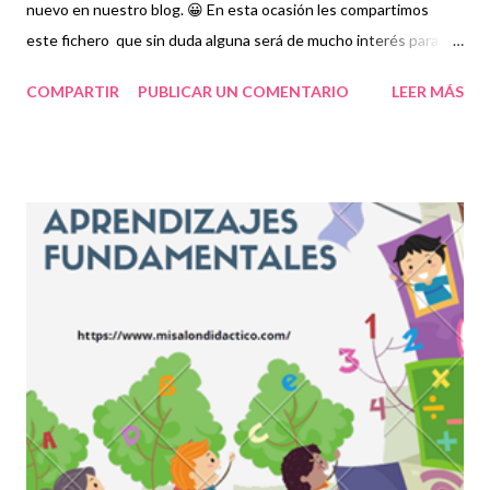
nuevo en nuestro blog. 😀 En esta ocasión les compartimos
este fichero que sin duda alguna será de mucho interés para
docentes y alumnos. 👦👧 Un fichero de aprendizaje es una
COMPARTIR
PUBLICAR UN COMENTARIO
LEER MÁS
herramienta didáctica que tiene como propósito fomentar
actividades educativas básicas e importantes para el correcto
desempeño de los estudiantes mediante contenidos, imagines,
textos y demás actividades pedagógicas para enriquecer el
proceso de enseñanza en educación básica. Los ficheros de
aprendizajes fundamentales, como su nombre lo indica, contiene
información, prácticas y elementos fundamentales para que los
niños puedan equilibrar su formación sobre todo ahora que la
pandemia nos ha retrasado en diversas acciones que
habitualmente se ejemplificaban de mejor manera cuando las
clases eran presenciales. Nuevamente nuestro reconocimiento
y agradecimiento a los autores de este...