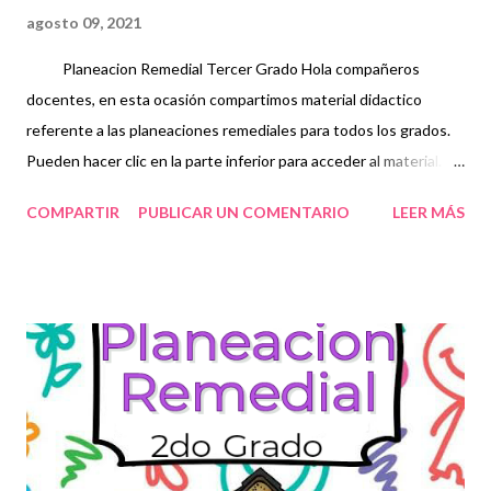
agosto 09, 2021
Planeacion Remedial Tercer Grado Hola compañeros
docentes, en esta ocasión compartimos material didactico
referente a las planeaciones remediales para todos los grados.
Pueden hacer clic en la parte inferior para acceder al material.
Una planeación didáctica es aquella que se complementa con un
COMPARTIR
PUBLICAR UN COMENTARIO
LEER MÁS
conjunto de ideas y actividades las cuales desarrollan un
proceso educativo con sentido, interés y continuidad.
establecen un modelo o padrón los cuales permiten trabajar de
forma ordenada y congruente, acciones con las cuales el
estudiante podrá enfrentar en su vida cotidiana o profesional de
igual forma seria el caso de algún profesor. también es
considerada como un plan de trabajo en el cual se contempla
con atención los elementos que ayudaran en el proceso de
aprendizaje organizándolas de tal manera que faciliten y