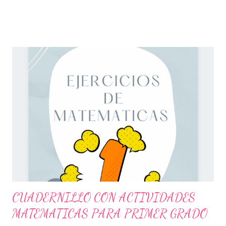
desarrollándolo en actividades concretas y específicas, de esta
forma poder adquirir el conocimiento entre sus alumnos. en la
planeación didáctica, se realiza un programa en el que se
pretende anexar todos los conocimientos que se quieren
observar. además se tienen en cuenta los objetivos, las
características de los alumnos y los contenidos que ya se hayan
visto en clases anteriores. base a esto, en el transcurso del
proceso se describen, de forma clara y específica, todas las
actividades que se verán a lo largo del ciclo escolar o cierto
periodo a trabajar, además de indicamos con qué estrategias se
van a seguir para lograr los objetivos y la de que manera se
evaluará el progreso. con estas plan...
CUADERNILLO CON ACTIVIDADES
MATEMATICAS PARA PRIMER GRADO