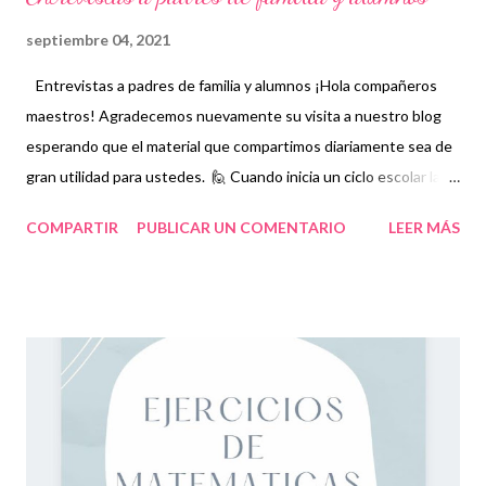
septiembre 04, 2021
Entrevistas a padres de familia y alumnos ¡Hola compañeros
maestros! Agradecemos nuevamente su visita a nuestro blog
esperando que el material que compartimos diariamente sea de
gran utilidad para ustedes. 🙋 Cuando inicia un ciclo escolar las
entrevistas a padres de familia y alumnos son indispensables
COMPARTIR
PUBLICAR UN COMENTARIO
LEER MÁS
para tener un contexto general de las nuevas familias con las
que nos tocará interactuar. En este sentido, es muy importante
recabar datos personales de los familiares de nuestros
estudiantes y de los propios alumnos así como conocer otros
datos que nos ayudarán a integrar un expediente académico
más completo. Entre estos podemos mencionar datos clínicos,
antecedentes, aspecto social e incluso las personas autorizadas
para cuidar a los niños en caso de que los padres no puedan. Un
elemento que ha tomado especial relevancia en los últimos