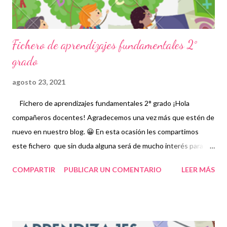
y agradecimiento a los autores de est...
Fichero de aprendizajes fundamentales 2°
grado
agosto 23, 2021
Fichero de aprendizajes fundamentales 2° grado ¡Hola
compañeros docentes! Agradecemos una vez más que estén de
nuevo en nuestro blog. 😀 En esta ocasión les compartimos
este fichero que sin duda alguna será de mucho interés para
docentes y alumnos. 👦👧 Un fichero de aprendizaje es una
COMPARTIR
PUBLICAR UN COMENTARIO
LEER MÁS
herramienta didáctica que tiene como propósito fomentar
actividades educativas básicas e importantes para el correcto
desempeño de los estudiantes mediante contenidos, imagines,
textos y demás actividades pedagógicas para enriquecer el