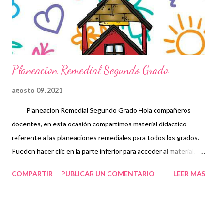
favorezcan en el desarrollo de sus capacidades. de esta manera
es que una planeación didáctica guía los contenidos a ser
japrendidos ...
Planeacion Remedial Segundo Grado
agosto 09, 2021
Planeacion Remedial Segundo Grado Hola compañeros
docentes, en esta ocasión compartimos material didactico
referente a las planeaciones remediales para todos los grados.
Pueden hacer clic en la parte inferior para acceder al material.
Una planeación didáctica es aquella que se complementa con un
COMPARTIR
PUBLICAR UN COMENTARIO
LEER MÁS
conjunto de ideas y actividades las cuales desarrollan un
proceso educativo con sentido, interés y continuidad.
establecen un modelo o padrón los cuales permiten trabajar de