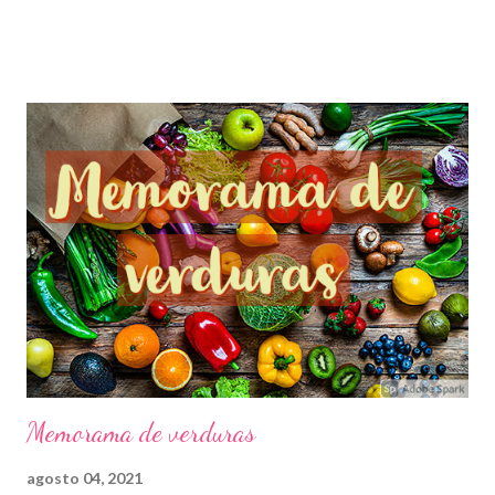
destacar que esta dificultad no está relacionada con la
inteligencia del individuo pero en ocasiones las personas que
padecen dislexia pueden invertir las palabras, letras, etc. La
dislexia suele ser además una condición común que dificulta leer.
Los expertos afirman que entre el 5 y el 10% de la población
padecen dislexia. Este problema no se soluciona por completo
pero nos podemos enfocar en la enseñanza y estrategias, las
cuales pueden mejorar las habilidades dentro de la lectura.
AGRADECEMOS A LOS CREADORES DE ESTE GRANDIOSO
MATERIAL QUE NOS AYUDARÁ EN ESTA CUARENTENA.
NOSOTROS SÓLO LO COMPARTIMOS CON FINES
EDUCATIVOS. ATENTAMENTE: COMUNIDAD MULTIGRADO
UNITARIA AU...
Memorama de verduras
agosto 04, 2021