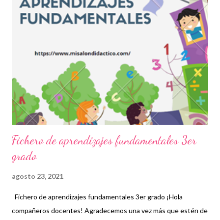
proceso de enseñanza en educación básica. Los ficheros de
aprendizajes fundamentales, como su nombre lo indica, contiene
información, prácticas y elementos fundamentales para que los
niños puedan equilibrar su formación sobre todo ahora que la
pandemia nos ha retrasado en diversas acciones que
habitualmente se ejemplificaban de mejor manera cuando las
clases eran presenciales. Nuevamente nuestro reconocimiento
y agradecimiento a los autores d...
Fichero de aprendizajes fundamentales 3er
grado
agosto 23, 2021
Fichero de aprendizajes fundamentales 3er grado ¡Hola
compañeros docentes! Agradecemos una vez más que estén de