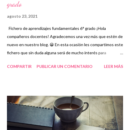
grado
agosto 23, 2021
Fichero de aprendizajes fundamentales 6° grado ¡Hola
compañeros docentes! Agradecemos una vez más que estén de
nuevo en nuestro blog. 😀 En esta ocasión les compartimos este
fichero que sin duda alguna será de mucho interés para
docentes y alumnos.👦👧 Un fichero de aprendizaje es una
COMPARTIR
PUBLICAR UN COMENTARIO
LEER MÁS
herramienta didáctica que tiene como propósito fomentar
actividades educativas básicas e importantes para el correcto
desempeño de los estudiantes mediante contenidos, imagines,
textos y demás actividades pedagógicas para enriquecer el
proceso de enseñanza en educación básica. Los ficheros de
aprendizajes fundamentales, como su nombre lo indica, contiene
información, prácticas y elementos fundamentales para que los
niños puedan equilibrar su formación sobre todo ahora que la