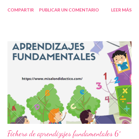
docentes y alumnos. 👦👧 Un fichero de aprendizaje es una
COMPARTIR
PUBLICAR UN COMENTARIO
LEER MÁS
herramienta didáctica que tiene como propósito fomentar
actividades educativas básicas e importantes para el correcto
desempeño de los estudiantes mediante contenidos, imagines,
textos y demás actividades pedagógicas para enriquecer el
proceso de enseñanza en educación básica. Los ficheros de
aprendizajes fundamentales, como su nombre lo indica, contiene
información, prácticas y elementos fundamentales para que los
niños puedan equilibrar su formación sobre todo ahora que la
pandemia nos ha retrasado en diversas acciones que
habitualmente se ejemplificaban de mejor manera cuando las
clases eran presenciales. Nuevamente nuestro reconocimiento
y agradecimiento a los autores de este magníf...
Fichero de aprendizajes fundamentales 6°