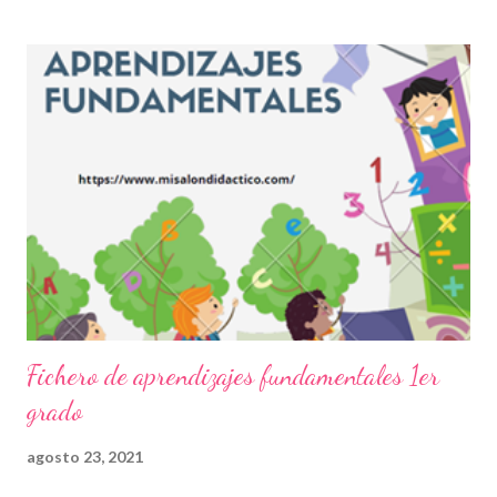
de los estudiantes mediante contenidos, imagines, textos y
demás actividades pedagógicas para enriquecer el proceso de
enseñanza en educación básica. Los ficheros de aprendizajes
fundamentales, como su nombre lo indica, contiene información,
prácticas y elementos fundamentales para que los niños puedan
equilibrar su formación sobre todo ahora que la pandemia nos ha
retrasado en diversas acciones que habitualmente se
ejemplificaban de mejor manera cuando las clases eran
presenciales. Nuevamente nuestro reconocimiento y
agradecimiento a los autores de este magnífico material...
Fichero de aprendizajes fundamentales 1er
grado
agosto 23, 2021