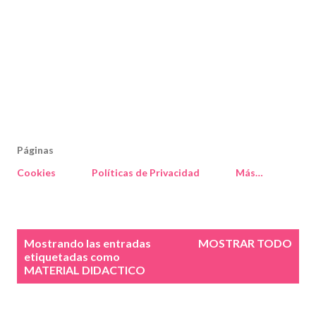
Páginas
Cookies
Políticas de Privacidad
Más…
E
Mostrando las entradas
MOSTRAR TODO
n
etiquetadas como
MATERIAL DIDACTICO
t
r
a