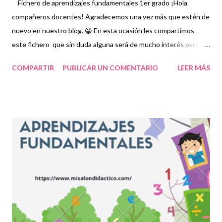
Fichero de aprendizajes fundamentales 1er grado ¡Hola
compañeros docentes! Agradecemos una vez más que estén de
nuevo en nuestro blog. 😀 En esta ocasión les compartimos
este fichero que sin duda alguna será de mucho interés para
docentes y alumnos. 👦👧 Un fichero de aprendizaje es una
COMPARTIR
PUBLICAR UN COMENTARIO
LEER MÁS
herramienta didáctica que tiene como propósito fomentar
actividades educativas básicas e importantes para el correcto
desempeño de los estudiantes mediante contenidos, imagines,
textos y demás actividades pedagógicas para enriquecer el
proceso de enseñanza en educación básica. Los ficheros de
aprendizajes fundamentales, como su nombre lo indica, contiene
información, prácticas y elementos fundamentales para que los
niños puedan equilibrar su formación sobre todo ahora que la
pandemia nos ha retrasado en diversas acciones que
habitualmente se ejemplificaban de mejor manera cuando las
clases eran presenciales. Nuevamente nuestro reconocimiento