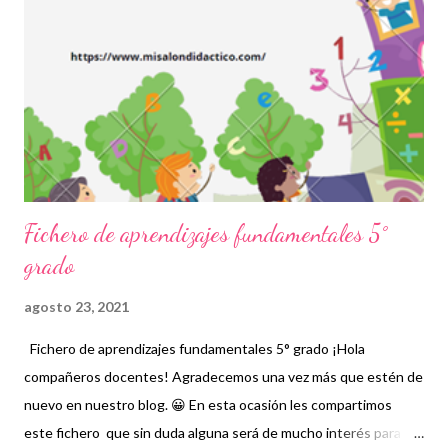
información, prácticas y elementos fundamentales para que los
niños puedan equilibrar su formación sobre todo ahora que la
pandemia nos ha retrasado en diversas acciones que
habitualmente se ejemplificaban de mejor manera cuando las
clases eran presenciales. Nuevamente nuestro reconocimiento
y agradecimiento a los autores de este magníf...
Fichero de aprendizajes fundamentales 5°
grado
agosto 23, 2021
Fichero de aprendizajes fundamentales 5° grado ¡Hola
compañeros docentes! Agradecemos una vez más que estén de
nuevo en nuestro blog. 😀 En esta ocasión les compartimos
este fichero que sin duda alguna será de mucho interés para