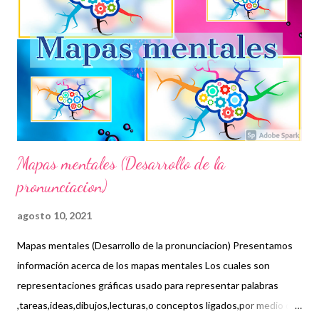
AGRADECEMOS A LOS CREADORES DE ESTE GRANDIOSO
MATERIAL QUE NOS AYUDARA EN ESTA CUARENTENA,
NOSOTROS SOLO LO COMPARTIMOS CON FINES
EDUCATIVOS. ATENTAMENTE. COMUNIDAD MULTIGRADO
UNITARIA AUTORES. GRACIAS POR SU VISITA😃 HOLA
COMPAÑEROS MAESTROS HOY LES COMPRARTO El
CUADERNILLO DE REPASO VERANO. NO...
Mapas mentales (Desarrollo de la
pronunciacion)
agosto 10, 2021
Mapas mentales (Desarrollo de la pronunciacion) Presentamos
información acerca de los mapas mentales Los cuales son
representaciones gráficas usado para representar palabras
,tareas,ideas,dibujos,lecturas,o conceptos ligados,por medio de