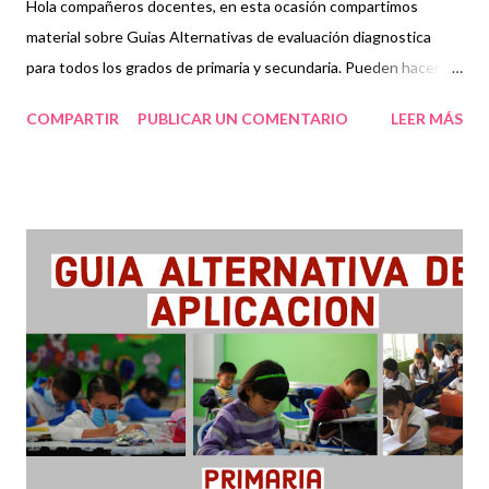
Hola compañeros docentes, en esta ocasión compartimos
material sobre Guias Alternativas de evaluación diagnostica
para todos los grados de primaria y secundaria. Pueden hacer
clic en la parte inferior para acceder al material. Una evaluación
COMPARTIR
PUBLICAR UN COMENTARIO
LEER MÁS
diagnóstica educativa se refiere al proceso del sistema
educativo al documentar y usar los datos empíricos sobre
conocimientos obtenidos durante determinado tiempo,
habilidades, creencias y actitudes, para mejorar y refinar el
aprendizaje de los estudiantes. El examen se utiliza
fundamentalmente como método de prueba, en ella se
demuestran los conocimientos que poseen los estudiantes
sobre el contenido adquirido durante un determinado tiempo,
además de servir como herramienta de repaso para ejercitar
mayormente las debilidades que tenga al resolverlo.
Agradecemos mucho su visita al blog, recordando que los
materiales se comparten de manera grat...