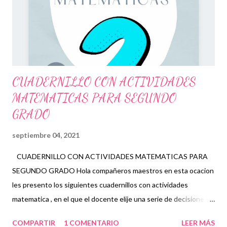
meses es incluir en las entrevistas las herramientas
tecnológicas con las que cuenta la familia así como las redes so...
CUADERNILLO CON ACTIVIDADES
MATEMATICAS PARA SEGUNDO
GRADO
septiembre 04, 2021
CUADERNILLO CON ACTIVIDADES MATEMATICAS PARA
SEGUNDO GRADO Hola compañeros maestros en esta ocacion
les presento los siguientes cuadernillos con actividades
matematica , en el que el docente elije una serie de decisiones
con respecto a los contenidos educativos que quiere impartir,
COMPARTIR
1 COMENTARIO
LEER MÁS