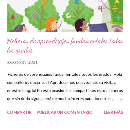
periodo a trabajar, además de indicamos con qué estrategias se
van a seguir para lograr los objetivos y la de que manera se
evaluará el progreso. con estas planeaciones...
Ficheros de aprendizajes fundamentales todos
los grados
agosto 23, 2021
Ficheros de aprendizajes fundamentales todos los grados ¡Hola
compañeros docentes! Agradecemos una vez más su visita a
nuestro blog. 😀 En esta ocasión les compartimos estos ficheros
que sin duda alguna será de mucho interés para docentes y
alumnos. 👦👧 Un fichero de aprendizaje es una herramienta
COMPARTIR
PUBLICAR UN COMENTARIO
LEER MÁS
didáctica que tiene como propósito fomentar actividades
educativas básicas e importantes para el correcto desempeño