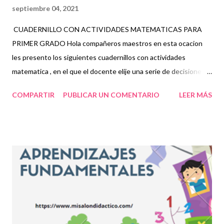
septiembre 04, 2021
CUADERNILLO CON ACTIVIDADES MATEMATICAS PARA
PRIMER GRADO Hola compañeros maestros en esta ocacion
les presento los siguientes cuadernillos con actividades
matematica , en el que el docente elije una serie de decisiones
con respecto a los contenidos educativos que quiere impartir,
COMPARTIR
PUBLICAR UN COMENTARIO
LEER MÁS
desarrollándolo en actividades concretas y específicas, de esta
forma poder adquirir el conocimiento entre sus alumnos. en la
planeación didáctica, se realiza un programa en el que se
pretende anexar todos los conocimientos que se quieren
observar. además se tienen en cuenta los objetivos, las
características de los alumnos y los contenidos que ya se hayan
visto en clases anteriores. base a esto, en el transcurso del
proceso se describen, de forma clara y específica, todas las
actividades que se verán a lo largo del ciclo escolar o cierto