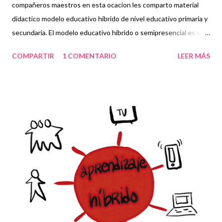
compañeros maestros en esta ocacion les comparto material
didactico modelo educativo híbrido de nivel educativo primaria y
secundaria. El modelo educativo híbrido o semipresencial es el
programa educativo formal en el que los estudiantes realizan
COMPARTIR
1 COMENTARIO
LEER MÁS
parte de su aprendizaje a distancia,como el que hemos llevado
acabo a la pandemia que hemos visto desde más de un año,
apesar de esta contringencia debemos seguir trabajando con
los alumnos opto por alternar las clases presenciales y llevarlas
a distancia para disminuir aglomeraciones y evitar o prevenir
más contagios. Por el cual la sep a descartado el regreso a
clases presenciales y presenta este modelo híbrido en el cual
presentamos clases a distancia. AGRADECEMOS A LOS
CREADORES DE ESTE GRANDIOSO MATERIAL QUE NOS
AYUDARA EN ESTA CUARENTENA, NOSOTROS SOLO LO
COMPARTIMOS CON FINES EDUCATIVOS. ATENTAMENTE.
COMUNIDAD MULTIGRADO UNITARIA AUTORES. GRACIAS