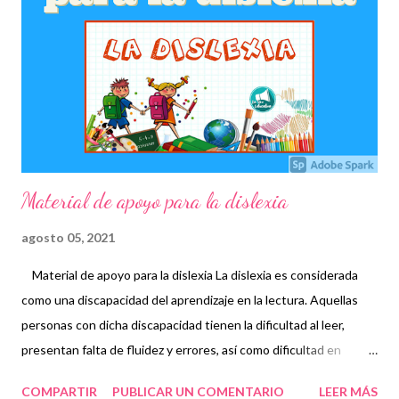
sobre el contenido adquirido durante un determinado tiempo,
además de servir como herramienta de repaso para ejercitar
mayormente las debilidades que tenga al resolverlo.
Agradecemos mucho su visita al blog, recordando que los
materiales se comparten de manera gratuita, con el objeto de
facil...
Material de apoyo para la dislexia
agosto 05, 2021
Material de apoyo para la dislexia La dislexia es considerada
como una discapacidad del aprendizaje en la lectura. Aquellas
personas con dicha discapacidad tienen la dificultad al leer,
presentan falta de fluidez y errores, así como dificultad en
comprensión lectora, escritura y ortografía. Es necesario
COMPARTIR
PUBLICAR UN COMENTARIO
LEER MÁS