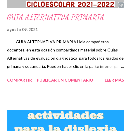
GUIA ALTERNATIVA PRIMARIA
agosto 09, 2021
GUIA ALTERNATIVA PRIMARIA Hola compañeros
docentes, en esta ocasión compartimos material sobre Guias
Alternativas de evaluación diagnostica para todos los grados de
primaria y secundaria. Pueden hacer clic en la parte inferior para
acceder al material. Una evaluación diagnóstica educativa se
COMPARTIR
PUBLICAR UN COMENTARIO
LEER MÁS
refiere al proceso del sistema educativo al documentar y usar
los datos empíricos sobre conocimientos obtenidos durante
determinado tiempo, habilidades, creencias y actitudes, para
mejorar y refinar el aprendizaje de los estudiantes. El examen se
utiliza fundamentalmente como método de prueba, en ella se
demuestran los conocimientos que poseen los estudiantes