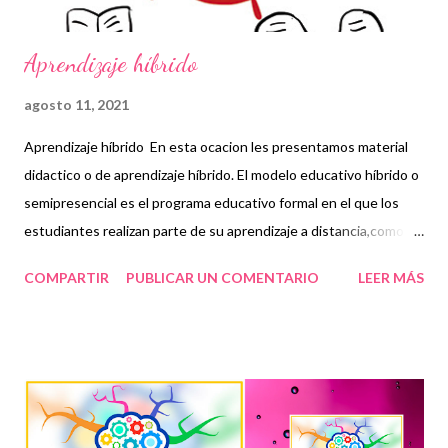
POR SU VISIT...
Aprendizaje híbrido
agosto 11, 2021
Aprendizaje híbrido En esta ocacion les presentamos material
didactico o de aprendizaje híbrido. El modelo educativo híbrido o
semipresencial es el programa educativo formal en el que los
estudiantes realizan parte de su aprendizaje a distancia,como el
que hemos llevado acabo a la pandemia que hemos visto desde
COMPARTIR
PUBLICAR UN COMENTARIO
LEER MÁS
más de un año, apesar de esta contringencia debemos seguir
trabajando con los alumnos opto por alternar las clases
presenciales y llevarlas a distancia para disminuir
aglomeraciones y evitar o prevenir más contagios. Por el cual la
sep a descartado el regreso a clases presenciales y presenta
este modelo híbrido en el cual presentamos clases a distancia.