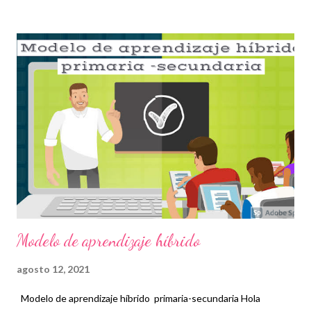
pendientes. Esta herramienta de trabajo super facil para planear
y optimizar los tiempos en realizar dichas actividades, muy útiles
para los maestros y todo profesional, mayormente de oficina. No
olvidemos que toda agenda es completamente vacía,con
diferentes secciones,ordenada según el calendario.
Agradecemos mucho su visita al blog, recordando que los
materiales se comparten de manera gratuita, con el objeto de
facilitar a los docentes, las herramientas necesarias para su
labor como agentes de la educación. RECONOCEMOS DE
IGUAL MANERA EL TRABAJO HE...
Modelo de aprendizaje híbrido
agosto 12, 2021
Modelo de aprendizaje híbrido primaria-secundaria Hola