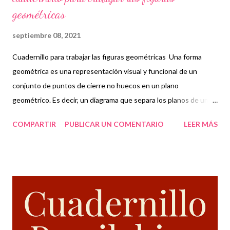
geométricas
septiembre 08, 2021
Cuadernillo para trabajar las figuras geométricas Una forma
geométrica es una representación visual y funcional de un
conjunto de puntos de cierre no huecos en un plano
geométrico. Es decir, un diagrama que separa los planos de una
serie de líneas que conectan los puntos de una forma particular.
COMPARTIR
PUBLICAR UN COMENTARIO
LEER MÁS
Describe una forma u otra, según el orden y la cantidad de estas
líneas. La geometría es el material de trabajo y es un campo de
las matemáticas que estudia las relaciones entre los planos de
representación y las formas concebibles dentro de ellos. Por
tanto, son objetos abstractos que definen nuestra comprensión
del espacio y del universo que nos rodea. Buenas tardes
maestros 🙋 les comparto un cuadernillo sobre las figuras
geométricas👍 recuerden que este material solo se comparte