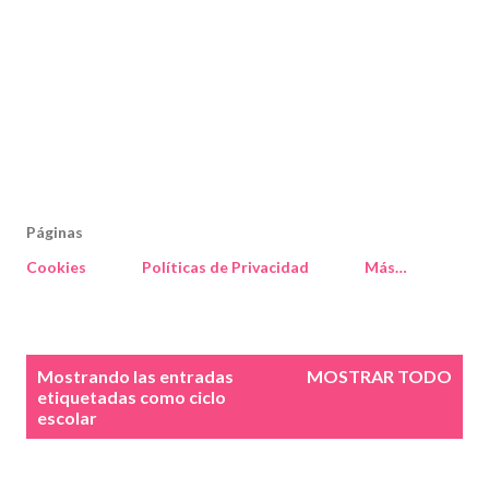
Páginas
Cookies
Políticas de Privacidad
Más…
E
Mostrando las entradas
MOSTRAR TODO
n
etiquetadas como
ciclo
escolar
t
r
a