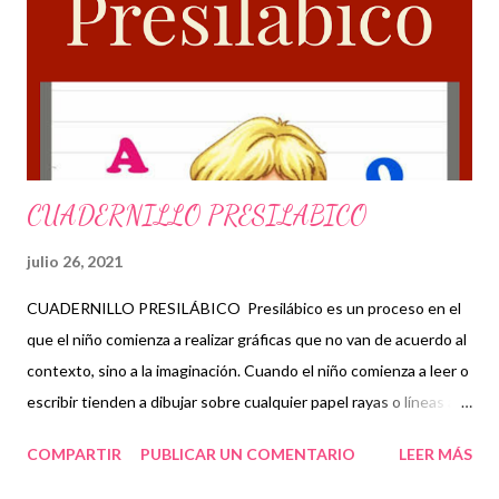
con fines educativos, agradecemos a los autores que elaboraron
este grandísimo material Cuadernillo para trabajar las figuras
geométricas
CUADERNILLO PRESILABICO
julio 26, 2021
CUADERNILLO PRESILÁBICO Presilábico es un proceso en el
que el niño comienza a realizar gráficas que no van de acuerdo al
contexto, sino a la imaginación. Cuando el niño comienza a leer o
escribir tienden a dibujar sobre cualquier papel rayas o líneas a
las que llamamos gráficos. Sobre el nivel presilábico
COMPARTIR
PUBLICAR UN COMENTARIO
LEER MÁS
reconocemos la etapa de: Escritura: con grafismo no
convencional donde los niños hacen los gráficos de tal manera