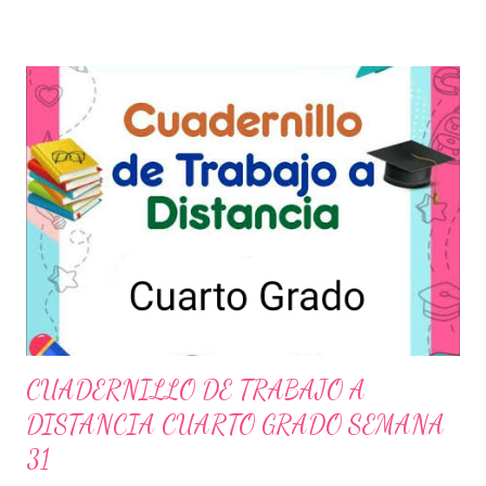
que no correspondan a letras del alfabeto. RECONOCEMOS DE
IGUAL MANERA EL TRABAJO HECHO POR LOS AUTORES,
QUE CON GRAN ESFUERZO Y ENTUSIASMO ELABORARON
PARA FACILITAR EL TRABAJO DENTRO DEL AULA. No
olvides seguirnos en nuestra página de Facebook, obtendrás
todos nuestros contenidos y notificaciones: CUADERNILLO
PRESILABICO
CUADERNILLO DE TRABAJO A
DISTANCIA CUARTO GRADO SEMANA
31