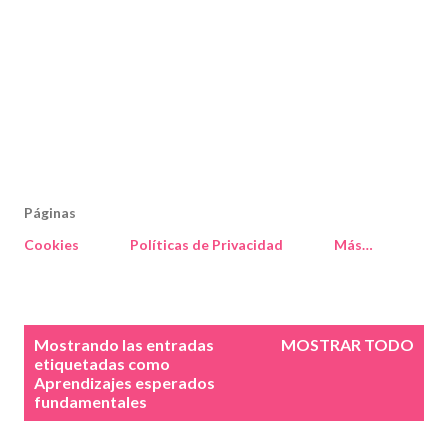
Páginas
Cookies
Políticas de Privacidad
Más…
E
Mostrando las entradas
MOSTRAR TODO
n
etiquetadas como
Aprendizajes esperados
t
fundamentales
r
a