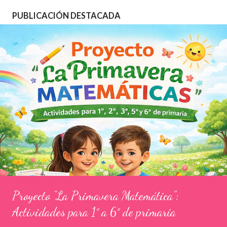
d
PUBLICACIÓN DESTACADA
a
s
Proyecto “La Primavera Matemática”:
Actividades para 1° a 6° de primaria