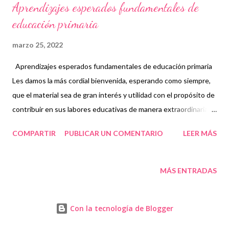
Aprendizajes esperados fundamentales de
educación primaria
marzo 25, 2022
Aprendizajes esperados fundamentales de educación primaria
Les damos la más cordial bienvenida, esperando como siempre,
que el material sea de gran interés y utilidad con el propósito de
contribuir en sus labores educativas de manera extraordinaria.
🙋 Los aprendizajes fundamentales son aquellos que se
COMPARTIR
PUBLICAR UN COMENTARIO
LEER MÁS
relacionan con las experiencias educativas básicas como son la
lectura, la escritura y el cálculo y que poseen la habilidad de ser
relacionados con otras asignaturas para abrir paso a nuevos
MÁS ENTRADAS
conocimientos. Además, se dice que los cuatro pilares que
forman parte de los aprendizajes fundamentales son: aprender a
Con la tecnología de Blogger
conocer, aprender a hacer, aprender a convivir y aprender a ser.
Estos aprendizajes son indispensables en la educación de los