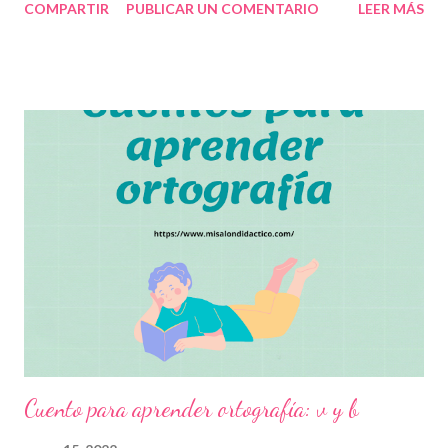
COMPARTIR
PUBLICAR UN COMENTARIO
LEER MÁS
ello, en esta ocasión compartimos con ustedes estos increíbles
cuentos de ortografía como una herramienta educativa y de
aprendizaje para que los niños aprendan a comunicarse por
escrito de manera correcta, comprendan e interpreten los
mensajes de las personas y diferencien algunas letras de otras
con las que suelen equivocarse algunas veces. Esperamos que
estos cuentos les sirvan para complementar técnicas y para que
el alumno desarrolle el habla, la lectura y la escritura
correctamente. Agradecemos con gran entusiasmo a los
autores de tan estupendo material, que con la mejor intención
buscan contribuir en las labores educativas de todos los
docentes. Recordamos también que...
Cuento para aprender ortografía: v y b