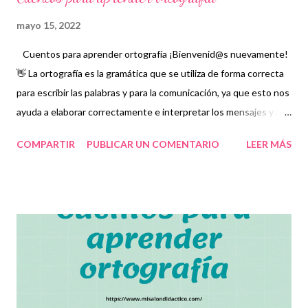
mayo 15, 2022
Cuentos para aprender ortografía ¡Bienvenid@s nuevamente!
👋 La ortografía es la gramática que se utiliza de forma correcta
para escribir las palabras y para la comunicación, ya que esto nos
ayuda a elaborar correctamente e interpretar los mensajes y así
mismo a corregir errores. Por ello, en esta ocasión compartimos
COMPARTIR
PUBLICAR UN COMENTARIO
LEER MÁS
con ustedes estos increíbles cuentos de ortografía como una
herramienta educativa y de aprendizaje para que los niños
aprendan a comunicarse por escrito de manera correcta,
comprendan e interpreten los mensajes de las personas y
diferencien algunas letras de otras con las que suelen
equivocarse algunas veces. Esperamos que estos cuentos les
sirvan para complementar técnicas y para que el alumno
desarrolle el habla, la lectura y la escritura correctamente.
Agradecemos con gran entusiasmo a los autores de tan