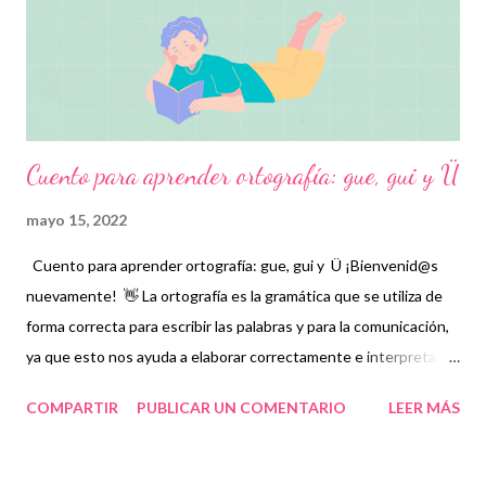
estupendo material, que con la mejor intención buscan
contribuir en las labores educativas de todos los docentes.
Recordamos también que nosotros ...
Cuento para aprender ortografía: gue, gui y Ü
mayo 15, 2022
Cuento para aprender ortografía: gue, gui y Ü ¡Bienvenid@s
nuevamente! 👋 La ortografía es la gramática que se utiliza de
forma correcta para escribir las palabras y para la comunicación,
ya que esto nos ayuda a elaborar correctamente e interpretar
los mensajes y así mismo a corregir errores. Por ello, en esta
COMPARTIR
PUBLICAR UN COMENTARIO
LEER MÁS
ocasión compartimos con ustedes estos increíbles cuentos de
ortografía como una herramienta educativa y de aprendizaje
para que los niños aprendan a comunicarse por escrito de