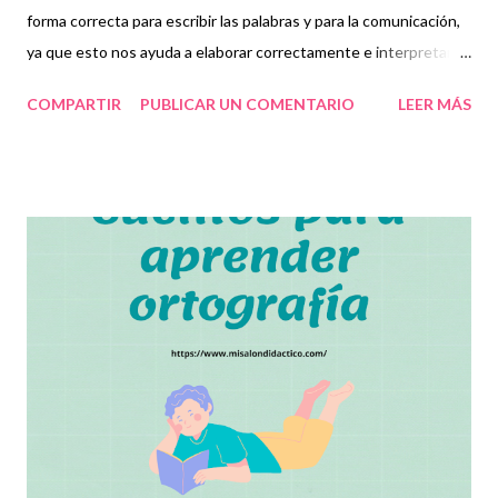
forma correcta para escribir las palabras y para la comunicación,
ya que esto nos ayuda a elaborar correctamente e interpretar
los mensajes y así mismo a corregir errores. Por ello, en esta
COMPARTIR
PUBLICAR UN COMENTARIO
LEER MÁS
ocasión compartimos con ustedes estos increíbles cuentos de
ortografía como una herramienta educativa y de aprendizaje
para que los niños aprendan a comunicarse por escrito de
manera correcta, comprendan e interpreten los mensajes de las
personas y diferencien algunas letras de otras con las que
suelen equivocarse algunas veces. Esperamos que estos
cuentos les sirvan para complementar técnicas y para que el
alumno desarrolle el habla, la lectura y la escritura
correctamente. Agradecemos con gran entusiasmo a los
autores de tan estupendo material, que con la mejor intención
buscan contribuir en las labores educativas de todos los
docentes. Recordamos también que nosotro...