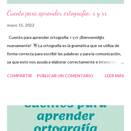
Cuento para aprender ortografía: r y rr
mayo 15, 2022
Cuento para aprender ortografía: r y rr ¡Bienvenid@s
nuevamente! 👋 La ortografía es la gramática que se utiliza de
forma correcta para escribir las palabras y para la comunicación,
ya que esto nos ayuda a elaborar correctamente e interpretar
los mensajes y así mismo a corregir errores. Por ello, en esta
COMPARTIR
PUBLICAR UN COMENTARIO
LEER MÁS
ocasión compartimos con ustedes estos increíbles cuentos de
ortografía como una herramienta educativa y de aprendizaje
para que los niños aprendan a comunicarse por escrito de
manera correcta, comprendan e interpreten los mensajes de las
personas y diferencien algunas letras de otras con las que
suelen equivocarse algunas veces. Esperamos que estos
cuentos les sirvan para complementar técnicas y para que el