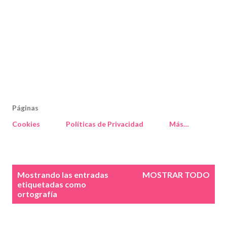
Páginas
Cookies
Políticas de Privacidad
Más…
E
Mostrando las entradas
MOSTRAR TODO
n
etiquetadas como
ortografía
t
r
a