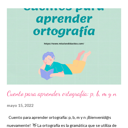
manera correcta, comprendan e interpreten los mensajes de las
personas y diferencien algunas letras de otras con las que
suelen equivocarse algunas veces. Esperamos que estos
cuentos les sirvan para complementar técnicas y para que el
alumno desarrolle el habla, la lectura y la escritura
correctamente. Agradecemos con gran entusiasmo a los
autores de tan estupendo material, que con la mejor intención
buscan contribuir en las labores educativas de todos los
docentes. Recordamos también que ...
Cuento para aprender ortografía: p, b, m y n
mayo 15, 2022
Cuento para aprender ortografía: p, b, m y n ¡Bienvenid@s
nuevamente! 👋 La ortografía es la gramática que se utiliza de