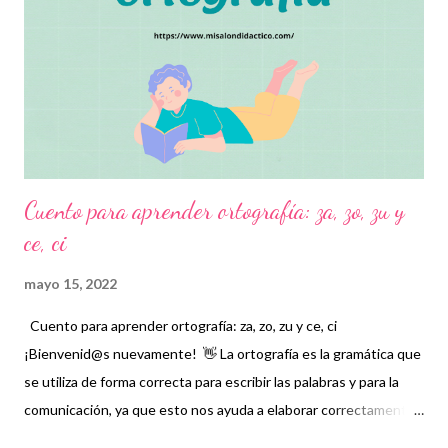
alumno desarrolle el habla, la lectura y la escritura
correctamente. Agradecemos con gran entusiasmo a los
autores de tan estupendo material, que con la mejor intención
buscan contribuir en las labores educativas de todos los
docentes. Recordamos también que nosotros sól...
Cuento para aprender ortografía: za, zo, zu y
ce, ci
mayo 15, 2022
Cuento para aprender ortografía: za, zo, zu y ce, ci
¡Bienvenid@s nuevamente! 👋 La ortografía es la gramática que
se utiliza de forma correcta para escribir las palabras y para la
comunicación, ya que esto nos ayuda a elaborar correctamente
e interpretar los mensajes y así mismo a corregir errores. Por