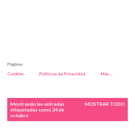
Páginas
Cookies
Políticas de Privacidad
Más…
E
Mostrando las entradas
MOSTRAR TODO
n
etiquetadas como
24 de
octubre
t
r
a