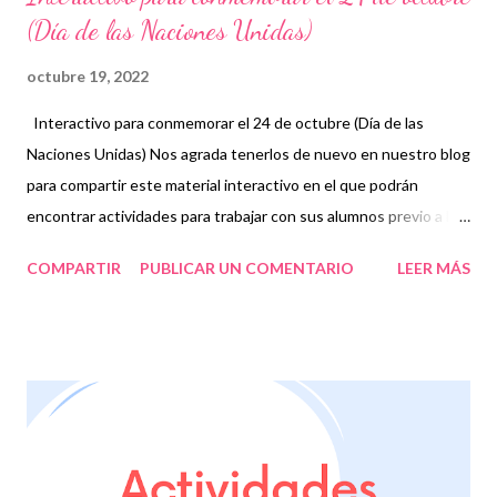
(Día de las Naciones Unidas)
octubre 19, 2022
Interactivo para conmemorar el 24 de octubre (Día de las
Naciones Unidas) Nos agrada tenerlos de nuevo en nuestro blog
para compartir este material interactivo en el que podrán
encontrar actividades para trabajar con sus alumnos previo a la
conmemoración del día oficial de las Naciones Unidas, todo con
COMPARTIR
PUBLICAR UN COMENTARIO
LEER MÁS
el propósito de que los niños conozcan las datos básicos sobre
las Naciones Unidas y los objetivos de dicho organismo que ha
tenido gran importancia alrededor del mundo, Les recordamos
como siempre, que este material se comparte con fines
informativos y educativos para contribuir a realizar sus labores
educativas de manera extraordinaria . 👏 Obtén material en el
siguiente enlace 👇 Interactivo para conmemorar el 24 de
octubre (Día de las Naciones Unidas) ¡Gracias por tu visita! 😉