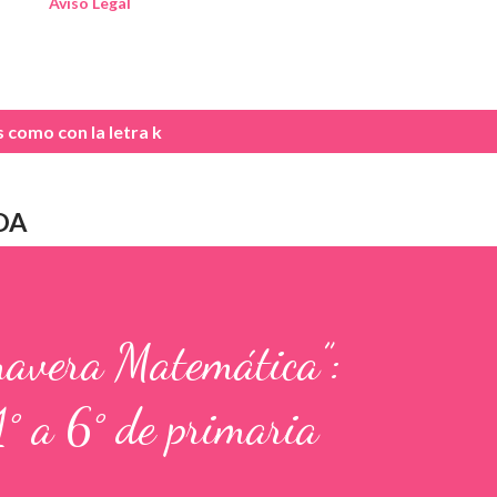
Aviso Legal
as como
con la letra k
DA
mavera Matemática”:
1° a 6° de primaria