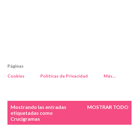
Páginas
Cookies
Políticas de Privacidad
Más…
E
Mostrando las entradas
MOSTRAR TODO
n
etiquetadas como
Crucigramas
t
r
a