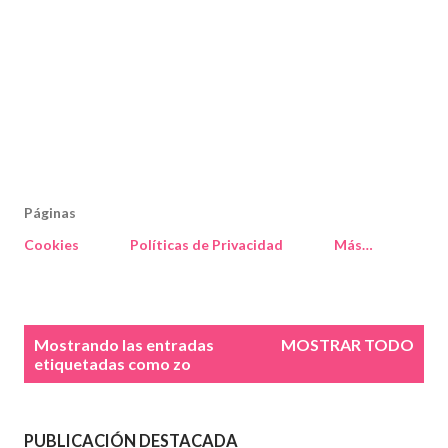
Páginas
Cookies
Políticas de Privacidad
Más…
E
Mostrando las entradas
MOSTRAR TODO
n
etiquetadas como
zo
t
r
a
PUBLICACIÓN DESTACADA