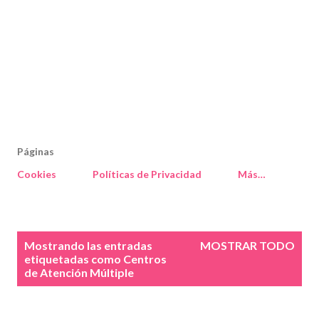
Páginas
Cookies
Políticas de Privacidad
Más…
E
Mostrando las entradas
MOSTRAR TODO
n
etiquetadas como
Centros
de Atención Múltiple
t
r
a