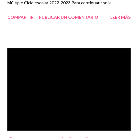
Múltiple Ciclo escolar 2022-2023 Para continuar con la
construcción del programa analítico, en esta Séptima Sesión
COMPARTIR
PUBLICAR UN COMENTARIO
LEER MÁS
Ordinaria vamos a profundizar sobre el Campo formativo De lo
Humano y lo Comunitario, su descripción y finalidades, así como
las especificidades, los contenidos y los procesos de desarrollo
de aprendizaje para la Fase que corresponda. El presente
documento está organizado en dos apartados. En primer lugar,
se recupera la programación de las siguientes sesiones de
Consejo Técnico Escolar y Taller Intensivo de Formación
Continua para Docentes del presente ciclo escolar, con el fin de
recordar la ruta definida para avanzar en la construcción del
programa analítico. En segundo término, se presentan las
orientaciones para desarrollar la Séptima Sesión Ordinaria del
Consejo Técnico Esc...