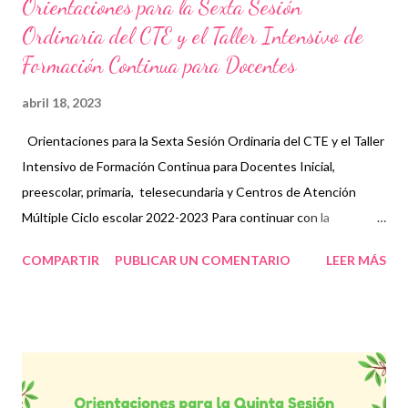
Orientaciones para la Sexta Sesión
Ordinaria del CTE y el Taller Intensivo de
Formación Continua para Docentes
abril 18, 2023
Orientaciones para la Sexta Sesión Ordinaria del CTE y el Taller
Intensivo de Formación Continua para Docentes Inicial,
preescolar, primaria, telesecundaria y Centros de Atención
Múltiple Ciclo escolar 2022-2023 Para continuar con la
construcción del programa analítico, en esta Sexta Sesión
COMPARTIR
PUBLICAR UN COMENTARIO
LEER MÁS
Ordinaria vamos a profundizar sobre el Campo formativo Ética,
Naturaleza y Sociedades, su descripción y finalidades, así como
las especificidades, los contenidos y los procesos de desarrollo
de aprendizaje para la Fase que corresponda. De acuerdo con la
estructura ya definida en las orientaciones previas, el presente
documento está organizado en dos apartados. En primer lugar,