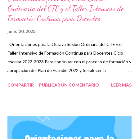
Ordinaria del CTE y el Taller Intensivo de
Formación Continua para Docentes
junio 20, 2023
Orientaciones para la Octava Sesión Ordinaria del CTE y el
Taller Intensivo de Formación Continua para Docentes Ciclo
escolar 2022-2023 Para continuar con el proceso de formación y
apropiación del Plan de Estudio 2022 y fortalecer la
construcción del programa analítico, en esta Octava Sesión
COMPARTIR
PUBLICAR UN COMENTARIO
LEER MÁS
Ordinaria, como quedó establecido en la programación de
sesiones anteriores, vamos a profundizar en la evaluación
formativa y la acreditación para la educación básica. La
evaluación formativa es un proceso presente en todas las Fases
y Campos formativos, por lo que estas orientaciones son
generales y están dirigidas a todas las escuelas de educación