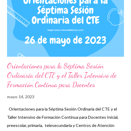
básica. Obtén archivo a continuación 👇 Orientaciones para la
Octava Sesión Ordinaria del CTE ¡G racias por tu visita! 😉
Publicamos diariamente. No olvides compartir nuestra página y
unirte a nuestro grupo para más contenido educativo. 👉 Grupo
de Facebook Además, puedes unirte a Grupos de WhatsApp y
seguir a Salón didác...
Orientaciones para la Séptima Sesión
Ordinaria del CTE y el Taller Intensivo de
Formación Continua para Docentes
mayo 14, 2023
Orientaciones para la Séptima Sesión Ordinaria del CTE y el
Taller Intensivo de Formación Continua para Docentes Inicial,
preescolar, primaria, telesecundaria y Centros de Atención