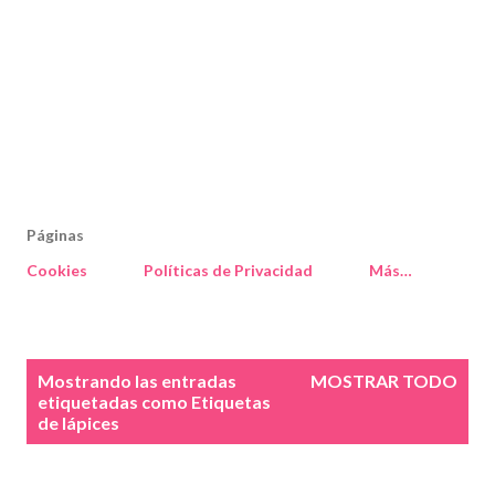
Páginas
Cookies
Políticas de Privacidad
Más…
E
Mostrando las entradas
MOSTRAR TODO
n
etiquetadas como
Etiquetas
de lápices
t
r
a