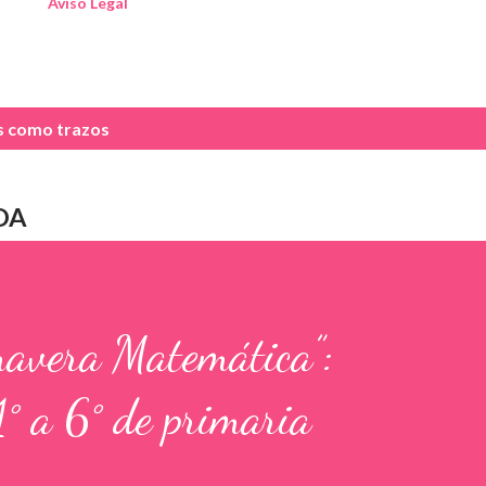
Aviso Legal
as como
trazos
DA
mavera Matemática”:
1° a 6° de primaria