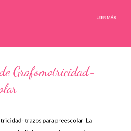
LEER MÁS
 de Grafomotricidad-
olar
ricidad- trazos para preescolar La