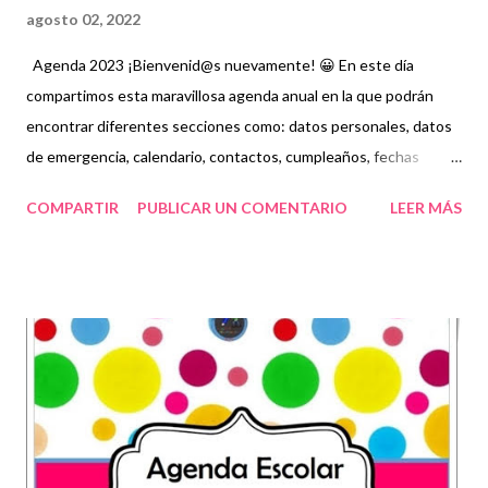
agosto 02, 2022
Agenda 2023 ¡Bienvenid@s nuevamente! 😀 En este día
compartimos esta maravillosa agenda anual en la que podrán
encontrar diferentes secciones como: datos personales, datos
de emergencia, calendario, contactos, cumpleaños, fechas
importantes, organizador diario, planificación semanal, etc. Todo
COMPARTIR
PUBLICAR UN COMENTARIO
LEER MÁS
ello servirá para que puedan organizar las actividades que
llevarán a cabo durante todo el año. De nueva cuenta damos los
créditos correspondientes a los autores que realizaron con gran
dedicación esta maravillosa agenda, recordando que en nuestro
blog únicamente la compartimos con fines informativos y
educativos. Obtén agenda completa 👇 Agenda 2023 ¡Gracias
por tu visita! 😉 Publicamos diariamente. No olvides compartir
nuestra página y unirte a nuestro grupo para más contenido
educativo 👉 Grupo de Facebook Además, puedes unirte a