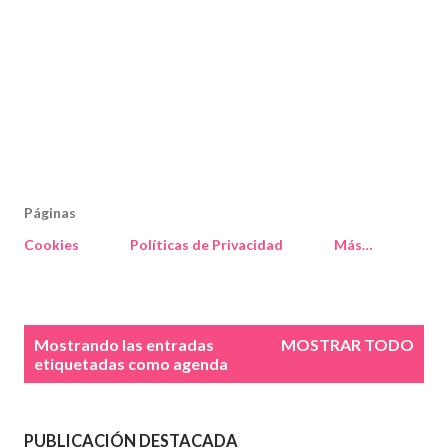
Páginas
Cookies
Políticas de Privacidad
Más…
E
Mostrando las entradas
MOSTRAR TODO
n
etiquetadas como
agenda
t
r
a
PUBLICACIÓN DESTACADA