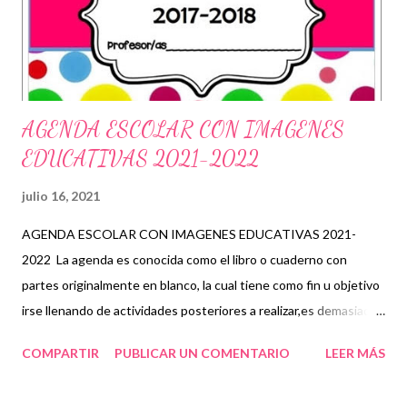
Grupos de WhatsApp y seguir a Salón didáctico donde se
comparte gran variedad de material didáctico. Tambi...
AGENDA ESCOLAR CON IMAGENES
EDUCATIVAS 2021-2022
julio 16, 2021
AGENDA ESCOLAR CON IMAGENES EDUCATIVAS 2021-
2022 La agenda es conocida como el libro o cuaderno con
partes originalmente en blanco, la cual tiene como fin u objetivo
irse llenando de actividades posteriores a realizar,es demasiado
ayuda ya que en ella podemos ordenar y organizar nuestras
COMPARTIR
PUBLICAR UN COMENTARIO
LEER MÁS
actividades o eventos que pretendemos llevar acabo pre sitos
en cierto tiempo de algún trabajo escuela,en fin cualquier