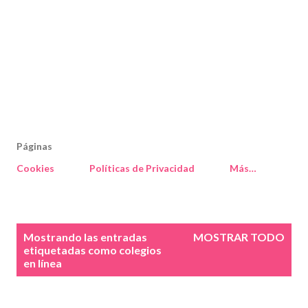
Páginas
Cookies
Políticas de Privacidad
Más…
E
Mostrando las entradas
MOSTRAR TODO
n
etiquetadas como
colegios
en línea
t
r
a