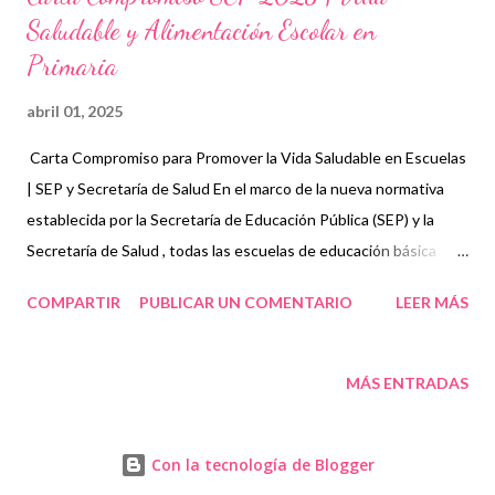
Saludable y Alimentación Escolar en
Primaria
abril 01, 2025
Carta Compromiso para Promover la Vida Saludable en Escuelas
| SEP y Secretaría de Salud En el marco de la nueva normativa
establecida por la Secretaría de Educación Pública (SEP) y la
Secretaría de Salud , todas las escuelas de educación básica
deberán implementar una Carta Compromiso dirigida a padres y
COMPARTIR
PUBLICAR UN COMENTARIO
LEER MÁS
tutores para garantizar la promoción de hábitos alimenticios
saludables en los estudiantes. Esta medida será de carácter
obligatorio y entrará en vigor a partir del 29 de marzo de 2025 ,
MÁS ENTRADAS
impactando directamente en el desarrollo integral de nuestros
alumnos. ¿Qué es la Carta Compromiso SEP? La Carta
Con la tecnología de Blogger
Compromiso de Vida Saludable es un documento oficial que