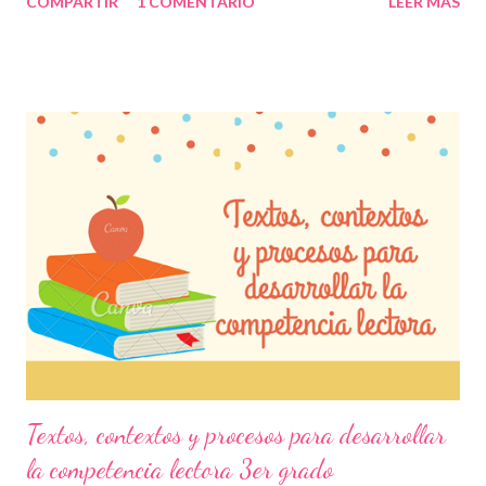
COMPARTIR
1 COMENTARIO
LEER MÁS
aprendizaje que, en conjunto, conforman la competencia
lectora. En determinadas ocasiones los pequeños se enfocan
en leer únicamente rápido y dejan de lado lo que les quiere dar a
entender los textos, cuentos o el material en general que se les
proporciona, es decir, sólo leen por leer pero a veces no
comprenden lo que están leyendo. Comprender lo que los niños
leen es indispensable, no sólo por cumplir con una materia, sino
porque reconocen situaciones que se presentan en diferentes
escenarios y de este modo, ellos mismos pueden emitir una
opinión que es muy importante para su desempeño académico.
Por tal motivo, consideramos que este material es indispensable
para todas l...
Textos, contextos y procesos para desarrollar
la competencia lectora 3er grado