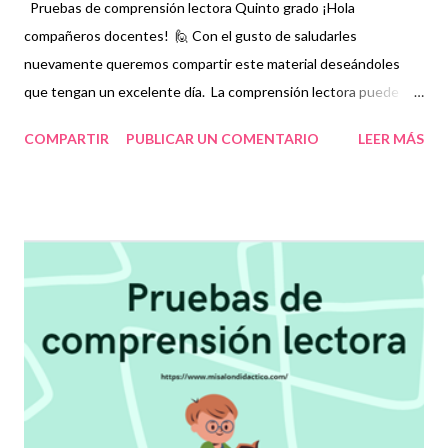
Pruebas de comprensión lectora Quinto grado ¡Hola
compañeros docentes! 🙋 Con el gusto de saludarles
nuevamente queremos compartir este material deseándoles
que tengan un excelente día. La comprensión lectora puede
definirse como la destreza que deben tener las personas para
COMPARTIR
PUBLICAR UN COMENTARIO
LEER MÁS
interpretar un texto. No basta sólo con entender el significado
de las palabras que se están leyendo sino también poder darle
sentido global al material que se desea interpretar. Para los
niños, fomentar el hábito de la lectura, además de mejorar su
fluidez, también les permitirá comprender adecuadamente lo
que leen y, si es el caso, emitir una opinión razonable mediante la
formulación de argumentos, que en un futuro, les ayudará a
expresarse de la mejor manera en diversas situaciones.
Agradecemos enormemente a los autores de este grandioso
material recordando que nosotros sólo lo compartimos con fines
informativos y educativos. 👏 Descarga 👇 Pruebas de