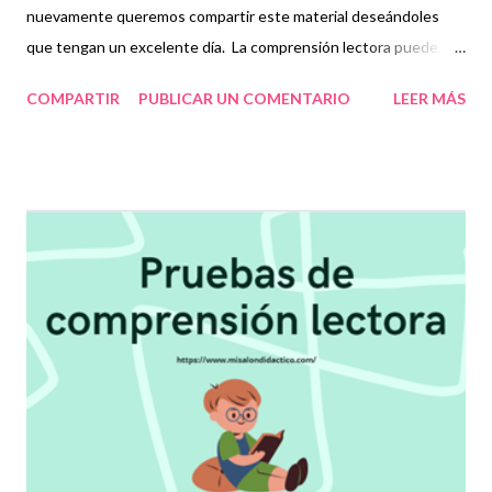
nuevamente queremos compartir este material deseándoles
que tengan un excelente día. La comprensión lectora puede
definirse como la destreza que deben tener las personas para
COMPARTIR
PUBLICAR UN COMENTARIO
LEER MÁS
interpretar un texto. No basta sólo con entender el significado
de las palabras que se están leyendo sino también poder darle
sentido global al material que se desea interpretar. Para los
niños, fomentar el hábito de la lectura, además de mejorar su
fluidez, también les permitirá comprender adecuadamente lo
que leen y, si es el caso, emitir una opinión razonable mediante la
formulación de argumentos, que en un futuro, les ayudará a
expresarse de la mejor manera en diversas situaciones.
Agradecemos enormemente a los autores de este grandioso
material recordando que nosotros sólo lo compartimos con fines
informativos y educativos. 👏 Descarga 👇 Pruebas de
comprensión lectora 2° grado ¡G...