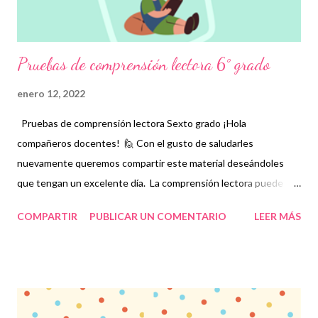
comprensión lectora 5° grado ¡Gr...
Pruebas de comprensión lectora 6° grado
enero 12, 2022
Pruebas de comprensión lectora Sexto grado ¡Hola
compañeros docentes! 🙋 Con el gusto de saludarles
nuevamente queremos compartir este material deseándoles
que tengan un excelente día. La comprensión lectora puede
definirse como la destreza que deben tener las personas para
COMPARTIR
PUBLICAR UN COMENTARIO
LEER MÁS
interpretar un texto. No basta sólo con entender el significado
de las palabras que se están leyendo sino también poder darle
sentido global al material que se desea interpretar. Para los
niños, fomentar el hábito de la lectura, además de mejorar su
fluidez, también les permitirá comprender adecuadamente lo