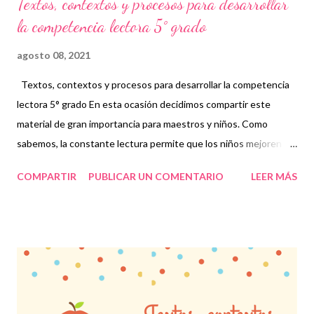
Textos, contextos y procesos para desarrollar
la competencia lectora 5° grado
agosto 08, 2021
Textos, contextos y procesos para desarrollar la competencia
lectora 5° grado En esta ocasión decidimos compartir este
material de gran importancia para maestros y niños. Como
sabemos, la constante lectura permite que los niños mejoren su
fluidez y evalúen diferentes situaciones basadas en su
COMPARTIR
PUBLICAR UN COMENTARIO
LEER MÁS
aprendizaje que, en conjunto, conforman la competencia
lectora. En determinadas ocasiones los pequeños se enfocan
en leer únicamente rápido y dejan de lado lo que les quiere dar a
entender los textos, cuentos o el material en general que se les
proporciona, es decir, sólo leen por leer pero a veces no
comprenden lo que están leyendo. Comprender lo que los niños
leen es indispensable, no sólo por cumplir con una materia, sino