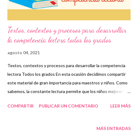
para todas ...
Textos, contextos y procesos para desarrollar
la competencia lectora todos los grados
agosto 04, 2021
Textos, contextos y procesos para desarrollar la competencia
lectora Todos los grados En esta ocasión decidimos compartir
este material de gran importancia para maestros y niños. Como
sabemos, la constante lectura permite que los niños mejoren su
fluidez y evalúen diferentes situaciones basadas en su
COMPARTIR
PUBLICAR UN COMENTARIO
LEER MÁS
aprendizaje que, en conjunto, conforman la competencia
lectora. En determinadas ocasiones los pequeños se enfocan
en leer únicamente rápido y dejan de lado lo que les quiere dar a
MÁS ENTRADAS
entender los textos, cuentos o el material en general que se les