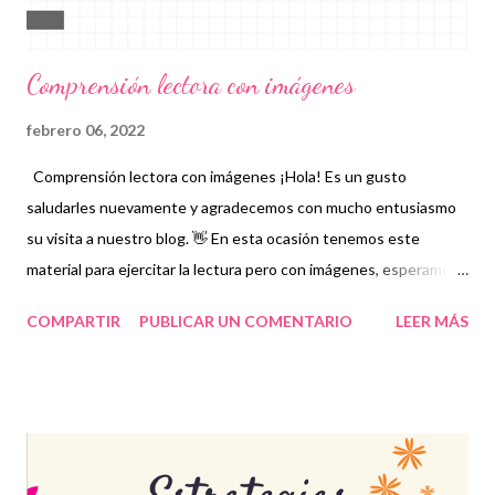
Comprensión lectora con imágenes
febrero 06, 2022
Comprensión lectora con imágenes ¡Hola! Es un gusto
saludarles nuevamente y agradecemos con mucho entusiasmo
su visita a nuestro blog. 👋 En esta ocasión tenemos este
material para ejercitar la lectura pero con imágenes, esperamos
que al agregar elementos visuales los niños tengan mayor
COMPARTIR
PUBLICAR UN COMENTARIO
LEER MÁS
entusiasmo por mejorar su comprensión, velocidad y fluidez. Les
recordamos que nosotros compartimos este material con fines
informativos y educativos en nuestra labor como agentes de la
educación. 👏 Descarga en el siguiente enlace 👇 Comprensión
lectora con imágenes ¡ Gracias por tu visita! 😉 Publicamos
diariamente. No olvides compartir nuestra página y unirte a