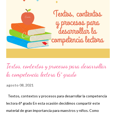
que leen y, si es el caso, emitir una opinión razonable mediante la
formulación de argumentos, que en un futuro, les ayudará a
expresarse de la mejor manera en diversas situaciones.
Agradecemos enormemente a los autores de este grandioso
material recordando que nosotros sólo lo compartimos con fines
informativos y educativos. 👏 Descarga 👇 Pruebas de
comprensión lectora 6° grado ¡Gra...
Textos, contextos y procesos para desarrollar
la competencia lectora 6° grado
agosto 08, 2021
Textos, contextos y procesos para desarrollar la competencia
lectora 6° grado En esta ocasión decidimos compartir este
material de gran importancia para maestros y niños. Como