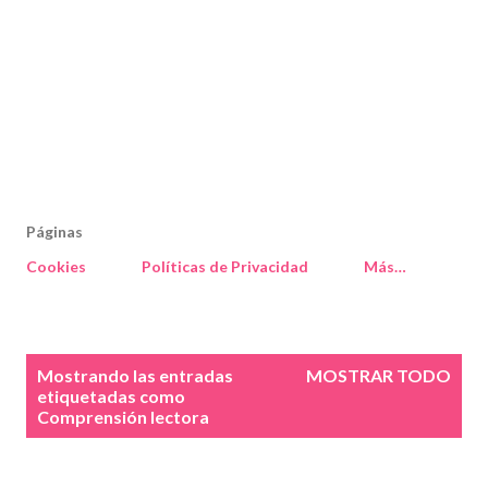
Páginas
Cookies
Políticas de Privacidad
Más…
E
Mostrando las entradas
MOSTRAR TODO
n
etiquetadas como
Comprensión lectora
t
r
a