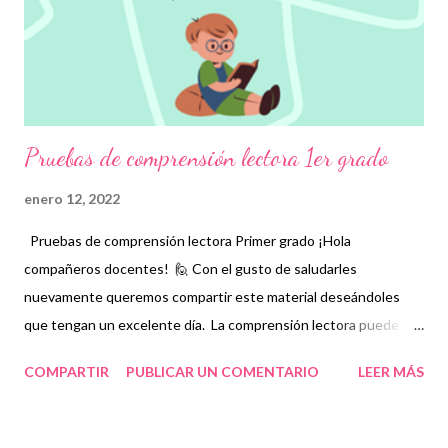
material recordando que nosotros sólo lo compartimos con fines
informativos y educativos. 👏 Visita los siguientes enlaces de
acuerdo al grado q...
Pruebas de comprensión lectora 1er grado
enero 12, 2022
Pruebas de comprensión lectora Primer grado ¡Hola
compañeros docentes! 🙋 Con el gusto de saludarles
nuevamente queremos compartir este material deseándoles
que tengan un excelente día. La comprensión lectora puede
definirse como la destreza que deben tener las personas para
COMPARTIR
PUBLICAR UN COMENTARIO
LEER MÁS
interpretar un texto. No basta sólo con entender el significado
de las palabras que se están leyendo sino también poder darle
sentido global al material que se desea interpretar. Para los