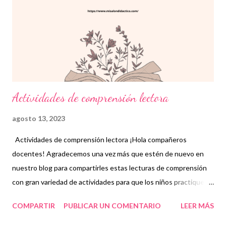
asignaturas requieren la capacidad de leer y comprender textos
de diversa índole. Un estudiante con dificultades en
comprensión lectora se verá limitado en su capacidad para
aprender y desenvolverse en el cu...
Actividades de comprensión lectora
agosto 13, 2023
Actividades de comprensión lectora ¡Hola compañeros
docentes! Agradecemos una vez más que estén de nuevo en
nuestro blog para compartirles estas lecturas de comprensión
con gran variedad de actividades para que los niños practiquen.
👦👧 La comprensión lectora puede definirse como la destreza
COMPARTIR
PUBLICAR UN COMENTARIO
LEER MÁS
que deben tener las personas para interpretar un texto. No
basta sólo con entender el significado de las palabras que se