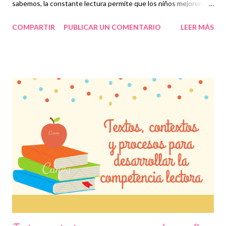
sabemos, la constante lectura permite que los niños mejoren su
fluidez y evalúen diferentes situaciones basadas en su
COMPARTIR
PUBLICAR UN COMENTARIO
LEER MÁS
aprendizaje que, en conjunto, conforman la competencia
lectora. En determinadas ocasiones los pequeños se enfocan
en leer únicamente rápido y dejan de lado lo que les quiere dar a
entender los textos, cuentos o el material en general que se les
proporciona, es decir, sólo leen por leer pero a veces no
comprenden lo que están leyendo. Comprender lo que los niños
leen es indispensable, no sólo por cumplir con una materia, sino
porque reconocen situaciones que se presentan en diferentes
escenarios y de este modo, ellos mismos pueden emitir una
opinión que es muy importante para su desempeño académico.
Por tal motivo, consideramos que este material es indispensable
para todas l...