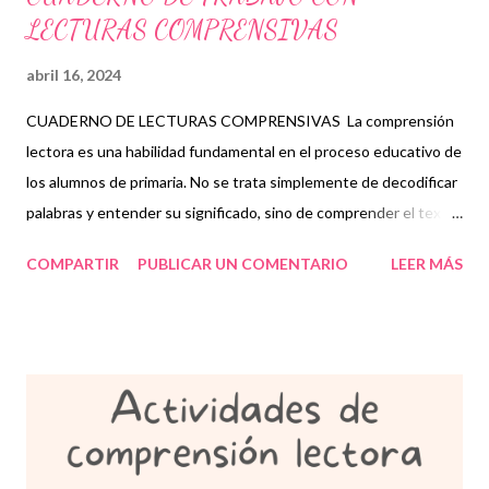
LECTURAS COMPRENSIVAS
abril 16, 2024
CUADERNO DE LECTURAS COMPRENSIVAS La comprensión
lectora es una habilidad fundamental en el proceso educativo de
los alumnos de primaria. No se trata simplemente de decodificar
palabras y entender su significado, sino de comprender el texto
en su totalidad, interpretar su contenido y extraer conclusiones
COMPARTIR
PUBLICAR UN COMENTARIO
LEER MÁS
relevantes. Es un proceso cognitivo complejo que involucra
diversas habilidades, como la decodificación, la inferencia, la
predicción y la síntesis. Por tanto, mejorar la comprensión
lectora en los alumnos de primaria es crucial para su desarrollo
académico y personal. En primer lugar, una sólida comprensión
lectora es la base para el éxito en todas las áreas del
conocimiento. Desde las matemáticas hasta las ciencias
sociales, pasando por la literatura y la historia, todas las