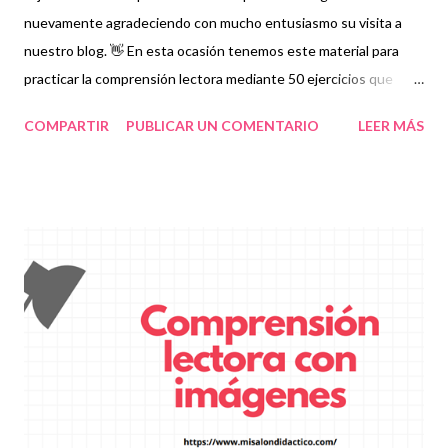
nuevamente agradeciendo con mucho entusiasmo su visita a
nuestro blog. 👋 En esta ocasión tenemos este material para
practicar la comprensión lectora mediante 50 ejercicios que
facilitarán su nivel de aprendizaje sobre este tema importante
COMPARTIR
PUBLICAR UN COMENTARIO
LEER MÁS
en la educación básica. Les recordamos que nosotros
compartimos este material con fines informativos y educativos
en nuestra labor como agentes de la educación. 👏 Descarga en
el siguiente enlace 👇 Ejercicios de comprensión lectora ¡
Gracias por tu visita! 😉 Publicamos diariamente. No olvides
compartir nuestra página y unirte a nuestro grupo para más
contenido educativo 👉 Grupo de Facebook Además, puedes
unirte a Grupos de WhatsApp y seguir a Salón didáctico
donde se comparte gran variedad de material didáctico.
También te puede interesar: Cuadernillo de caligrafía y
grafomotricidad Comprensión lectora con imágenes Blog...