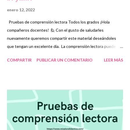
enero 12, 2022
Pruebas de comprensión lectora Todos los grados ¡Hola
compañeros docentes! 🙋 Con el gusto de saludarles
nuevamente queremos compartir este material deseándoles
que tengan un excelente día. La comprensión lectora puede
definirse como la destreza que deben tener las personas para
COMPARTIR
PUBLICAR UN COMENTARIO
LEER MÁS
interpretar un texto. No basta sólo con entender el significado
de las palabras que se están leyendo sino también poder darle
sentido global al material que se desea interpretar. Para los
niños, fomentar el hábito de la lectura, además de mejorar su
fluidez, también les permitirá comprender adecuadamente lo
que leen y, si es el caso, emitir una opinión razonable mediante la
formulación de argumentos, que en un futuro, les ayudará a
expresarse de la mejor manera en diversas situaciones.
Agradecemos enormemente a los autores de este grandioso