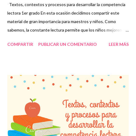
Textos, contextos y procesos para desarrollar la competencia
lectora 1er grado En esta ocasión decidimos compartir este
material de gran importancia para maestros y niños. Como
sabemos, la constante lectura permite que los niños mejoren su
fluidez y evalúen diferentes situaciones basadas en su
COMPARTIR
PUBLICAR UN COMENTARIO
LEER MÁS
aprendizaje que, en conjunto, conforman la competencia
lectora. En determinadas ocasiones los pequeños se enfocan
en leer únicamente rápido y dejan de lado lo que les quiere dar a
entender los textos, cuentos o el material en general que se les
proporciona, es decir, sólo leen por leer pero a veces no
comprenden lo que están leyendo. Comprender lo que los niños
leen es indispensable, no sólo por cumplir con una materia, sino
porque reconocen situaciones que se presentan en diferentes
escenarios y de este modo, ellos mismos pueden emitir una
opinión que es muy importante para su desempeño académico.
Por tal motivo, consideramos que este material es indispensable