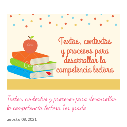
en leer únicamente rápido y dejan de lado lo que les quiere dar a
entender los textos, cuentos o el material en general que se les
proporciona, es decir, sólo leen por leer pero a veces no
comprenden lo que están leyendo. Comprender lo que los niños
leen es indispensable, no sólo por cumplir con una materia, sino
porque reconocen situaciones que se presentan en diferentes
escenarios y de este modo, ellos mismos pueden emitir una
opinión que es muy importante para su desempeño académico.
Por tal motivo, consideramos que este material es indispensable
para t...
Textos, contextos y procesos para desarrollar
la competencia lectora 1er grado
agosto 08, 2021