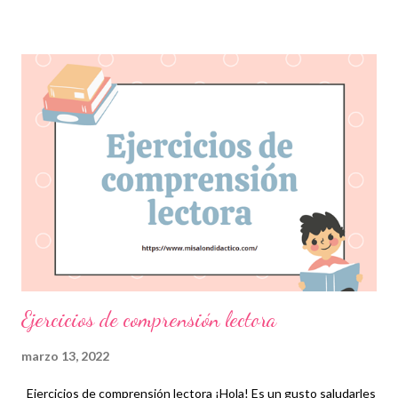
están leyendo sino también poder darle sentido global al
material que se desea interpretar. Para los niños, fomentar el
hábito de la lectura, además de mejorar su fluidez, también les
permitirá comprender adecuadamente lo que leen y, si es el
caso, emitir una opinión razonable mediante la formulación de
argumentos, que en un futuro, les ayudará a expresarse de la
mejor manera en diversas situaciones. Nuestra mayor gratitud a
los autores de este magnífico material, recordando que
nosotros sólo lo compartimos de manera gratuita con fines
informativos y educa...
Ejercicios de comprensión lectora
marzo 13, 2022
Ejercicios de comprensión lectora ¡Hola! Es un gusto saludarles