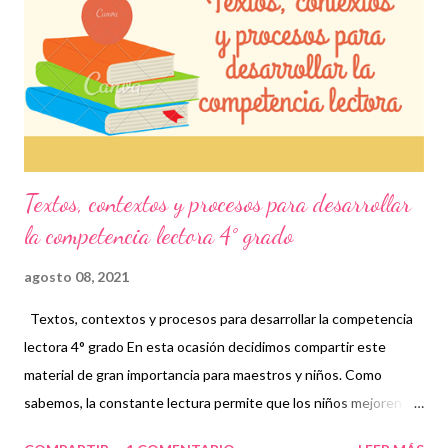
porque reconocen situaciones que se presentan en diferentes
escenarios y de este modo, ellos mismos pueden emitir una
opinión que es muy importante para su desempeño académico.
Por tal motivo, consideramos que este material es indispensable
para todas l...
Textos, contextos y procesos para desarrollar
la competencia lectora 4° grado
agosto 08, 2021
Textos, contextos y procesos para desarrollar la competencia
lectora 4° grado En esta ocasión decidimos compartir este
material de gran importancia para maestros y niños. Como
sabemos, la constante lectura permite que los niños mejoren su
fluidez y evalúen diferentes situaciones basadas en su