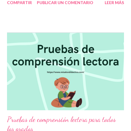
COMPARTIR
PUBLICAR UN COMENTARIO
LEER MÁS
compartimos de manera gratuita con fines informativos y
educativos en nuestra labor como agentes de la educación. 👏
Descarga en el siguiente link 👇 Estrategias de lectura de
comprensión ¡Gracias por tu visita! 😉 Publicamos diariamente.
No olvides compartir nuestra página y unirte a nuestro grupo
para más contenido educativo 👉 Grupo de Facebook Además,
puedes unirte a Grupos de WhatsApp y seguir a Salón
didáctico donde se comparte gran variedad de material
didáctico. También te puede interesar: Ruleta de compras
Ruleta de actividades dinámicas Blog Salón didáctico
Pruebas de comprensión lectora para todos
los grados