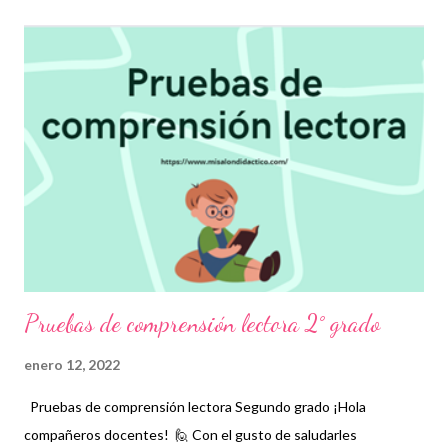
niños, fomentar el hábito de la lectura, además de mejorar su
fluidez, también les permitirá comprender adecuadamente lo
que leen y, si es el caso, emitir una opinión razonable mediante la
formulación de argumentos, que en un futuro, les ayudará a
expresarse de la mejor manera en diversas situaciones.
Agradecemos enormemente a los autores de este grandioso
material recordando que nosotros sólo lo compartimos con fines
informativos y educativos. 👏 Descarga 👇 Pruebas de
comprensión lectora 1er grado ¡G...
Pruebas de comprensión lectora 2° grado
enero 12, 2022
Pruebas de comprensión lectora Segundo grado ¡Hola
compañeros docentes! 🙋 Con el gusto de saludarles