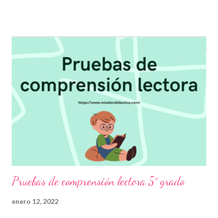
de las palabras que se están leyendo sino también poder darle
sentido global al material que se desea interpretar. Para los
niños, fomentar el hábito de la lectura, además de mejorar su
fluidez, también les permitirá comprender adecuadamente lo
que leen y, si es el caso, emitir una opinión razonable mediante la
formulación de argumentos, que en un futuro, les ayudará a
expresarse de la mejor manera en diversas situaciones.
Agradecemos enormemente a los autores de este grandioso
material recordando que nosotros sólo lo compartimos con fines
informativos y educativos. 👏 Descarga 👇 Pruebas de
comprensión lectora 4° grado ¡Gr...
Pruebas de comprensión lectora 5° grado
enero 12, 2022