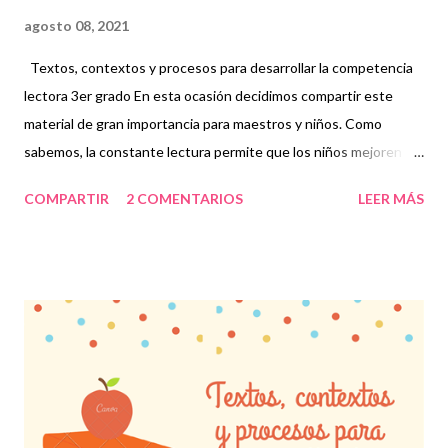
agosto 08, 2021
Textos, contextos y procesos para desarrollar la competencia
lectora 3er grado En esta ocasión decidimos compartir este
material de gran importancia para maestros y niños. Como
sabemos, la constante lectura permite que los niños mejoren su
fluidez y evalúen diferentes situaciones basadas en su
COMPARTIR
2 COMENTARIOS
LEER MÁS
aprendizaje que, en conjunto, conforman la competencia
lectora. En determinadas ocasiones los pequeños se enfocan
en leer únicamente rápido y dejan de lado lo que les quiere dar a
entender los textos, cuentos o el material en general que se les
proporciona, es decir, sólo leen por leer pero a veces no
comprenden lo que están leyendo. Comprender lo que los niños
leen es indispensable, no sólo por cumplir con una materia, sino
porque reconocen situaciones que se presentan en diferentes
escenarios y de este modo, ellos mismos pueden emitir una