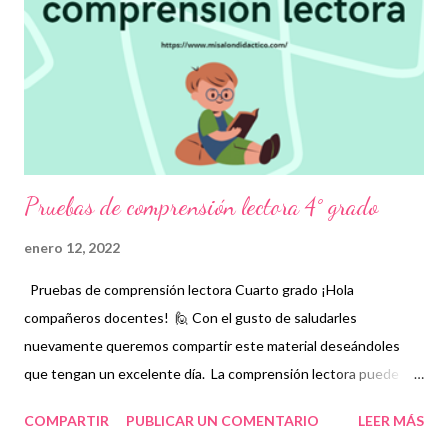
expresarse de la mejor manera en diversas situaciones.
Agradecemos enormemente a los autores de este grandioso
material recordando que nosotros sólo lo compartimos con fines
informativos y educativos. 👏 Descarga 👇 Pruebas de
comprensión lectora 3er grado ¡G...
Pruebas de comprensión lectora 4° grado
enero 12, 2022
Pruebas de comprensión lectora Cuarto grado ¡Hola
compañeros docentes! 🙋 Con el gusto de saludarles
nuevamente queremos compartir este material deseándoles
que tengan un excelente día. La comprensión lectora puede
definirse como la destreza que deben tener las personas para
COMPARTIR
PUBLICAR UN COMENTARIO
LEER MÁS
interpretar un texto. No basta sólo con entender el significado