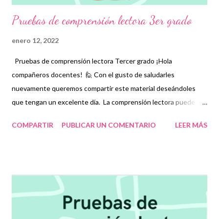
Pruebas de comprensión lectora 3er grado
enero 12, 2022
Pruebas de comprensión lectora Tercer grado ¡Hola
compañeros docentes! 🙋 Con el gusto de saludarles
nuevamente queremos compartir este material deseándoles
que tengan un excelente día. La comprensión lectora puede
definirse como la destreza que deben tener las personas para
COMPARTIR
PUBLICAR UN COMENTARIO
LEER MÁS
interpretar un texto. No basta sólo con entender el significado
de las palabras que se están leyendo sino también poder darle
sentido global al material que se desea interpretar. Para los
niños, fomentar el hábito de la lectura, además de mejorar su
fluidez, también les permitirá comprender adecuadamente lo
que leen y, si es el caso, emitir una opinión razonable mediante la
formulación de argumentos, que en un futuro, les ayudará a