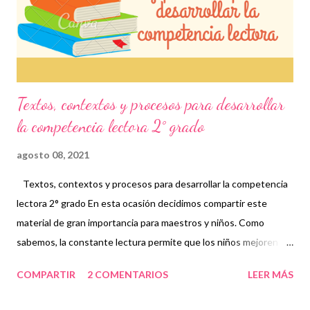
opinión que es muy importante para su desempeño académico.
Por tal motivo, consideramos que este material es indispensable
para todas ...
Textos, contextos y procesos para desarrollar
la competencia lectora 2° grado
agosto 08, 2021
Textos, contextos y procesos para desarrollar la competencia
lectora 2° grado En esta ocasión decidimos compartir este
material de gran importancia para maestros y niños. Como
sabemos, la constante lectura permite que los niños mejoren su
fluidez y evalúen diferentes situaciones basadas en su
COMPARTIR
2 COMENTARIOS
LEER MÁS
aprendizaje que, en conjunto, conforman la competencia
lectora. En determinadas ocasiones los pequeños se enfocan