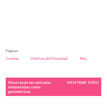
Páginas
Cookies
Políticas de Privacidad
Más…
E
Mostrando las entradas
MOSTRAR TODO
n
etiquetadas como
geométricas
t
r
a