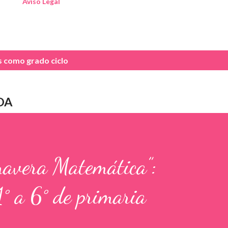
Aviso Legal
as como
grado ciclo
DA
mavera Matemática”:
1° a 6° de primaria