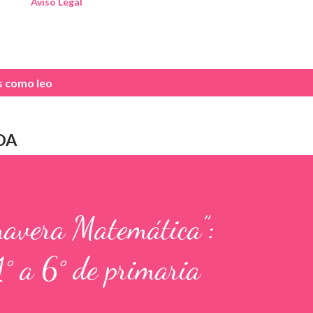
Aviso Legal
as como
leo
DA
mavera Matemática”:
1° a 6° de primaria