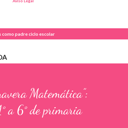
Aviso Legal
as como
padre ciclo escolar
DA
mavera Matemática”:
1° a 6° de primaria