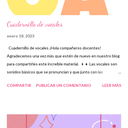
para más contenido educativo...
Cuadernillo de vocales
enero 18, 2023
Cuadernillo de vocales ¡Hola compañeros docentes!
Agradecemos una vez más que estén de nuevo en nuestro blog
para compartirles este increíble material. 👦👧 Las vocales son
sonidos básicos que se pronuncian y que junto con las
consonantes forman palabras por ello, las vocales se encuentran
COMPARTIR
PUBLICAR UN COMENTARIO
LEER MÁS
en todas las palabras habidas y por haber. Esta son uno de los
aprendizajes básicos de los niños desde su edad temprana y es
indispensable que las practiquen para no olvidarlas. Nuestra
mayor gratitud a los autores de este magnífico material,
recordando que nosotros sólo lo compartimos de manera
gratuita con fines informativos y educativos.👏 Obtén