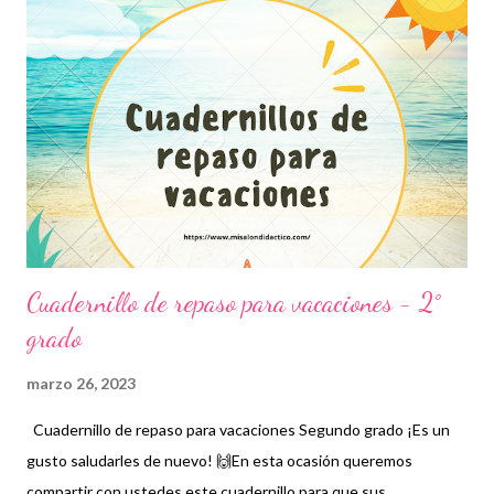
que, en ocasiones, al estar varios días sin hacer tareas o trabajos
los niños suelen olvidar algunas cuestiones. Es importante
mencionar que en el repaso se recomienda incluir aquellos
temas que observen como de mayor complejidad pues es en
donde se debe prestar más atención tanto por parte de
docentes como por parte de alumnos. Por tanto, en un repaso
no es necesario incluir todas las asignat...
Cuadernillo de repaso para vacaciones - 2°
grado
marzo 26, 2023
Cuadernillo de repaso para vacaciones Segundo grado ¡Es un
gusto saludarles de nuevo! 🙌En esta ocasión queremos
compartir con ustedes este cuadernillo para que sus