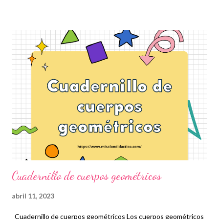
perfil de egreso, en los contenidos de los programas de estudio
y su relación con los ejes articuladores en sus respectivos
campos de formación, así como el establecimiento de las
actividades de enseñanza y aprendizaje que, en esta propuesta,
recaen en la autonomía curricular y profesional de las maestras y
los maestros, en el marco de las condiciones que establece la
comunidad urbana o rural en la que estén establecidas las
escuelas. Agradecemos a los autores que con mucha dedicación
y esfuerzo elaboraron este análisis sobre el nuevo plan de
estudios. Por ello, para contr...
Cuadernillo de cuerpos geométricos
abril 11, 2023
Cuadernillo de cuerpos geométricos Los cuerpos geométricos