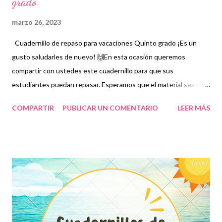
grado
marzo 26, 2023
Cuadernillo de repaso para vacaciones Quinto grado ¡Es un
gusto saludarles de nuevo! 🙌En esta ocasión queremos
compartir con ustedes este cuadernillo para que sus
estudiantes puedan repasar. Esperamos que el material sea de
gran utilidad para ustedes. Los cuadernillos de repaso
COMPARTIR
PUBLICAR UN COMENTARIO
LEER MÁS
representan una opción más para fortalecer los aprendizajes de
nuestros alumnos pues mediante estos se establecen
aprendizajes fundamentales con los que deberán contar en su
educación básica. Por ello, es importante brindar este tipo de
herramientas para no olvidar lo estudiado en las clases dado
que, en ocasiones, al estar varios días sin hacer tareas o trabajos
los niños suelen olvidar algunas cuestiones. Es importante
mencionar que en el repaso se recomienda incluir aquellos