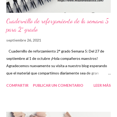
Cuadernillo de reforzamiento de la semana 5
para 2° grado
septiembre 26, 2021
Cuadernillo de reforzamiento 2° grado Semana 5: Del 27 de
septiembre al 1 de octubre ¡Hola compañeros maestros!
Agradecemos nuevamente su visita a nuestro blog esperando
que el material que compartimos diariamente sea de gran
utilidad para ustedes. 🙋 Con este cuadernillo de reforzamiento
COMPARTIR
PUBLICAR UN COMENTARIO
LEER MÁS
los niños podrán revisar los contenidos básicos que servirán
como temas introductorios para nivelar sus aprendizajes con los
de sus compañeros. Por ello, el reforzamiento que se les de a
los alumnos y el material que se les proporcione será de gran
importancia debido a que existe un alto nivel de rezago a nivel