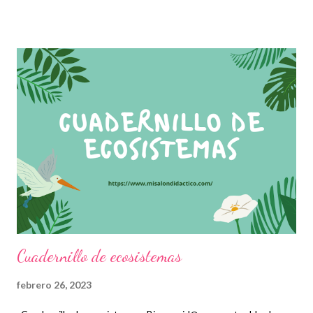
nuestros alumnos pues mediante estos se establecen
aprendizajes fundamentales con los que deberán contar en su
educación básica. Por ello, es importante brindar este tipo de
herramientas para no olvidar lo estudiado en las clases dado
que, en ocasiones, al estar varios días sin hacer tareas o trabajos
los niños suelen olvidar algunas cuestiones. Es importante
mencionar que en el repaso se recomienda incluir aquellos
temas que observen como de mayor complejidad pues es en
donde se debe prestar más atención tanto por parte de
docentes como por parte de alumnos. Por tanto, en un repaso
no es necesario incluir todas las asignatu...
Cuadernillo de ecosistemas
febrero 26, 2023