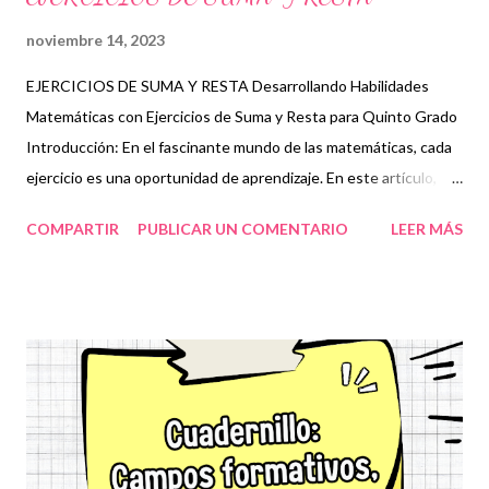
noviembre 14, 2023
EJERCICIOS DE SUMA Y RESTA Desarrollando Habilidades
Matemáticas con Ejercicios de Suma y Resta para Quinto Grado
Introducción: En el fascinante mundo de las matemáticas, cada
ejercicio es una oportunidad de aprendizaje. En este artículo,
exploraremos cómo los "Ejercicios de Suma y Resta para Quinto
COMPARTIR
PUBLICAR UN COMENTARIO
LEER MÁS
Grado" se convierten en la clave maestra para fortalecer las
habilidades matemáticas de nuestros estudiantes. Descubre
cómo estas prácticas actividades no solo despiertan el interés,
sino que también preparan a los alumnos para enfrentar
desafíos matemáticos con confianza. La Importancia de la
Práctica Continua: En el quinto grado, el dominio de la suma y
resta es esencial para abordar conceptos matemáticos más
complejos en el futuro. Los ejercicios diseñados
específicamente para este nivel no solo consolidan