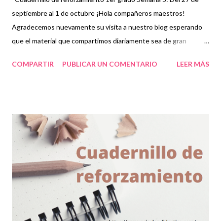
septiembre al 1 de octubre ¡Hola compañeros maestros!
Agradecemos nuevamente su visita a nuestro blog esperando
que el material que compartimos diariamente sea de gran
utilidad para ustedes. 🙋 Con este cuadernillo de reforzamiento
COMPARTIR
PUBLICAR UN COMENTARIO
LEER MÁS
los niños podrán revisar los contenidos básicos que servirán
como temas introductorios para nivelar sus aprendizajes con los
de sus compañeros. Por ello, el reforzamiento que se les de a
los alumnos y el material que se les proporcione será de gran
importancia debido a que existe un alto nivel de rezago a nivel
nacional por las pocas posibilidades que tuvieron muchos niños
al no llevar sus clases de forma coordinada. En este cuadernillo
podrán encontrar actividades acorde a cada asignatura como
español, matemáticas, ciencias naturales, geografía, historia y
formación cívica y ética. Sin duda este material les ayudará a
reforzar los conocimientos ...