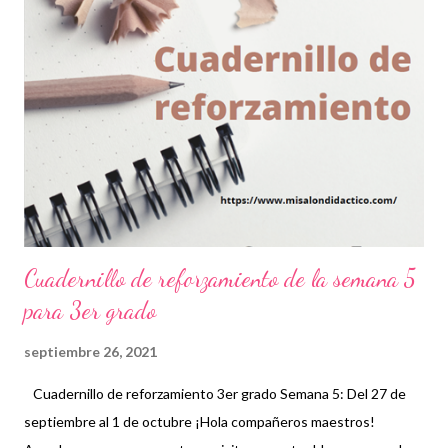
nacional por las pocas posibilidades que tuvieron muchos niños
al no llevar sus clases de forma coordinada. En este cuadernillo
podrán encontrar actividades acorde a cada asignatura como
español, matemáticas, ciencias naturales, geografía, historia y
formación cívica y ética. Sin duda este material les ayudará a
reforzar los conocimie...
Cuadernillo de reforzamiento de la semana 5
para 3er grado
septiembre 26, 2021
Cuadernillo de reforzamiento 3er grado Semana 5: Del 27 de
septiembre al 1 de octubre ¡Hola compañeros maestros!