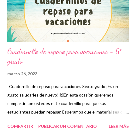
temas que observen como de mayor complejidad pues es en
donde se debe prestar más atención tanto por parte de
docentes como por parte de alumnos. Por tanto, en un repaso
no es necesario incluir todas las asignat...
Cuadernillo de repaso para vacaciones - 6°
grado
marzo 26, 2023
Cuadernillo de repaso para vacaciones Sexto grado ¡Es un
gusto saludarles de nuevo! 🙌En esta ocasión queremos
compartir con ustedes este cuadernillo para que sus
estudiantes puedan repasar. Esperamos que el material sea de
gran utilidad para ustedes. Los cuadernillos de repaso
COMPARTIR
PUBLICAR UN COMENTARIO
LEER MÁS
representan una opción más para fortalecer los aprendizajes de