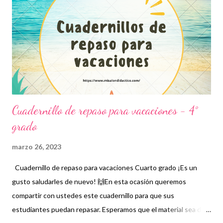
mencionar que en el repaso se recomienda incluir aquellos
temas que observen como de mayor complejidad pues es en
donde se debe prestar más atención tanto por parte de
docentes como por parte de alumnos. Por tanto, en un repaso
no es necesario incluir todas las asignat...
Cuadernillo de repaso para vacaciones - 4°
grado
marzo 26, 2023
Cuadernillo de repaso para vacaciones Cuarto grado ¡Es un
gusto saludarles de nuevo! 🙌En esta ocasión queremos
compartir con ustedes este cuadernillo para que sus
estudiantes puedan repasar. Esperamos que el material sea de