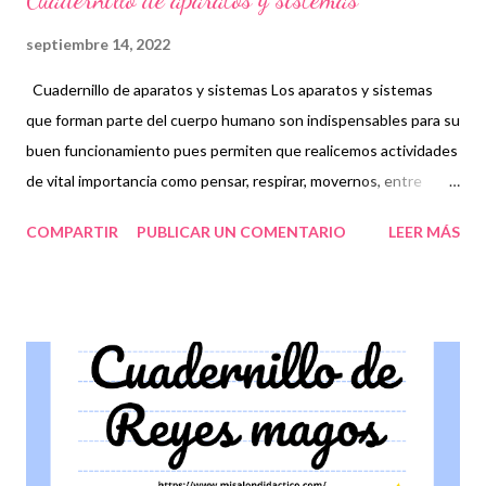
septiembre 14, 2022
Cuadernillo de aparatos y sistemas Los aparatos y sistemas
que forman parte del cuerpo humano son indispensables para su
buen funcionamiento pues permiten que realicemos actividades
de vital importancia como pensar, respirar, movernos, entre
otras. Por tal motivo, es fundamental saber qué funciones
COMPARTIR
PUBLICAR UN COMENTARIO
LEER MÁS
tienen dentro de nuestro cuerpo para reconocer cómo
debemos actuar en caso de alguna enfermedad que pueda
perjudicar y a qué especialista debemos acudir. Entre estos
podemos encontrar el aparato digestivo y circulatorio, así como
el sistema nervioso, respiratorio, endocrino, óseo, muscular,
excretor, reproductor, inmunológico y linfático. Sin duda alguna
todos los aparatos y sistemas son de gran importancia pues
cada uno tiene una misión que, en coordinación con otros
elementos, que forman parte de nuestro cuerpo y de nuestro