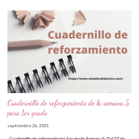
educativos. 😊👏 Descarga material completo en la siguiente liga
👇 Cuadernillo de reyes magos ¡Gracias por tu visita! 😉 No
olvides compartir nuestra página y seguirnos en Facebook para
más contenido educativo 👉 Salón didáctico Además, puedes
unirte a nuestro grupo donde se comparte gran variedad de
material didáctico 👉 Grupo de Facebook También te puede
interesar: Propuesta de lectoescritura con el método minjares
Cuaderno de actividades lúdicas - matemáticas Blog salón
didáctico
Cuadernillo de reforzamiento de la semana 5
para 1er grado
septiembre 26, 2021
Cuadernillo de reforzamiento 1er grado Semana 5: Del 27 de