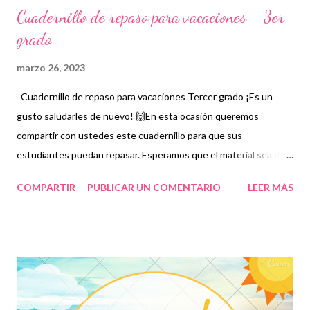
Cuadernillo de repaso para vacaciones - 3er
grado
marzo 26, 2023
Cuadernillo de repaso para vacaciones Tercer grado ¡Es un
gusto saludarles de nuevo! 🙌En esta ocasión queremos
compartir con ustedes este cuadernillo para que sus
estudiantes puedan repasar. Esperamos que el material sea de
gran utilidad para ustedes. Los cuadernillos de repaso
COMPARTIR
PUBLICAR UN COMENTARIO
LEER MÁS
representan una opción más para fortalecer los aprendizajes de
nuestros alumnos pues mediante estos se establecen
aprendizajes fundamentales con los que deberán contar en su
educación básica. Por ello, es importante brindar este tipo de
herramientas para no olvidar lo estudiado en las clases dado
que, en ocasiones, al estar varios días sin hacer tareas o trabajos
los niños suelen olvidar algunas cuestiones. Es importante