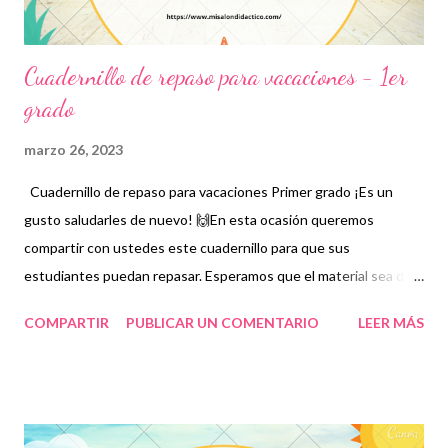
Cuadernillo de repaso para vacaciones - 1er
grado
marzo 26, 2023
Cuadernillo de repaso para vacaciones Primer grado ¡Es un
gusto saludarles de nuevo! 🙌En esta ocasión queremos
compartir con ustedes este cuadernillo para que sus
estudiantes puedan repasar. Esperamos que el material sea de
gran utilidad para ustedes. Los cuadernillos de repaso
COMPARTIR
PUBLICAR UN COMENTARIO
LEER MÁS
representan una opción más para fortalecer los aprendizajes de
nuestros alumnos pues mediante estos se establecen
aprendizajes fundamentales con los que deberán contar en su
educación básica. Por ello, es importante brindar este tipo de
herramientas para no olvidar lo estudiado en las clases dado