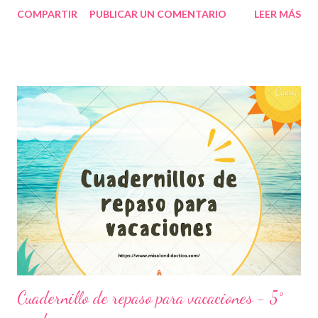
gran utilidad para ustedes. Los cuadernillos de repaso
COMPARTIR
PUBLICAR UN COMENTARIO
LEER MÁS
representan una opción más para fortalecer los aprendizajes de
nuestros alumnos pues mediante estos se establecen
aprendizajes fundamentales con los que deberán contar en su
educación básica. Por ello, es importante brindar este tipo de
herramientas para no olvidar lo estudiado en las clases dado
que, en ocasiones, al estar varios días sin hacer tareas o trabajos
los niños suelen olvidar algunas cuestiones. Es importante
mencionar que en el repaso se recomienda incluir aquellos
temas que observen como de mayor complejidad pues es en
donde se debe prestar más atención tanto por parte de
docentes como por parte de alumnos. Por tanto, en un repaso
no es necesario incluir todas las asignat...
Cuadernillo de repaso para vacaciones - 5°