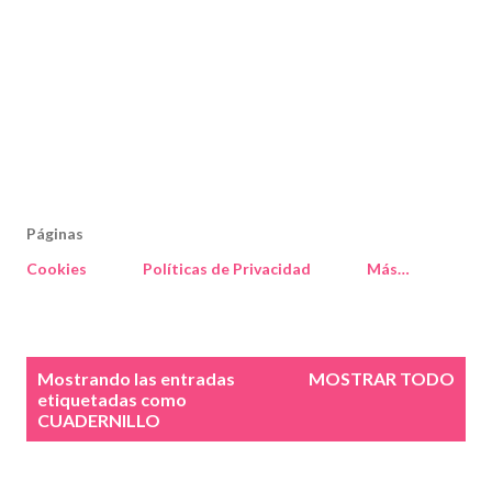
Páginas
Cookies
Políticas de Privacidad
Más…
E
Mostrando las entradas
MOSTRAR TODO
n
etiquetadas como
CUADERNILLO
t
r
a