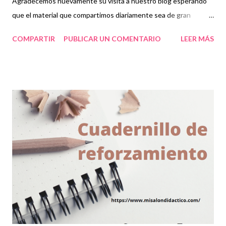
Agradecemos nuevamente su visita a nuestro blog esperando
que el material que compartimos diariamente sea de gran
utilidad para ustedes. 🙋 Con este cuadernillo de reforzamiento
COMPARTIR
PUBLICAR UN COMENTARIO
LEER MÁS
los niños podrán revisar los contenidos básicos que servirán
como temas introductorios para nivelar sus aprendizajes con los
de sus compañeros. Por ello, el reforzamiento que se les de a
los alumnos y el material que se les proporcione será de gran
importancia debido a que existe un alto nivel de rezago a nivel
nacional por las pocas posibilidades que tuvieron muchos niños
al no llevar sus clases de forma coordinada. En este cuadernillo
podrán encontrar actividades acorde a cada asignatura como
español, matemáticas, ciencias naturales, geografía, historia y
formación cívica y ética. Sin duda este material les ayudará a
reforzar los conocimi...