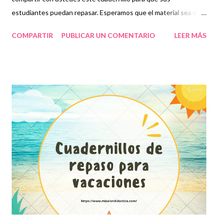
estudiantes puedan repasar. Esperamos que el material sea de
gran utilidad para ustedes. Los cuadernillos de repaso
COMPARTIR
PUBLICAR UN COMENTARIO
LEER MÁS
representan una opción más para fortalecer los aprendizajes de
nuestros alumnos pues mediante estos se establecen
aprendizajes fundamentales con los que deberán contar en su
educación básica. Por ello, es importante brindar este tipo de
herramientas para no olvidar lo estudiado en las clases dado
que, en ocasiones, al estar varios días sin hacer tareas o trabajos
los niños suelen olvidar algunas cuestiones. Es importante
mencionar que en el repaso se recomienda incluir aquellos
temas que observen como de mayor complejidad pues es en
donde se debe prestar más atención tanto por parte de
docentes como por parte de alumnos. Por tanto, en un repaso
no es necesario incluir todas las asigna...