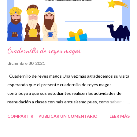
organismo permiten que trabajen de manera adecuada, lo cual
nos ayuda a tener una salud estable, siempre y cuando
tengamos los cuidados ne...
Cuadernillo de reyes magos
diciembre 30, 2021
Cuadernillo de reyes magos Una vez más agradecemos su visita
esperando que el presente cuadernillo de reyes magos
contribuya a que sus estudiantes realicen las actividades de
reanudación a clases con más entusiasmo pues, como sabemos,
se aproxima el día de reyes magos que es muy importante para
COMPARTIR
PUBLICAR UN COMENTARIO
LEER MÁS
todos los niños. 🙌 Agradecemos con mucho entusiasmo a los
creadores de este grandioso material recordándoles que
nosotros únicamente lo compartimos con fines informativos y