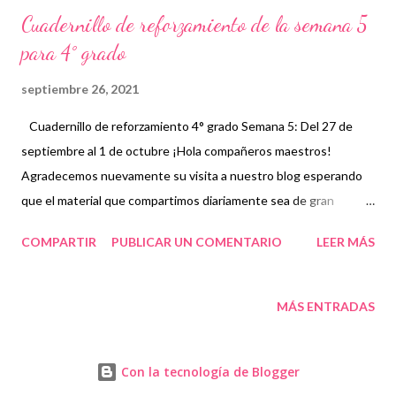
Cuadernillo de reforzamiento de la semana 5
para 4° grado
septiembre 26, 2021
Cuadernillo de reforzamiento 4° grado Semana 5: Del 27 de
septiembre al 1 de octubre ¡Hola compañeros maestros!
Agradecemos nuevamente su visita a nuestro blog esperando
que el material que compartimos diariamente sea de gran
utilidad para ustedes. 🙋 Con este cuadernillo de reforzamiento
COMPARTIR
PUBLICAR UN COMENTARIO
LEER MÁS
los niños podrán revisar los contenidos básicos que servirán
como temas introductorios para nivelar sus aprendizajes con los
de sus compañeros. Por ello, el reforzamiento que se les de a
MÁS ENTRADAS
los alumnos y el material que se les proporcione será de gran
importancia debido a que existe un alto nivel de rezago a nivel
Con la tecnología de Blogger
nacional por las pocas posibilidades que tuvieron muchos niños