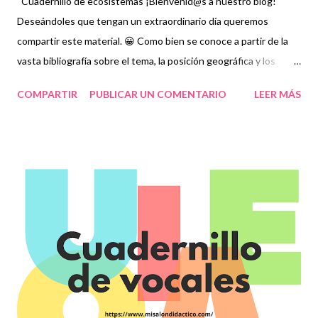
Cuadernillo de ecosistemas ¡Bienvenid@s a nuestro blog!
Deseándoles que tengan un extraordinario día queremos
compartir este material. 😀 Como bien se conoce a partir de la
vasta bibliografía sobre el tema, la posición geográfica y los
diversos relieves del territorio nacional, nos han permitido
COMPARTIR
PUBLICAR UN COMENTARIO
LEER MÁS
disfrutar y gozar de diversos ecosistemas a lo largo y ancho del
país, como: bosques nublados, bosques templados, matorral,
pastizal, selvas húmedas, selvas secas, manglar, dunas costeras
y cuerpos de agua. Para los alumnos, es importante reconocer el
papel que juegan los ecosistemas a nivel mundial, por ello, en
esta ocasión les compartimos este cuadernillo para
complementar su estudio agradeciendo a los autores pues
nosotros sólo lo compartimos con fines informativos y
educativos. 😊👏 Obtén en la siguiente liga 👇 Cuadernillo de
ecosistemas ¡Gracias por tu visita! 😉 Publicamos diariamente.
No olvides compartir nuestra página y unirte a nuestro grupo