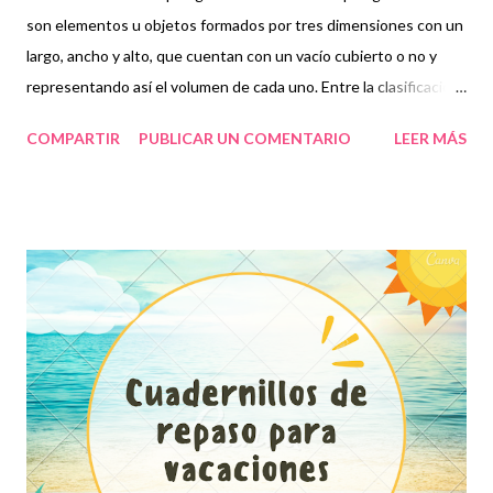
son elementos u objetos formados por tres dimensiones con un
largo, ancho y alto, que cuentan con un vacío cubierto o no y
representando así el volumen de cada uno. Entre la clasificación
de estos cuerpos podemos encontrar la prisma rectangular, el
COMPARTIR
PUBLICAR UN COMENTARIO
LEER MÁS
cono, el cilindro, el prisma pentagonal, la pirámide y la esfera. De
hecho, en la vida cotidiana encontramos un sinfín de cuerpos
geométricos por todos lados, como lo son las cajas, las botellas,
las esferas de navidad, los tubos, entre muchos otros. El cálculo
del volumen es indispensable para conocer qué cantidad de
espacio ocupan ciertas cosas o líquidos dentro de un cuerpo
geométrico y aunque no en todos los casos el volumen se
calcula de la misma manera, sí es necesario reconocer la
importancia de este. Por ello, en este material practicarán la
formación de diferentes cuerpos geométricos para una mejor
comprensión. Obtén en la siguiente liga 👇 Cuadernillo de c...