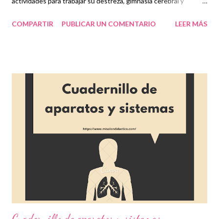
actividades para trabajar su destreza, gimnasia cerebral y
grafomotricidad lo cual es muy importante en las primeras
COMPARTIR
PUBLICAR UN COMENTARIO
LEER MÁS
etapas para mejorar sus trazos. Entre las actividades que se
ofrecen en este cuadernillo están las de colorear imágenes
según el código que se les proporcione, unir los puntos según el
orden del alfabeto, unir las imágenes con la cantidad de sílabas
que le corresponden, resolver problemas, entre algunas otras
actividades complementarias de grafomotricidad. De este modo,
los alumnos estarán trabajando con habilidades básicas de
lenguaje, escritura, conteo y resolución de problemas.
Esperamos que el material sea de gran utilidad para
complementar todos sus recursos educativos. Obtén
cuadernillo aquí 👇 Cuadernillo de habilidades, destreza y
grafomotricidad ¡Gracias por tu visita! 😉...
Cuadernillo de aparatos y sistemas