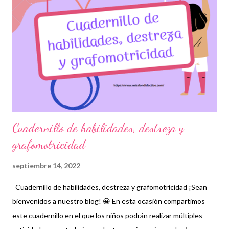
cuadernillo 👇 Cuadernillo de vocales ¡Gracias por tu visita! 😉
Publicamos diariamente. No olvides compartir nuestra página y
unirte a nuestro grupo para más contenido educativo. 👉 Grupo
de Facebook Además, puedes unirte a Grupos de WhatsApp y
seguir a Salón didáctico donde se comparte gran variedad ...
Cuadernillo de habilidades, destreza y
grafomotricidad
septiembre 14, 2022
Cuadernillo de habilidades, destreza y grafomotricidad ¡Sean
bienvenidos a nuestro blog! 😀 En esta ocasión compartimos
este cuadernillo en el que los niños podrán realizar múltiples