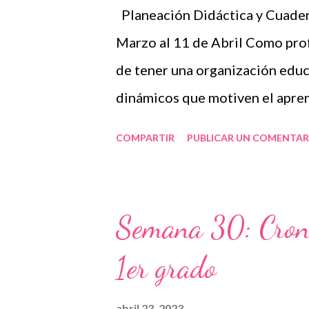
Planeación Didáctica y Cuader
Marzo al 11 de Abril Como prof
de tener una organización educ
dinámicos que motiven el apren
la Planeación Didáctica y los 
COMPARTIR
PUBLICAR UN COMENTAR
fundamentales para garantizar
significativo, especialmente e
marzo al 11 de abril. La import
Semana 30: Cron
Planeación Didáctica es un do
1er grado
con claridad los objetivos y c
nuestros alumnos. Es particula
abril 23, 2023