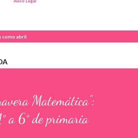
Aviso Legal
as como
abril
DA
mavera Matemática”:
1° a 6° de primaria