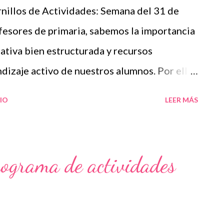
nillos de Actividades: Semana del 31 de
esores de primaria, sabemos la importancia
ativa bien estructurada y recursos
dizaje activo de nuestros alumnos. Por ello,
Cuadernillos de Actividades son herramientas
IO
LEER MÁS
 un proceso de enseñanza-aprendizaje
n las semanas que comprenden del 31 de
ancia de la Planeación Didáctica La
ograma de actividades
cumento esencial que nos permite establecer
ontenidos educativos que abordaremos con
rmente crucial en contextos como los