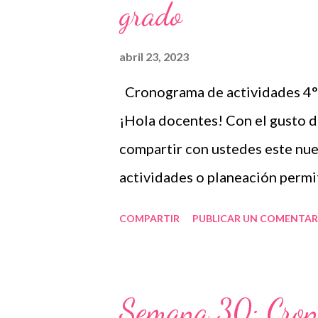
grado
individual. Por estas razones,
que se divide por asignaturas, 
abril 23, 2023
evaluación y actividades por d
Cronograma de actividades 4° 
utilidad de acuerdo al grado e
¡Hola docentes! Con el gusto 
Esperamos que lo que les comp
compartir con ustedes este nu
a los autore...
actividades o planeación permi
definiendo los recursos y estra
COMPARTIR
PUBLICAR UN COMENTAR
con el grupo que tienen en car
periodos, pero lo más común es
mensual considerando los conte
Semana 30: Crono