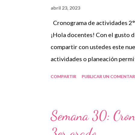
que se divide por asignaturas, 
abril 23, 2023
evaluación y actividades por d
Cronograma de actividades 2° 
utilidad de acuerdo al grado e
¡Hola docentes! Con el gusto 
Esperamos que lo que les comp
compartir con ustedes este nu
a los autore...
actividades o planeación permi
definiendo los recursos y estra
COMPARTIR
PUBLICAR UN COMENTAR
con el grupo que tienen en car
periodos, pero lo más común es
mensual considerando los conte
Semana 30: Cron
Educación Pública, el contexto
3er grado
individual. Por estas razones,