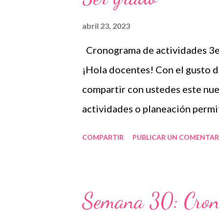
que se divide por asignaturas, 
abril 23, 2023
evaluación y actividades por d
Cronograma de actividades 3er
utilidad de acuerdo al grado e
¡Hola docentes! Con el gusto 
Esperamos que lo que les comp
compartir con ustedes este nu
a los autores...
actividades o planeación permi
definiendo los recursos y estra
COMPARTIR
PUBLICAR UN COMENTAR
con el grupo que tienen en car
periodos, pero lo más común es
mensual considerando los conte
Semana 30: Crono
Educación Pública, el contexto