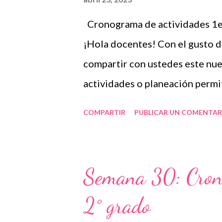
colegios en línea o en modalida
Cronograma de actividades 1er
donde tener una planificación 
¡Hola docentes! Con el gusto 
estudiante reciba la atención ad
compartir con ustedes este nu
actividades o planeación permi
definiendo los recursos y estra
COMPARTIR
PUBLICAR UN COMENTAR
con el grupo que tienen en car
periodos, pero lo más común es
mensual considerando los conte
Semana 30: Cron
Educación Pública, el contexto
2° grado
individual. Por estas razones,