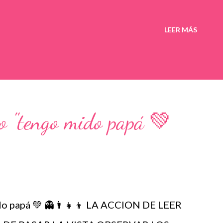
LEER MÁS
o "tengo mido papá 💚
o papá 💚 👻👨‍👧‍👦 LA ACCION DE LEER