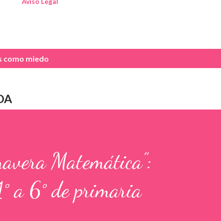
Aviso Legal
as como
miedo
DA
mavera Matemática”:
1° a 6° de primaria