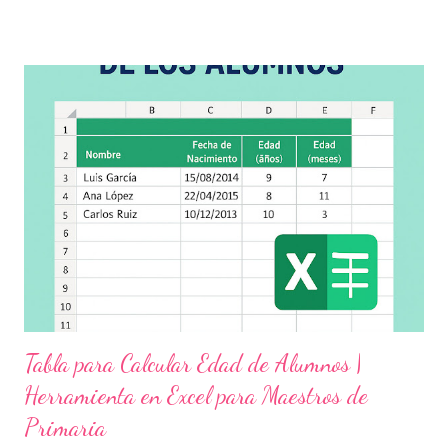
aula, esta fecha se convierte en una oportunidad para trabajar
habilidades socioemocionales , desarrollar el respeto por los
demás y fortalecer la relación entre docentes, estudiantes y
familias . Para lograrlo, hemos preparado una serie de
actividades educativas que podrás aplicar fácilmente en tu
grupo, desde preescolar hasta sexto grado de primaria. 🧠
Objetivos clave de la jornada Promover entornos seguros y
afectivos dentro de la comunidad escolar Sensibilizar sobre el
maltrato, acoso escolar y abuso infantil Desarrollar habilidades
como la empatía, la comunicación y el autocuidado Aplicar ...
Tabla para Calcular Edad de Alumnos |
Herramienta en Excel para Maestros de
Primaria