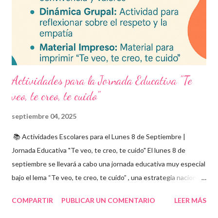
descargable PDF editable. Estos exámenes también pueden
integrarse en herramientas digitales pa...
Actividades para la Jornada Educativa "Te
veo, te creo, te cuido"
septiembre 04, 2025
📚 Actividades Escolares para el Lunes 8 de Septiembre |
Jornada Educativa "Te veo, te creo, te cuido" El lunes 8 de
septiembre se llevará a cabo una jornada educativa muy especial
bajo el lema “Te veo, te creo, te cuido” , una estrategia nacional
para fomentar la escuela libre de violencia , prevenir el abuso
COMPARTIR
PUBLICAR UN COMENTARIO
LEER MÁS
infantil , y promover la convivencia escolar armónica . Desde el