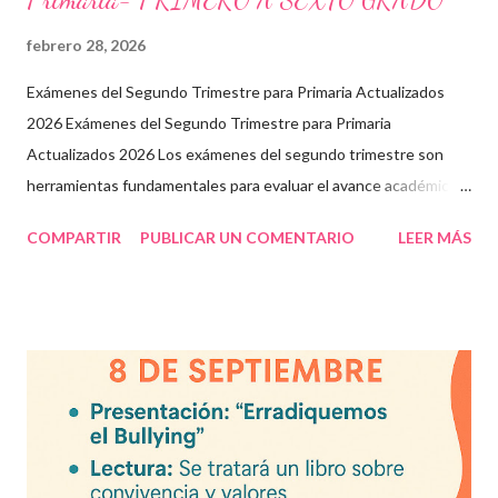
febrero 28, 2026
Exámenes del Segundo Trimestre para Primaria Actualizados
2026 Exámenes del Segundo Trimestre para Primaria
Actualizados 2026 Los exámenes del segundo trimestre son
herramientas fundamentales para evaluar el avance académico
en educación online y presencial. Aquí encontrarás material
COMPARTIR
PUBLICAR UN COMENTARIO
LEER MÁS
descargable en PDF, diseñado para docentes que buscan
recursos educativos premium alineados a la formación docente
actual. Contenido del artículo: Beneficios de estos exámenes
Asignaturas incluidas Descargar exámenes en PDF Preguntas
frecuentes Beneficios de utilizar estos exámenes trimestrales
Evaluaciones alineadas al programa oficial. Formato optimizado
para impresión o uso en plataformas educativas. Reactivos que
fortalecen la comprensión y el pensamiento crítico. Ideal para
formación docente y evaluación diagnóstica. Material